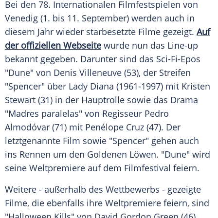
Bei den 78. Internationalen Filmfestspielen von
Venedig
(1. bis 11. September) werden auch in
diesem Jahr wieder starbesetzte Filme gezeigt.
Auf
der offiziellen Webseite
wurde nun das Line-up
bekannt gegeben. Darunter sind das Sci-Fi-Epos
"Dune" von
Denis Villeneuve
(53), der Streifen
"Spencer" über
Lady Diana
(1961-1997) mit
Kristen
Stewart
(31) in der Hauptrolle sowie das Drama
"Madres paralelas" von Regisseur
Pedro
Almodóvar
(71) mit
Penélope Cruz
(47). Der
letztgenannte Film sowie "Spencer" gehen auch
ins Rennen um den Goldenen Löwen. "Dune" wird
seine
Weltpremiere
auf dem Filmfestival feiern.
Weitere - außerhalb des Wettbewerbs - gezeigte
Filme, die ebenfalls ihre
Weltpremiere
feiern, sind
"Halloween Kills" von
David Gordon Green
(46),