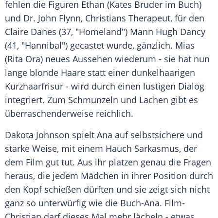
fehlen die Figuren Ethan (Kates Bruder im Buch)
und Dr. John Flynn,
Christians
Therapeut, für den
Claire Danes
(37, "
Homeland
") Mann
Hugh Dancy
(41, "Hannibal") gecastet wurde, gänzlich. Mias
(
Rita Ora
) neues Aussehen wiederum - sie hat nun
lange blonde Haare statt einer dunkelhaarigen
Kurzhaarfrisur - wird durch einen lustigen Dialog
integriert. Zum Schmunzeln und Lachen gibt es
überraschenderweise reichlich.
Dakota Johnson
spielt Ana auf selbstsichere und
starke Weise, mit einem Hauch Sarkasmus, der
dem Film gut tut. Aus ihr platzen genau die Fragen
heraus, die jedem Mädchen in ihrer Position durch
den Kopf schießen dürften und sie zeigt sich nicht
ganz so unterwürfig wie die Buch-Ana. Film-
Christian darf dieses Mal mehr lächeln - etwas,