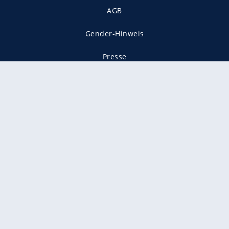
AGB
Gender-Hinweis
Presse
Mediadaten
Karriere
Vertragskündigung
Vertrag widerrufen
gekennzeichnet mit
freenet ist Mitglied im JUSPROG e.V.