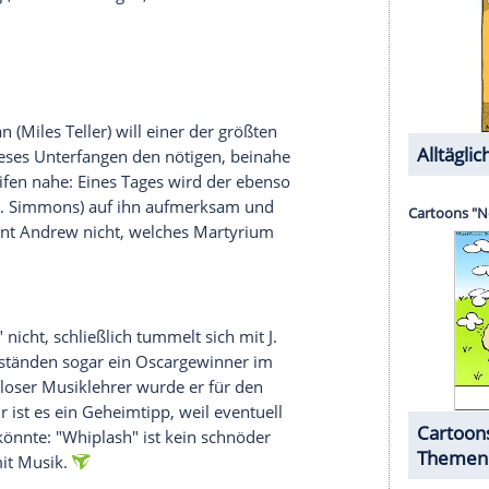
artin Luther King
bekannt scheint, bietet seine
was hinzuzudichten neue oder zumindest wenig
 beleuchten. Die auch heutzutage noch
assismus in den
USA
zeigen leider, dass die
r als relevant ist.
r
e
Clint Eastwood
erzählt die wahre Geschichte von
r), der sich während des Irak-Kriegs einen Namen
uch auf Seiten des Feindes erlangt Kyle
hrliche Popularität. Zudem gibt es auch auf der
tzen, der nichts lieber täte, als die US-Legende