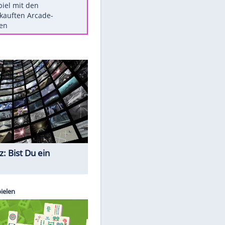
Die größten Mythen über
Medikamente
Auftakt-Misere gestoppt: Berlin
gewinnt in Bochum
Vorsicht: Diese 17 Dinge hassen
Katzen
Illegales Asphalt-Kartell muss
Mio-Strafe zahlen
Memo-Spiel mit den
meistverkauften Arcade-
Maschinen
Quiz