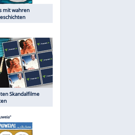
Die Öffentlichkeit schaut zu:
Peinliche Auftritte auf dem
roten Teppich
Cartoons "Das Wahre Leben"