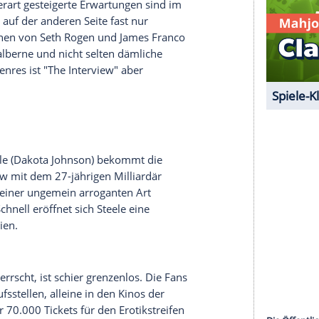
nd zu ermorden.
serer Redaktion eingebundenen Inhalt von Glomex GmbH
nzeigen lassen und auch wieder deaktivieren.
halte angezeigt werden. Damit können personenbezogene
r dazu in unseren Datenschutzhinweisen.
umindest eine Spur weit neugierig darauf, ob die
rtigt ist. Derart gesteigerte Erwartungen sind im
 können aber auf der anderen Seite fast nur
Koproduktionen von
Seth Rogen
und
James Franco