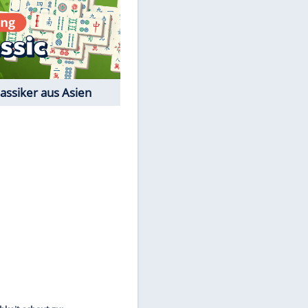
Film-Quiz: Bist Du ein
Cineast?
Kostenlos spielen