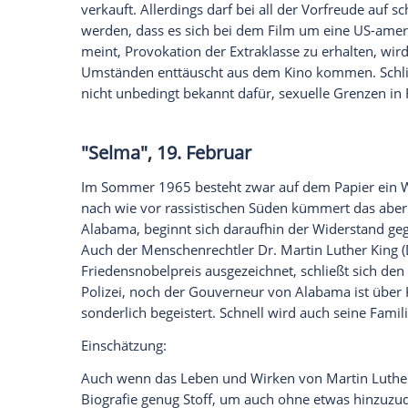
kennt, der kann sich auf zuweilen witzig
Unterhaltung
freuen. Ein Meilenstein de
sicherlich nicht.
"Fifty Shades of
Grey
", 12. Feb
Die junge und unerfahrene Studentin
Ana
Gelegenheit, für ihre Universitätszeitung
Christian Grey
zu führen. Trotz oder ger
hinterlässt
Grey
einen bleibenden Eindruck
komplett neue Welt aus Erotik, Sex und 
Einschätzung:
Der Hype, der im Vorfeld zu "Fifty Shade
der Romanverfilmung stürmen bereits die 
CineStar-Gruppe wurden bis zum 25.01. be