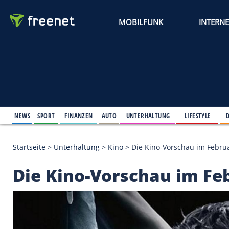
MOBILFUNK
NEWS
SPORT
FINANZEN
AUTO
UNTERHALTUNG
L
Startseite
>
Unterhaltung
>
Kino
>
Die Kino-Vorscha
Die Kino-Vorschau i