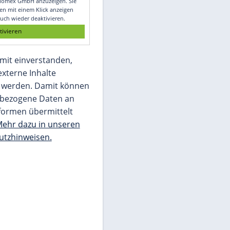
Glomex GmbH
Wir benötigen Ihre Zustimmung, um den
von unserer Redaktion eingebundenen
Inhalt von Glomex GmbH anzuzeigen. Sie
können diesen mit einem Klick anzeigen
lassen und auch wieder deaktivieren.
jetzt aktivieren
Ich bin damit einverstanden,
dass mir externe Inhalte
angezeigt werden. Damit können
personenbezogene Daten an
Drittplattformen übermittelt
werden.
Mehr dazu in unseren
Datenschutzhinweisen.