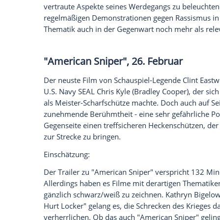
verkauft. Allerdings darf bei all der Vorf
werden, dass es sich bei dem Film um e
meint, Provokation der Extraklasse zu e
Umständen enttäuscht aus dem Kino komm
nicht unbedingt bekannt dafür, sexuelle 
"Selma", 19. Februar
Im Sommer 1965 besteht zwar auf dem Pa
nach wie vor rassistischen Süden kümme
Alabama, beginnt sich daraufhin der Wid
Auch der Menschenrechtler Dr.
Martin L
Friedensnobelpreis ausgezeichnet, schließ
Polizei, noch der Gouverneur von Alaba
sonderlich begeistert. Schnell wird auc