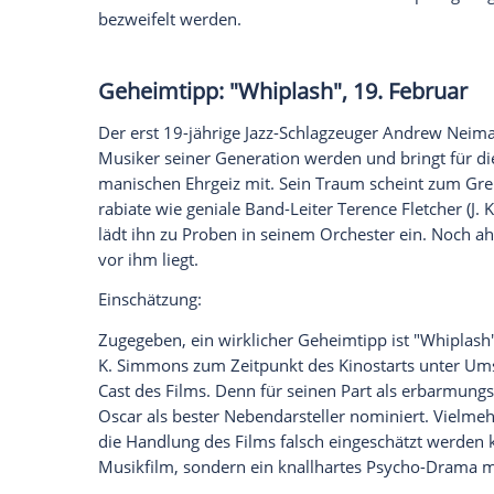
Einschätzung:
Auch wenn das Leben und Wirken von
M
Biografie genug Stoff, um auch ohne et
vertraute Aspekte seines Werdegangs zu
regelmäßigen Demonstrationen gegen R
Thematik auch in der Gegenwart noch meh
"American Sniper", 26. Februa
Der neuste Film von Schauspiel-Legend
U.S. Navy SEAL
Chris Kyle
(Bradley Coope
als Meister-Scharfschütze machte. Doch a
zunehmende Berühmtheit - eine sehr gefä
Gegenseite einen treffsicheren Heckenschü
zur Strecke zu bringen.