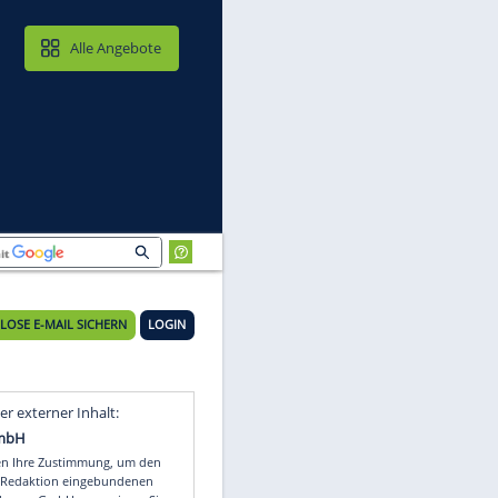
MAIL & CLOUD
Alle Angebote
KOSTENLOSE E-MAIL SICHERN
LOGIN
Video
Empfohlener externer Inhalt: