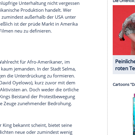
e, mitunter alberne und nicht selten dämliche
s Comedy-Genres ist "The Interview" aber
ruar
stasia Steele
(Dakota Johnson) bekommt die
 ein
Interview
mit dem 27-jährigen Milliardär
ade wegen seiner ungemein arroganten Art
 bei ihr. Schnell eröffnet sich
Steele
eine
Machtfantasien.
s of
Grey
" herrscht, ist schier grenzenlos. Die Fans
Vorverkaufsstellen, alleine in den Kinos der
reits über 70.000 Tickets für den Erotikstreifen