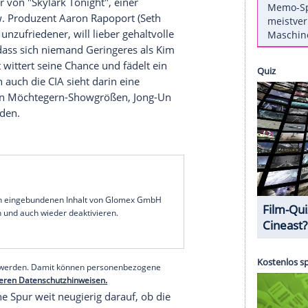
korea
führte, Sony-Hack inklusive. Nur eine
y
sehr zur Freude zahlreicher Damen durch den
d auch der Irak-Film "American Sniper" ist
ht frei von Kritik geblieben.
Video zu sehen
t Gastgeber von "Skylark Tonight", einer
gen Talkshow. Produzent
Aaron Rapoport
(Seth
zunehmend unzufriedener, will lieber gehaltvolle
ade recht, dass sich niemand Geringeres als Kim
t.
Rapoport
wittert seine Chance und fädelt ein
ea
ein. Doch auch die
CIA
sieht darin eine
gt die beiden Möchtegern-Showgrößen, Jong-Un