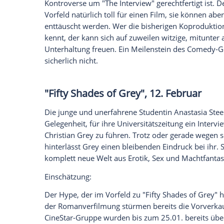
während ihres Aufenthalts in seinem La
Einschätzung:
Empfohlener externer Inhalt:
Glomex GmbH
Wir benötigen Ihre Zustimmung, um den von un
anzuzeigen. Sie können diesen mit einem Klick a
jetzt aktivieren
Ich bin damit einverstanden, dass mir externe In
Daten an Drittplattformen übermittelt werden.
Meh
Jeder hat von ihm gehört und jeder ist z
Kontroverse um "The Interview" gerechtfe
Vorfeld natürlich toll für einen Film, sie
enttäuscht werden. Wer die bisherigen 