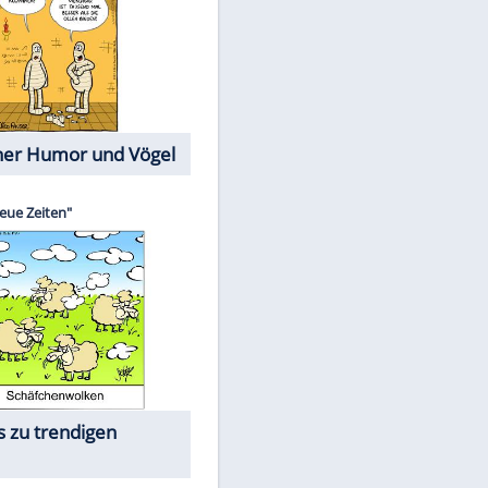
Cartoons mit wahren
Lebensgeschichten
Memo-Spiel