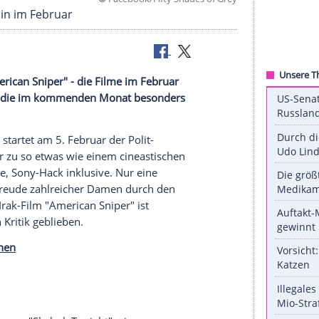
©
Facebook/Fifty Shades o
 Pflichttermin im Februar
y" oder "American Sniper" - die Filme im Februar
fünf Streifen, die im kommenden Monat besonders
overs". So startet am 5. Februar der Polit-
n Kinos, der zu so etwas wie einem cineastischen