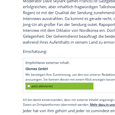
Kalten Krieg
zwischen den
USA
und
Nord
Woche später peitscht sich
Christian Gre
Erotik-Streifen "Fifty Shades of
Grey
". Un
aufgrund seiner Darstellung des Kriegs nic
Den Trailer zu "Whiplash" gibt es auf My
"The Interview", 05. Februar
Moderator Dave Skylark (James Franco) is
erfolgreichen, aber inhaltlich fragwürdi
Rogen) ist mit der Qualität der Sendung 
Interviews ausstrahlen. Da kommt es ger
Jong-Un als großer Fan der Sendung oute
Interview
mit dem Diktator von
Nordkor
Gelegenheit: Der
Geheimdienst
beauftra