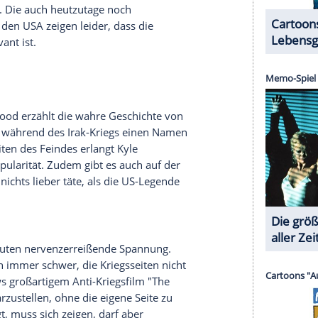
reude auf schlüpfrige
Unterhaltung
nicht vergessen
ine US-amerikanische Produktion handelt. Wer
rhalten, wird zumindest außerhalb der
USA
unter
en. Schließlich ist der prüde Markt in Amerika
Grenzen in Filmen neu zu definieren.
pier ein Wahlrecht für Afro-Amerikaner, im
rt das aber kaum jemanden. In der Stadt
Selma
,
erstand gegen die Unterdrückung zu formieren.
uther King
(David Oyelowo), kurz zuvor mit dem
t sich den Aktivisten an. Doch weder die örtliche
ma ist über
Kings
Beistand der Protestbewegung
h seine Familie Zeuge zunehmender Bedrohung.