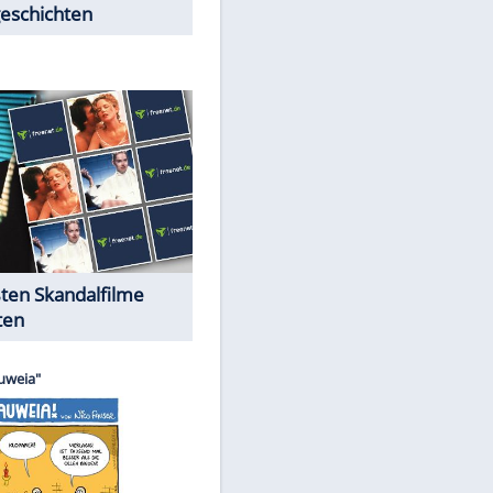
Peinliche Auftritte auf dem
roten Teppich
Cartoons "Das Wahre Leben"