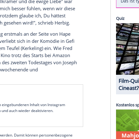
der
Kinostart
des Films "Der Boandlkramer und die
t im
Kino
wird die Komödie ihre
Premiere
nun bei
rsteller
Michael "Bully" Herbig
(52, "Bullyparade -
 Film wird ab 14. Mai zu sehen sein. Doch auch
big
nicht auf: "Wenn es wieder möglich ist, ins
auf der großen
Leinwand
genießen können",
eler außerdem direkt an den verstorbenen
"Der Boandlkramer und die ewige Liebe" war
, ich würde mich besser fühlen, wenn wir diese
n hätten. Trotzdem glaube ich, Du hättest
 Film endlich gesehen wird!", schrieb
Herbig
.
e" ist
Herbig
erstmals an der Seite von
Hape
r (
Herbig
) verliebt sich in der Komödie in Gefi