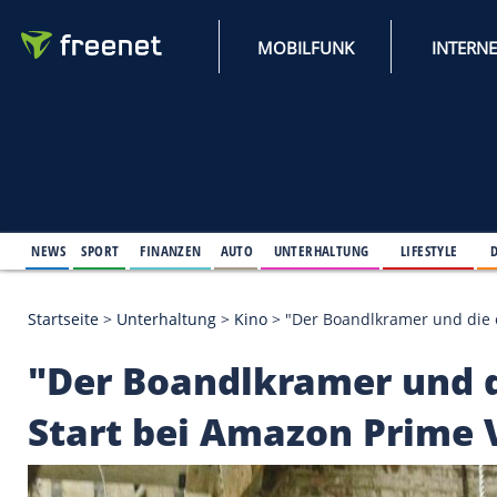
MOBILFUNK
NEWS
SPORT
FINANZEN
AUTO
UNTERHALTUNG
L
Startseite
>
Unterhaltung
>
Kino
>
"Der Boandlkrame
"Der Boandlkramer u