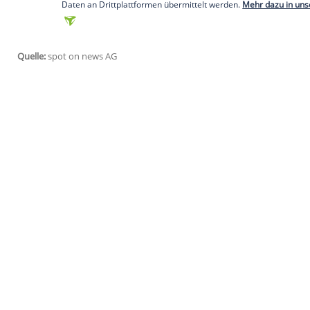
(Hannah
Herzsprung
, 39) und geht eine
Kogel
, Chef der LEONINE Studios, mitteil
Prime Video nicht auf der Strecke bleibe
Vilsmaier
am 11. Februar 2022 sollen e
Sondervorstellungen stattfinden.
Empfohlener externer Inhalt:
Instagram
Wir benötigen Ihre Zustimmung, um den von uns
anzuzeigen. Sie können diesen mit einem Klick a
jetzt aktivieren
Ich bin damit einverstanden, dass mir externe In
Daten an Drittplattformen übermittelt werden.
Meh