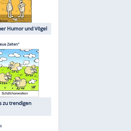
Cartoons mit wahren
Lebensgeschichten
Memo-Spiel
Die größten Skandalfilme