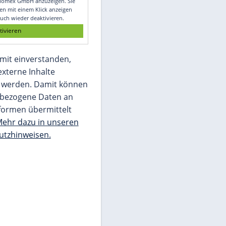
Glomex GmbH
Wir benötigen Ihre Zustimmung, um den
von unserer Redaktion eingebundenen
Inhalt von Glomex GmbH anzuzeigen. Sie
können diesen mit einem Klick anzeigen
lassen und auch wieder deaktivieren.
jetzt aktivieren
Ich bin damit einverstanden,
dass mir externe Inhalte
angezeigt werden. Damit können
personenbezogene Daten an
Drittplattformen übermittelt
werden.
Mehr dazu in unseren
Datenschutzhinweisen.