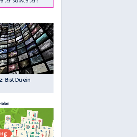
Diese Autos haben uns verlassen
Randale in Dresden: DFB-
Bundesgericht bestätigt Urteil
Mit diesen Tricks wird der Grill
ruckzuck sauber
So nutzt man alte Smartphones
sinnvoll
Das ist typisch schwedisch!
Quiz