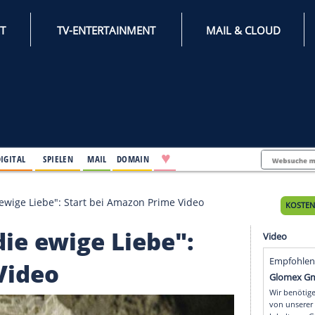
INTERNET
TV-ENTERTAINMENT
♥
IFESTYLE
DIGITAL
SPIELEN
MAIL
DOMAIN
r und die ewige Liebe": Start bei Amazon Prime Video
nd die ewige Liebe":