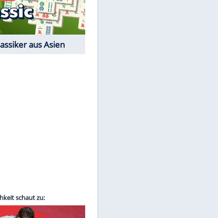
Film-Quiz: Bist Du ein
Cineast?
Kostenlos spielen