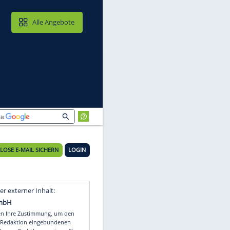
MAIL & CLOUD
Alle Angebote
KOSTENLOSE E-MAIL SICHERN
LOGIN
Video
Empfohlener externer Inhalt: