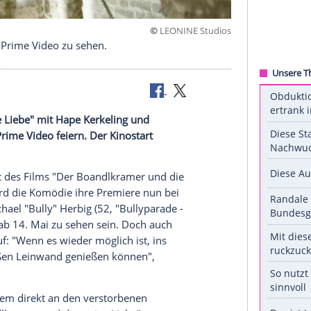
©
LEONINE S
bei Amazon Prime Video zu sehen.
d die ewige Liebe" mit
Hape Kerkeling
und
ei
Amazon
Prime Video feiern. Der
Kinostart
den.