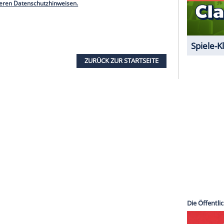
n
Deal
mit dem
Teufel
(Kerkeling) ein. Wie
Fred
te, wird das
Kino
trotz des Starts bei
Amazon
n. Anlässlich des zweiten Todestages von
Joseph
in Event-Kinowochenende und
erer Redaktion eingebundenen Inhalt von Instagram
nzeigen lassen und auch wieder deaktivieren.
halte angezeigt werden. Damit können personenbezogene
r dazu in unseren Datenschutzhinweisen.