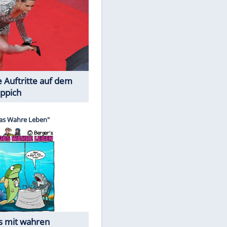
Spiele-Klassiker aus Asien
EITE
Die Öffentlichkeit schaut zu: