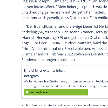
Aufgrund der Corona-Pandemie wurde 
ewige Liebe" mehrfach verschoben. Stat
Amazon
Prime Video feiern, wie Hauptda
Der Film")
auf Instagram
verkündete. Der
die
Hoffnung
auf einen
Kinostart
gibt
Her
Kino
zu gehen, wird man den Film auch 
versprach er.
In seinem Post wandte sich der Schauspi
Regisseur
Joseph Vilsmaier
(1939-2020). 
dessen letztes Werk. "Mein lieber
Joseph
Entscheidung gemeinsam mit Dir getroffe
bestimmt auch gewollt, dass Dein letzter
In "Der Boandlkramer und die ewige Lieb
Kerkeling
(56) zu sehen. Der Boandlkrame