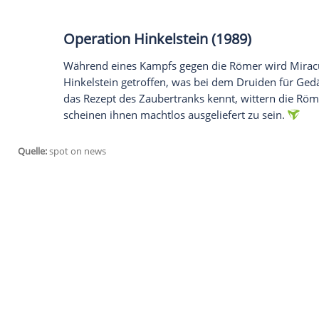
Asterix bei den Briten (1986)
Die Römer schaffen es,
Britannien
zu erob
Einwohnern auch Asterix' Cousin Teefax ge
Asterix und Obelix machen sich mit eine
nach
Britannien
, wo der
Behälter
von den
mit einem falschen
Zaubertrank
zum Käm
Asterix -
Sieg
über Cäsar (1985
Majestix' Nichte Falbala und ihr Verlo
Asterix und Obelix verfolgen die Spur d
die beiden erfahren, dass Falbala und 
vorgeworfen werden sollen, heuern sie a
des Zaubertranks gerade noch vor den R