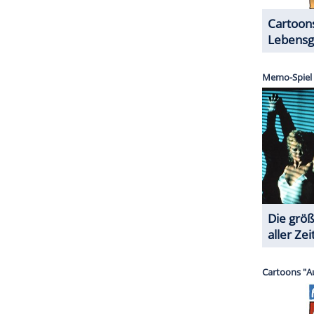
ird Miraculix versehentlich von Obelix'
den für
Gedächtnisverlust
sorgt. Da er als einziger
rn die Römer ihre Chance und die Gallier
sein.
ZURÜCK ZUR STARTS