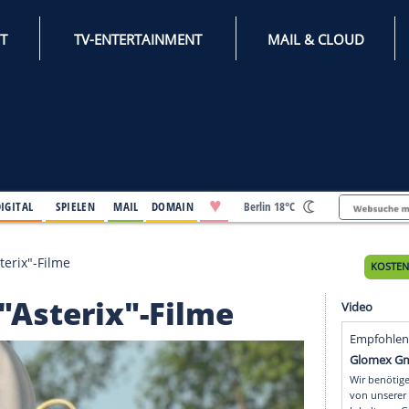
INTERNET
TV-ENTERTAINMENT
♥
IFESTYLE
DIGITAL
SPIELEN
MAIL
DOMAIN
Berli
 besten "Asterix"-Filme
sten "Asterix"-Filme