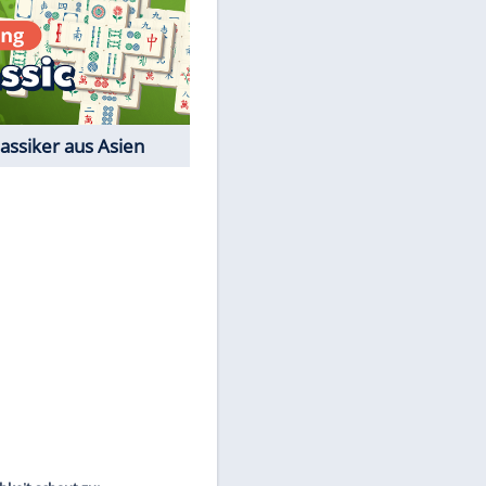
Film-Quiz: Bist Du ein
Cineast?
Kostenlos spielen