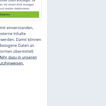
Glomex GmbH
Wir benötigen Ihre Zustimmung, um den
von unserer Redaktion eingebundenen
Inhalt von Glomex GmbH anzuzeigen. Sie
können diesen mit einem Klick anzeigen
lassen und auch wieder deaktivieren.
jetzt aktivieren
Ich bin damit einverstanden,
dass mir externe Inhalte
angezeigt werden. Damit können
personenbezogene Daten an
Drittplattformen übermittelt
werden.
Mehr dazu in unseren
Datenschutzhinweisen.