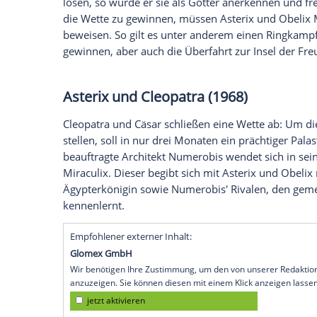
Animations-Film der beliebten Reihe in d
wollen, hier die fünf besten "Asterix"-Film
Sehen Sie auf
MyVideo
den
Trailer
zum ne
Götter"
Asterix erobert
Rom
(1976)
Cäsar schlägt den Galliern eine
Wette
vor:
lösen, so würde er sie als Götter anerken
die
Wette
zu gewinnen, müssen Asterix 
beweisen. So gilt es unter anderem ein
gewinnen, aber auch die
Überfahrt
zur In
Asterix und Cleopatra (1968)