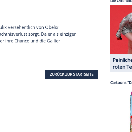
ern - bis auf ein kleines Dorf, zu dessen
hört. Dieser bittet seinen Vetter um Hilfe.
m Fass von Miraculix'
Zaubertrank
auf den Weg
 Römern zerstört wird. So muss Asterix die Briten
pfen bewegen.
)
bter werden von den Römern gefangen genommen.
er Gefangenen durch die afrikanische
Wüste
. Als
Tragicomix den Löwen im Kolosseum zum Frass
ls Gladiatoren an und können das Paar mit Hilfe
aubkatzen retten.