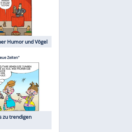
Cartoons mit wahren
Lebensgeschichten
Memo-Spiel