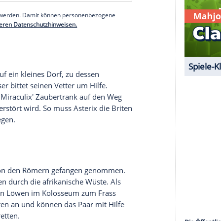
e
ab: Um die Größe der Ägypter unter
Beweis
zu
chtiger Palast erbaut werden. Der von Kleopatra
ich in seiner Not an seinen gallischen
Freund
x und Obelix nach
Alexandria
, wo er die
n, den gemeinen und neidischen Pyradonis,
serer Redaktion eingebundenen Inhalt von Glomex GmbH
nzeigen lassen und auch wieder deaktivieren.
halte angezeigt werden. Damit können personenbezogene
r dazu in unseren Datenschutzhinweisen.