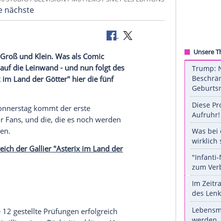
©
© 2014 M6 STUDIO / BELVISION / M6 FILMS / SNC / LES ÉD
hlacht in die nächste
lier Asterix Groß und Klein. Was als Comic
h den Weg auf die Leinwand - und nun folgt des
von "Asterix im Land der Götter" hier die fünf
reude: Am Donnerstag kommt der erste