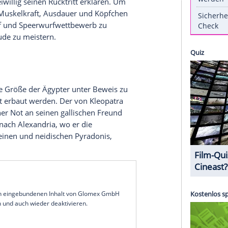
ie Kinos. Für Fans, und die, die es noch werden
e aller Zeiten.
uesten Streich der Gallier "Asterix im Land der
 Sollten sie 12 gestellte Prüfungen erfolgreich
nen und freiwillig seinen
Rücktritt
erklären. Um
und Obelix
Muskelkraft
,
Ausdauer
und
Köpfchen
en Ringkampf und Speerwurfwettbewerb zu
sel der Freude zu meistern.