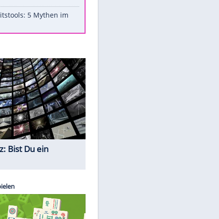
Aufruhr!
Was bei der Vogelfütterung
wirklich sinnvoll ist
"Infanti-No Go": Pressestimmen
zum Verbleib des FIFA-Chefs
Im Zeitraffer: Die Entwicklung
des Lenkrades
Lebensmittel, die nicht schlecht
werden
Sicherheitstools: 5 Mythen im
Check
Quiz