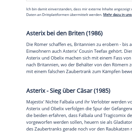
Cleopatra und Cäsar schließen eine
Wett
stellen, soll in nur drei Monaten ein prä
beauftragte Architekt Numerobis wendet s
Miraculix. Dieser begibt sich mit Asteri
Ägypterkönigin sowie Numerobis' Rivale
kennenlernt.
Empfohlener externer Inhalt:
Glomex GmbH
Wir benötigen Ihre Zustimmung, um den von un
anzuzeigen. Sie können diesen mit einem Klick a
jetzt aktivieren
Ich bin damit einverstanden, dass mir externe In
Daten an Drittplattformen übermittelt werden.
Meh