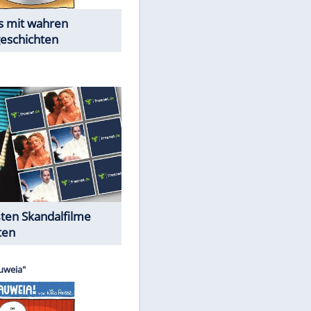
Die Öffentlichkeit schaut zu:
Peinliche Auftritte auf dem
roten Teppich
EITE
Cartoons "Das Wahre Leben"