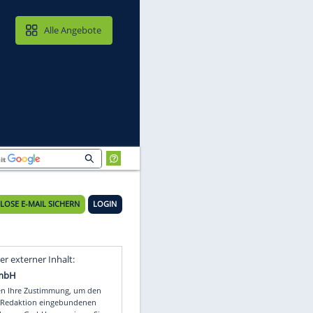
MAIL & CLOUD
Alle Angebote
n
18°C
KOSTENLOSE E-MAIL SICHERN
LOGIN
Video
Empfohlener externer Inhalt: