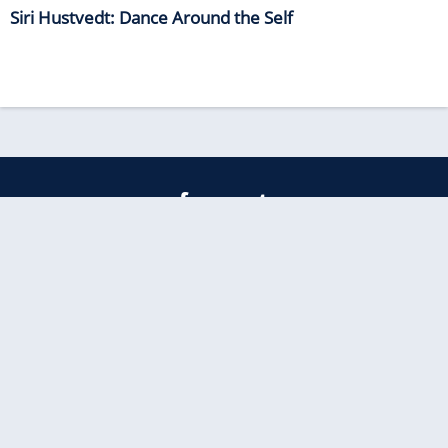
Siri Hustvedt: Dance Around the Self
freenet
Kundenservice
Barrierefreiheitserklärung
Impressum
Datenschutz
Datenschutzmanager