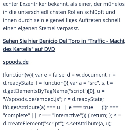
echter Exzentriker bekannt, als einer, der mühelos
in die unterschiedlichsten Rollen schlüpft und
ihnen durch sein eigenwilliges
Auftreten
schnell
einen eigenen
Stemel
verpasst.
Sehen Sie hier
Benicio
Del Toro in "Traffic - Macht
des Kartells" auf DVD
spoods.de
(function(w){ var e = false, d = w.document, r =
d.readyState, l = function(){ var a = "src", s, t =
d.getElementsByTagName("script")[0], u =
"//spoods.de/embed.js"; r = d.readyState;
if(t.getAttribute(a) === u || e === true || (!(r ===
"complete" || r === "interactive"))) { return; }; s =
d.createElement("script"); s.setAttribute(a, u);