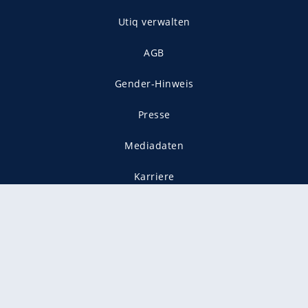
Utiq verwalten
AGB
Gender-Hinweis
Presse
Mediadaten
Karriere
Vertragskündigung
Vertrag widerrufen
gekennzeichnet mit