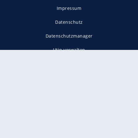
Impressum
Datenschutz
Datenschutzmanager
Utiq verwalten
AGB
Gender-Hinweis
Presse
Mediadaten
Karriere
Vertragskündigung