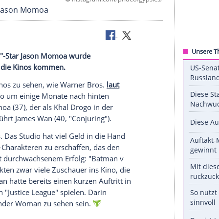
©
instagram.com/prideofgy
: "Aquaman" Jason Momoa
 of Thrones"-Star Jason Momoa wurde
ten 2018 in die Kinos kommen.
 in den Kinos zu sehen, wie
Warner Bros
.
laut
on wird also um einige Monate nach hinten
t
Jason Momoa
(37), der als Khal Drogo in der