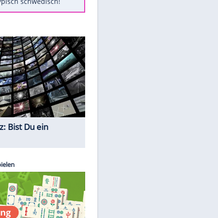
Diese Autos haben uns verlassen
FCH: Schmidt lässt Zukunft
weiter offen
Mit diesen Tricks wird der Grill
ruckzuck sauber
So nutzt man alte Smartphones
sinnvoll
Das ist typisch schwedisch!
Quiz