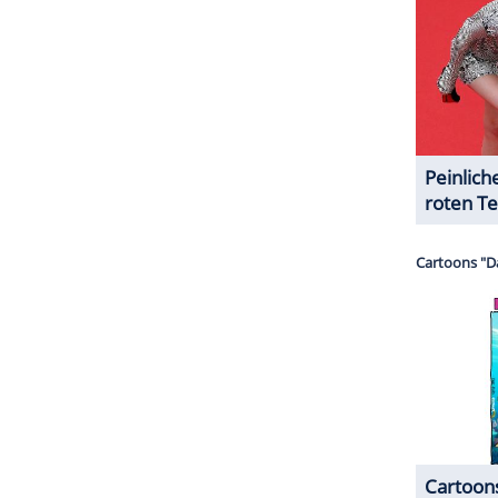
isch bedeutsamer Titel: Der Roman gehört zu den
n der BookTok-Ära und hat eine massive, globale
Inhalte zu Taylor Jenkins Reid und dem Roman
en.
der Entwicklungsphase. Das Drehbuch wird laut
end Francesca Sloane an Überarbeitungen arbeitet.
rem von Liza Chasin, Brad Mendelsohn und David
 bekannt.
ZURÜCK ZUR STARTS