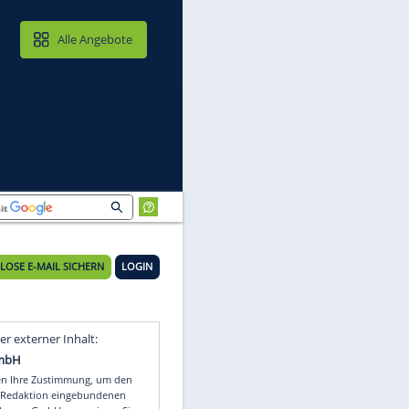
MAIL & CLOUD
Alle Angebote
KOSTENLOSE E-MAIL SICHERN
LOGIN
Video
Empfohlener externer Inhalt: