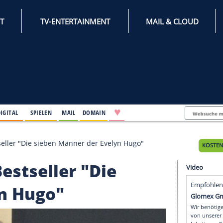
INTERNET
TV-ENTERTAINMENT
♥
IFESTYLE
DIGITAL
SPIELEN
MAIL
DOMAIN
rfilmt Bestseller "Die sieben Männer der Evelyn Hugo"
mt Bestseller "Die