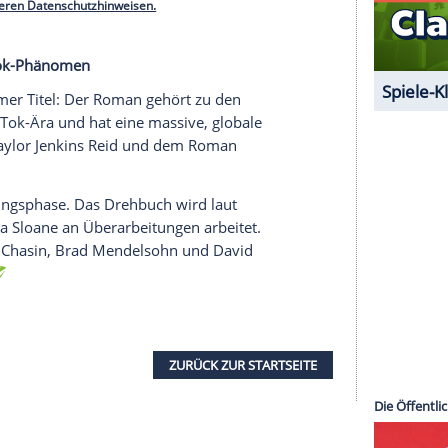
hlstruktur des Romans: Evelyns persönliche
ichtiges Porträt einer Frau, die ihr öffentliches
t hat - und nun bereit ist, dieses zu demontieren.
Hollywood-Glamour mit Themen wie Identität,
rung.
serer Redaktion eingebundenen Inhalt von Glomex GmbH
nzeigen lassen und auch wieder deaktivieren.
halte angezeigt werden. Damit können personenbezogene
r dazu in unseren Datenschutzhinweisen.
st ein BookTok-Phänomen