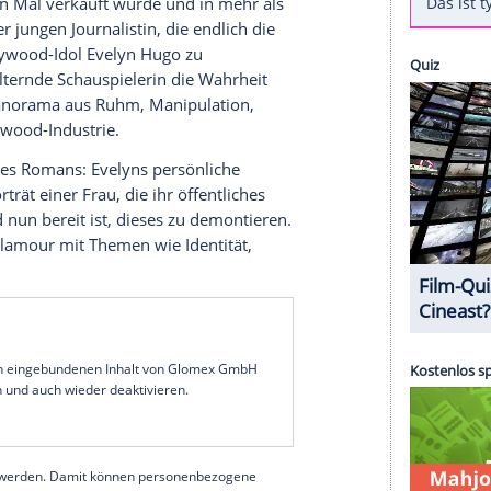
kehren:
Wie das Branchenportal "Deadline"
er populärsten Literaturverfilmungen überhaupt
en Männer der Evelyn Hugo" von Autorin Taylor
narbeit mit Netflix, die bereits bei ihrem
nd laut Insidern großes Interesse daran hatten, sie
-Times-Bestseller "Die sieben Männer der Evelyn
24 Millionen Mal verkauft wurde und in mehr als
 folgt einer jungen Journalistin, die endlich die
lebende Hollywood-Idol Evelyn Hugo zu
thüllt die alternde Schauspielerin die Wahrheit
 komplexes Panorama aus Ruhm, Manipulation,
 alten Hollywood-Industrie.