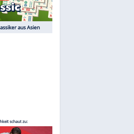
Film-Quiz: Bist Du ein
Cineast?
Kostenlos spielen