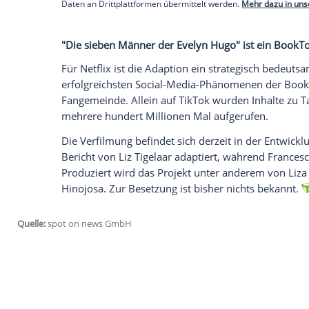
Besonders im Fokus steht dabei die Erzä
Lebensgeschichte entfaltet sich als vielsch
Image über Jahrzehnte bewusst konstruier
Die Geschichte kombiniert klassischen 
Queerness, Macht und medialer Inszenie
Empfohlener externer Inhalt:
Glomex GmbH
Wir benötigen Ihre Zustimmung, um den von un
anzuzeigen. Sie können diesen mit einem Klick a
jetzt aktivieren
Ich bin damit einverstanden, dass mir externe In
Daten an Drittplattformen übermittelt werden.
Meh
"Die sieben Männer der Evelyn Hugo" i