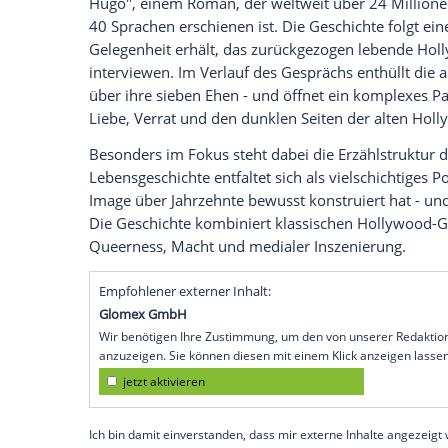
neues Projekt hinter die Kamera zurück
berichtet
, soll die Schauspielerin eine d
inszenieren: die Adaption von "Die sieb
Jenkins Reid.
Das Projekt entsteht ebenfalls in Zusamme
Debütfilm eng mit ihr gearbeitet hatten u
erneut als Regisseurin zu gewinnen.
Die Verfilmung basiert auf dem New-York
Hugo", einem Roman, der weltweit über 
40 Sprachen erschienen ist. Die Geschichte
Gelegenheit erhält, das zurückgezogen 
interviewen. Im Verlauf des Gesprächs en
über ihre sieben Ehen - und öffnet ein
Liebe, Verrat und den dunklen Seiten der