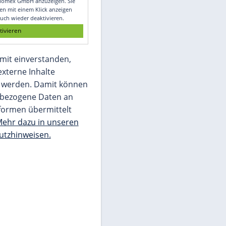
Glomex GmbH
Wir benötigen Ihre Zustimmung, um den
von unserer Redaktion eingebundenen
Inhalt von Glomex GmbH anzuzeigen. Sie
können diesen mit einem Klick anzeigen
lassen und auch wieder deaktivieren.
jetzt aktivieren
Ich bin damit einverstanden,
dass mir externe Inhalte
angezeigt werden. Damit können
personenbezogene Daten an
Drittplattformen übermittelt
werden.
Mehr dazu in unseren
Datenschutzhinweisen.