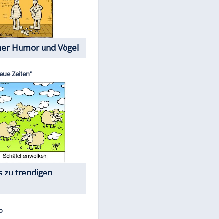
Cartoons mit wahren
Lebensgeschichten
Memo-Spiel
Die größten Skandalfilme