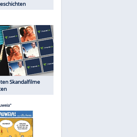
Peinliche Auftritte auf dem
roten Teppich
Cartoons "Das Wahre Leben"