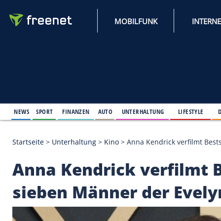
MOBILFUNK
NEWS
SPORT
FINANZEN
AUTO
UNTERHALTUNG
L
Startseite
>
Unterhaltung
>
Kino
>
Anna Kendrick ve
Anna Kendrick verfil