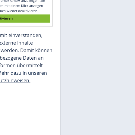
Glomex GmbH
Wir benötigen Ihre Zustimmung, um den
von unserer Redaktion eingebundenen
Inhalt von Glomex GmbH anzuzeigen. Sie
können diesen mit einem Klick anzeigen
lassen und auch wieder deaktivieren.
jetzt aktivieren
Ich bin damit einverstanden,
dass mir externe Inhalte
angezeigt werden. Damit können
personenbezogene Daten an
Drittplattformen übermittelt
werden.
Mehr dazu in unseren
Datenschutzhinweisen.