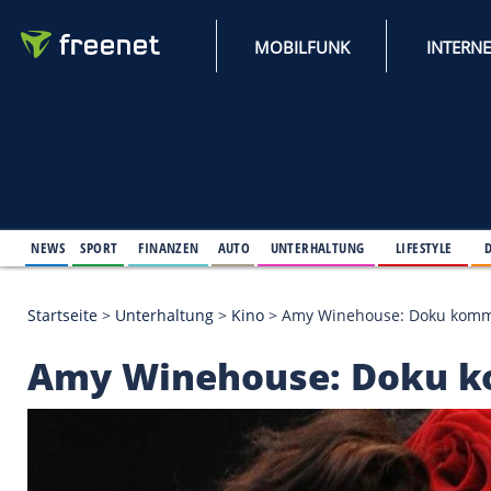
MOBILFUNK
NEWS
SPORT
FINANZEN
AUTO
UNTERHALTUNG
L
Startseite
>
Unterhaltung
>
Kino
>
Amy Winehouse: 
Amy Winehouse: Dok