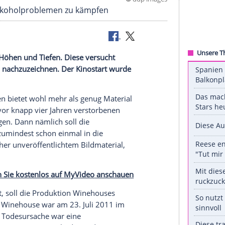
©
ddp 
en- und Alkoholproblemen zu kämpfen
ifelsohne Höhen und Tiefen. Diese versucht
ation "Amy" nachzuzeichnen. Der Kinostart wurde
Black"
)
Leben
bietet wohl mehr als genug Material
ch Fans der vor knapp vier Jahren verstorbenen