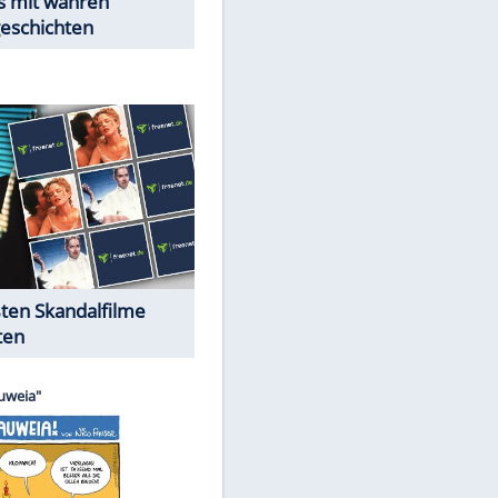
Peinliche Auftritte auf dem
roten Teppich
Cartoons "Das Wahre Leben"