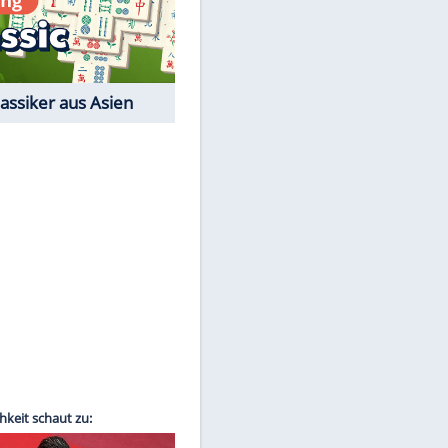
EITE
Film-Quiz: Bist Du ein
Cineast?
Kostenlos spielen