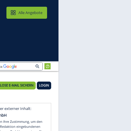
MAIL & CLOUD
Alle Angebote
KOSTENLOSE E-MAIL SICHERN
LOGIN
Video
Empfohlener externer Inhalt: