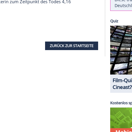
st überzeugen. Dann nämlich soll die
if Kapadia
zumindest schon einmal in die
ere auf bisher unveröffentlichtem
Bildmaterial
,
ören sein.
ab" können Sie kostenlos auf
MyVideo
anschauen
 berichtet, soll die Produktion
Winehouses
matisieren.
Winehouse
war am 23. Juli 2011 im
den worden.
Todesursache
war eine
tte die Musikerin zum Zeitpunkt des Todes 4,16