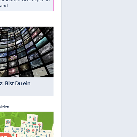
Diese Autos haben uns verlassen
Reese entschuldigt sich bei Fans:
"Tut mir aufrichtig leid"
Mit diesen Tricks wird der Grill
ruckzuck sauber
So nutzt man alte Smartphones
sinnvoll
Diese traumhaften Orte liegen in
Deutschland
Quiz