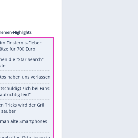
images
Unsere Themen-Highlights
Spanien im Finsternis-Fieber:
Balkonplätze für 700 Euro
Das machen die "Star Search"-
Stars heute