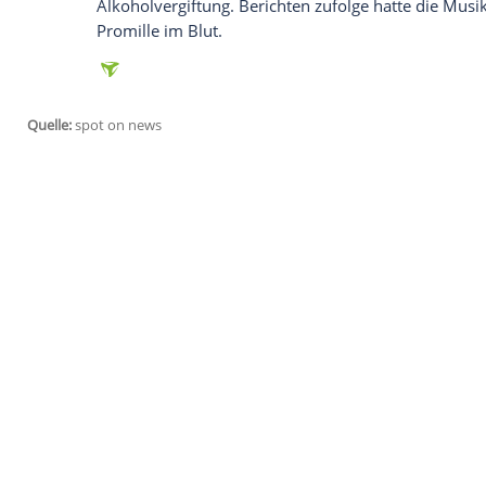
Sängerin
laut "Deadline" davon
auch selb
Dokumentation
"
Amy
" des Regisseurs
As
englischen Kinos kommen. Die
Doku
basi
auch noch unbekannte Songs sollen zu h
Den
Clip
zu Amy Winehouses Single "Reh
Wie das
Magazin "Rolling Stone"
außerdem
turbulente Beziehung zu den Medien the
Alter von nur 27 Jahren leblos aufgefun
Alkoholvergiftung
. Berichten zufolge ha
Promille im Blut.
Quelle:
spot on news