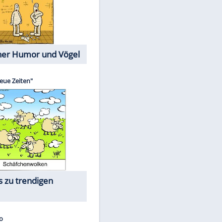
Cartoons mit wahren
Lebensgeschichten
Memo-Spiel
Die größten Skandalfilme