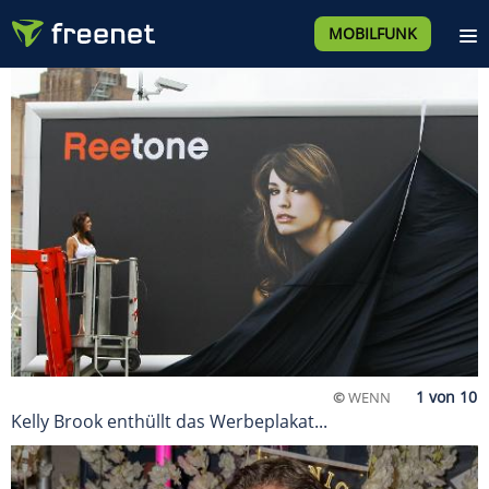
MOBILFUNK
©
WENN
Kelly Brook enthüllt das Werbeplakat...