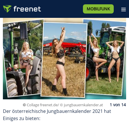
MOBILFUNK
©
Collage freenet.de/ © jungbauernkalender.at
Der österreichische Jungbauernkalender 2021 hat
Einiges zu bieten: