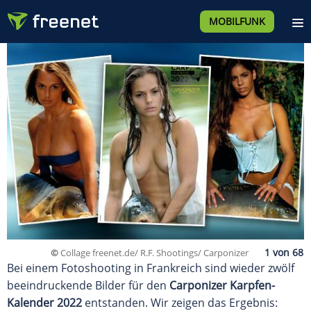
MOBILFUNK
©
Collage freenet.de/ R.F. Shootings/ Carponizer
Bei einem Fotoshooting in Frankreich sind wieder zwölf
beeindruckende Bilder für den
Carponizer Karpfen-
Kalender 2022
entstanden. Wir zeigen das Ergebnis: