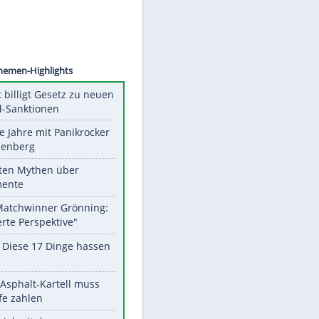
©
SID
Unsere Themen-Highlights
US-Senat billigt Gesetz zu neuen
Russland-Sanktionen
Durch die Jahre mit Panikrocker
Udo Lindenberg