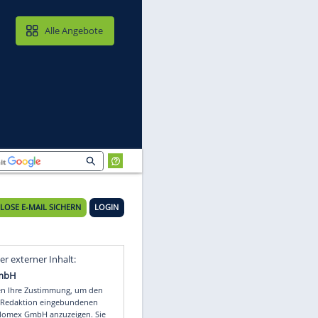
MAIL & CLOUD
Alle Angebote
KOSTENLOSE E-MAIL SICHERN
LOGIN
Video
Empfohlener externer Inhalt: