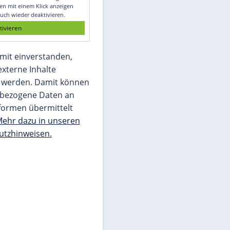
Glomex GmbH
Wir benötigen Ihre Zustimmung, um den
von unserer Redaktion eingebundenen
Inhalt von Glomex GmbH anzuzeigen. Sie
können diesen mit einem Klick anzeigen
lassen und auch wieder deaktivieren.
jetzt aktivieren
Ich bin damit einverstanden,
dass mir externe Inhalte
angezeigt werden. Damit können
personenbezogene Daten an
Drittplattformen übermittelt
werden.
Mehr dazu in unseren
Datenschutzhinweisen.