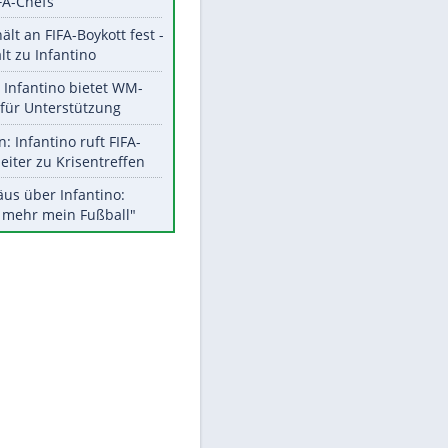
Aktuelle Ergebnisse, Tabellen
und Statistiken
Meistgelesen
"Infanti-No Go":
Pressestimmen zum Verbleib
EITE
des FIFA-Chefs
UEFA hält an FIFA-Boykott fest -
CAF hält zu Infantino