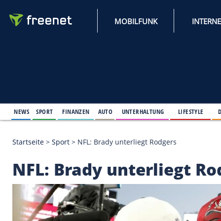
MOBILFUNK
NEWS
SPORT
FINANZEN
AUTO
UNTERHALTUNG
L
Startseite
>
Sport
>
NFL: Brady unterliegt Rodgers
NFL: Brady unterlie