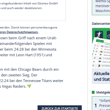
 mit 12:14.
 gemacht, gegen Tom anzutreten, und es macht
nn das ist nicht oft passiert", sagte Rodgers nach
dertreffen der beiden Altmeister war es für den
rf für insgesamt 255 Yards und zwei Touchdowns,
s und einen Touchdown.
serer Redaktion eingebundenen Inhalt von Glomex GmbH
nzeigen lassen und auch wieder deaktivieren.
halte angezeigt werden. Damit können personenbezogene
r dazu in unseren Datenschutzhinweisen.