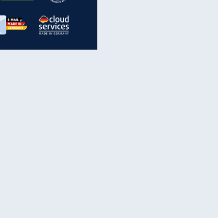
inanzen & Produkte
iscounter-Angebote
Online-Sicherheit
reenet Cloud
Ratenkredit
reenet Mail
Brutto-Netto-Rechner
reenet Webhosting
Rentenrechner
fz-Versicherung
TV-Vergleich