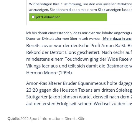
Green Bay Packers am Sonntag in Florida
"Es hat über die Jahre hinweg viel Spaß
immer Spaß, als Sieger hervorzugehen, de
dem Spiel. Im insgesamt fünften Aufeinan
38-Jährigen der zweite Sieg. Rodgers wa
sein Gegenüber Brady kam auf 271 Yard
Empfohlener externer Inhalt:
Glomex GmbH
Wir benötigen Ihre Zustimmung, um den von un
anzuzeigen. Sie können diesen mit einem Klick a
jetzt aktivieren
Ich bin damit einverstanden, dass mir externe In
Daten an Drittplattformen übermittelt werden.
Meh