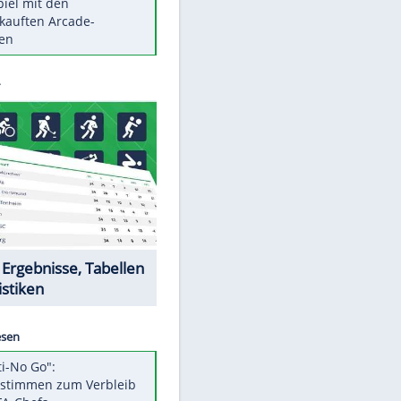
Die größten Mythen über
Medikamente
Berlins Matchwinner Grönning:
"Veränderte Perspektive"
Vorsicht: Diese 17 Dinge hassen
Katzen
Illegales Asphalt-Kartell muss
Mio-Strafe zahlen
Memo-Spiel mit den
meistverkauften Arcade-
Maschinen
Datencenter