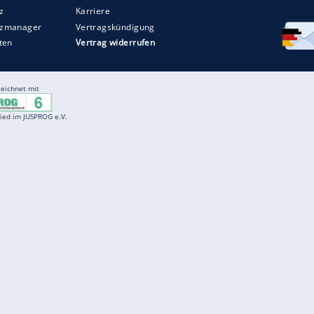
Entertainment
F
Cartoons
Spiele
D
Einbürgerungstest
Videos
f
Führerscheintest
Wissens-Quiz
f
Promi-Quiz
Witze
f
K
freenet