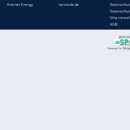
Services
Börse
Jobbörse
Spritpreis aktuell
Wetter
Ferientermine
Partnersuche
Online Angebote