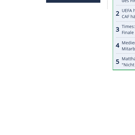
on-Ra St. Brown beim Griff nach einem Uralt-
ch sechs aufeinanderfolgenden Spielen mit
ide Receiver beim 24:28 bei den Minnesota
 Bestmarke weiter mit Leon Hart (1951) und
lte dagegen mit den Chicago Bears durch ein
en Spieltag den zweiten Sieg. Der
l nach dem 22:24 bei den Tennessee Titans weiter
l zu den Las Vegas Raiders.
ZURÜCK ZUR STARTS