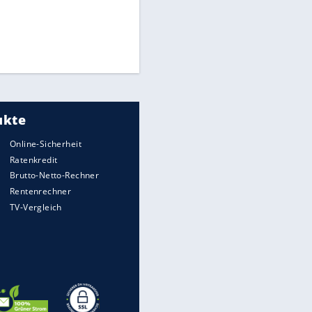
Times: Infantino bietet WM-
Finale für Unterstützung
Medien: Infantino ruft FIFA-
Mitarbeiter zu Krisentreffen
Matthäus über Infantino:
"Nicht mehr mein Fußball"