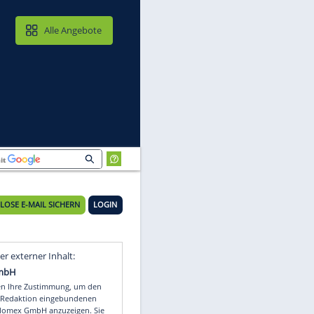
MAIL & CLOUD
Alle Angebote
KOSTENLOSE E-MAIL SICHERN
LOGIN
Video
Empfohlener externer Inhalt: