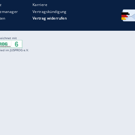
Entertainment
F
Cartoons
Spiele
D
Einbürgerungstest
Videos
f
Führerscheintest
Wissens-Quiz
f
Promi-Quiz
Witze
f
K
freenet