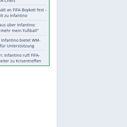
Aktuelle Ergebnisse, Tabellen
EITE
und Statistiken
Meistgelesen
"Infanti-No Go":
Pressestimmen zum Verbleib
des FIFA-Chefs
UEFA hält an FIFA-Boykott fest -
CAF hält zu Infantino