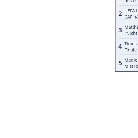
r dazu in unseren Datenschutzhinweisen.
105 gegen die Charlotte Hornets durch. Die
einem 16-Punkte-Rückstand wieder zurück und
a Hawks die Oberhand.
ZURÜCK ZUR STARTS