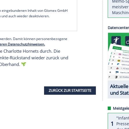
ga NBA nicht zu einem Erfolg bei den Brooklyn
09, wobei Franz Wagner drittbester
geber war Superstar Kevin Durant, der auf 45
 kam. Franz Wagner steuerte in seiner Spielzeit
 bei. Sein Bruder Moritz erzielte zwei Punkte,
o.
serer Redaktion eingebundenen Inhalt von Glomex GmbH
nzeigen lassen und auch wieder deaktivieren.
halte angezeigt werden. Damit können personenbezogene