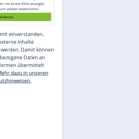
Glomex GmbH
Wir benötigen Ihre Zustimmung, um den
von unserer Redaktion eingebundenen
Inhalt von Glomex GmbH anzuzeigen. Sie
können diesen mit einem Klick anzeigen
lassen und auch wieder deaktivieren.
jetzt aktivieren
Ich bin damit einverstanden,
dass mir externe Inhalte
angezeigt werden. Damit können
personenbezogene Daten an
Drittplattformen übermittelt
werden.
Mehr dazu in unseren
Datenschutzhinweisen.