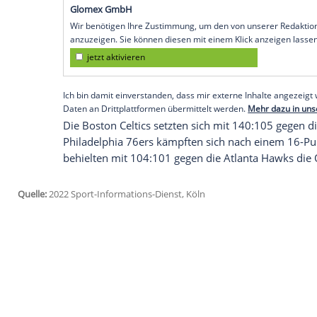
Magic in der nordamerikanischen Profili
Nets. Das Wagner-Team verlor mit 102:1
Punktesammler bei seinem Team war.
Überragender Spieler aufseiten der Gast
Zähler, sieben Rebounds und fünf Assists
von 30:42 zwei Rebounds und zwei Assists
fünf Rebounds und ein Assist für Orland
Empfohlener externer Inhalt:
Glomex GmbH
Wir benötigen Ihre Zustimmung, um den von un
anzuzeigen. Sie können diesen mit einem Klick a
jetzt aktivieren
Ich bin damit einverstanden, dass mir externe In