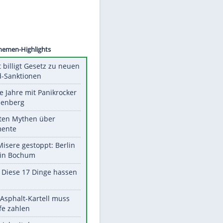
©
SID
Unsere Themen-Highlights
US-Senat billigt Gesetz zu neuen
Russland-Sanktionen
Durch die Jahre mit Panikrocker
Udo Lindenberg