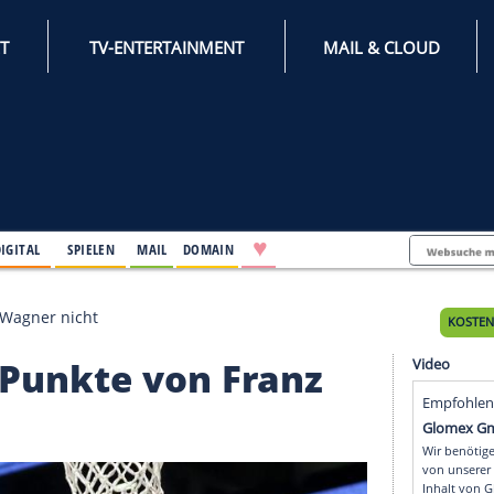
INTERNET
TV-ENTERTAINMENT
♥
IFESTYLE
DIGITAL
SPIELEN
MAIL
DOMAIN
e von Franz Wagner nicht
n 21 Punkte von Franz