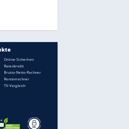
Matthäus über Infantino:
"Nicht mehr mein Fußball"
Times: Infantino bietet WM-
Finale für Unterstützung
Medien: Infantino ruft FIFA-
Mitarbeiter zu Krisentreffen