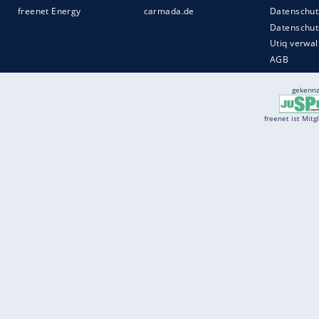
Services
Börse
Jobbörse
Spritpreis aktuell
Wetter
Ferientermine
Partnersuche
Online Angebote