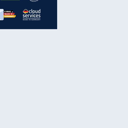
inanzen & Produkte
iscounter-Angebote
Online-Sicherheit
reenet Cloud
Ratenkredit
reenet Mail
Brutto-Netto-Rechner
reenet Webhosting
Rentenrechner
fz-Versicherung
TV-Vergleich