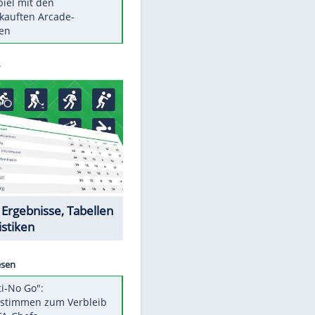
Die größten Mythen über
Medikamente
Auftakt-Misere gestoppt: Berlin
gewinnt in Bochum
Vorsicht: Diese 17 Dinge hassen
Katzen
Illegales Asphalt-Kartell muss
Mio-Strafe zahlen
Memo-Spiel mit den
meistverkauften Arcade-
Maschinen
Datencenter