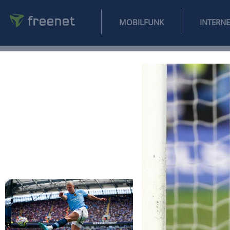
MOBILFUNK
NEWS
SPORT
FINANZEN
AUTO
UNTERHALTUNG
L