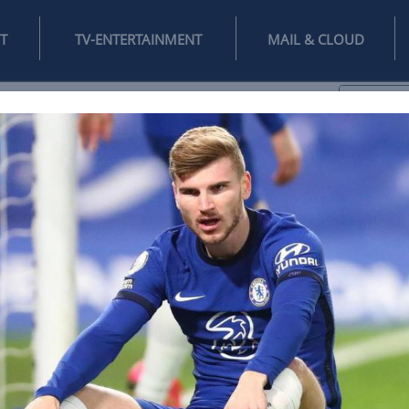
INTERNET
TV-ENTERTAINMENT
♥
IFESTYLE
DIGITAL
SPIELEN
MAIL
DOMAIN