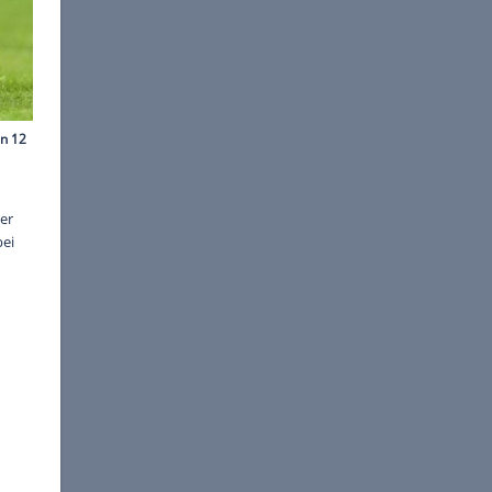
images/PA Images
. Der in Leipzig noch so
gt: Der Deutsche ist nicht der
genden Stürmer taten sich bei