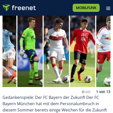
MOBILFUNK
©
SID
Gedankenspiele: Der FC Bayern der Zukunft Der FC
Bayern München hat mit dem Personalumbruch in
diesem Sommer bereits einige Weichen für die Zukunft