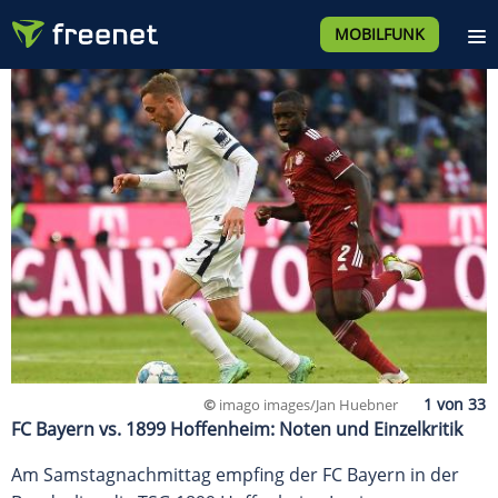
MOBILFUNK
©
imago images/Jan Huebner
FC Bayern vs. 1899 Hoffenheim: Noten und Einzelkritik
Am Samstagnachmittag empfing der FC Bayern in der