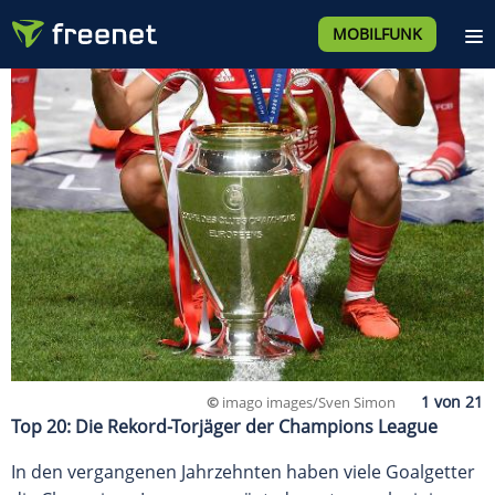
MOBILFUNK
©
imago images/Sven Simon
Top 20: Die Rekord-Torjäger der Champions League
In den vergangenen Jahrzehnten haben viele Goalgetter