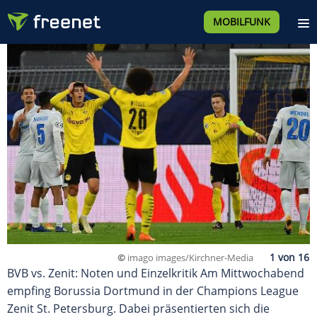
MOBILFUNK
©
imago images/Kirchner-Media
BVB vs. Zenit: Noten und Einzelkritik Am Mittwochabend
empfing Borussia Dortmund in der Champions League
Zenit St. Petersburg. Dabei präsentierten sich die