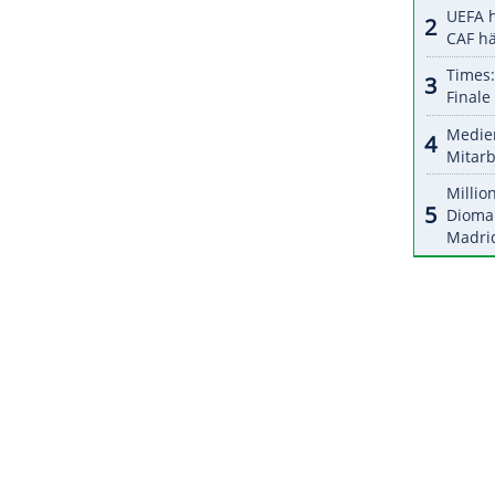
ere
Kraftpaket
fand die 1,82 m große
Wagner
kein
e
.
nge Portugiesin Patricia Sampaio besiegt, dann
isterin
Mayra Aguiar
aus
Brasilien
in der
e Judo-Olympiasiegerin bleibt damit Yvonne
ZURÜCK ZUR STARTS