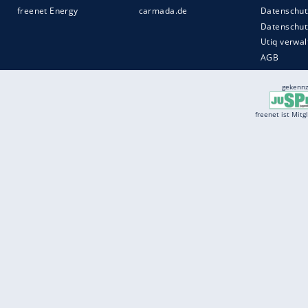
Services
Börse
Jobbörse
Spritpreis aktuell
Wetter
Ferientermine
Partnersuche
Online Angebote