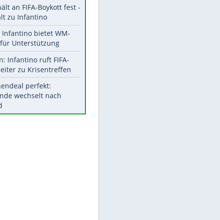
Aktuelle Ergebnisse, Tabellen
und Statistiken
Meistgelesen
"Infanti-No Go":
Pressestimmen zum Verbleib
EITE
des FIFA-Chefs
UEFA hält an FIFA-Boykott fest -
CAF hält zu Infantino