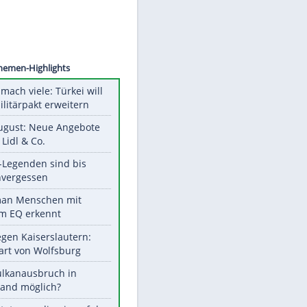
©
SID
Unsere Themen-Highlights
Aus drei mach viele: Türkei will
neuen Militärpakt erweitern
Ab 10. August: Neue Angebote
bei ALDI, Lidl & Co.