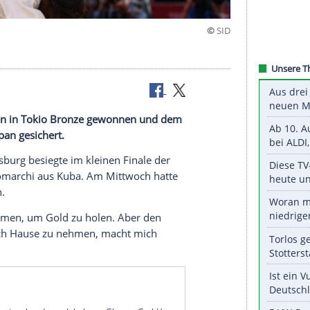
chen Spielen
in
Tokio
Bronze gewonnen und dem
edaille in
Japan
gesichert.