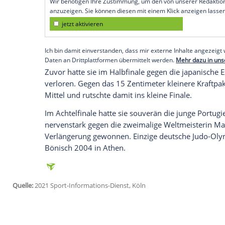
Tokio (SID) -
Weltmeisterin
Die 25-Jährig
Klasse bis 78 kg die frühere WM-Dritte
K
Eduard Trippel
(
Rüsselsheim
/90 kg)
Silbe
"Ich bin super glücklich. Natürlich ist
letzten
Kampf
zu gewinnen und die
Meda
einfach super froh", sagte
Wagner
bei
Eu
Empfohlener externer Inhalt:
Glomex GmbH
Wir benötigen Ihre Zustimmung, um den von un
anzuzeigen. Sie können diesen mit einem Klick a
jetzt aktivieren
Ich bin damit einverstanden, dass mir externe In
Daten an Drittplattformen übermittelt werden.
Meh
Zuvor hatte sie im
Halbfinale
gegen die j