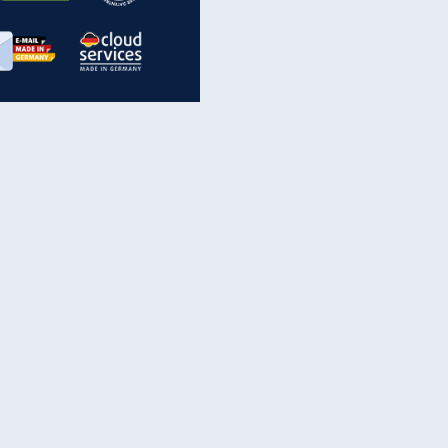
inanzen & Produkte
iscounter-Angebote
Online-Sicherheit
reenet Cloud
Ratenkredit
reenet Mail
Brutto-Netto-Rechner
reenet Webhosting
Rentenrechner
fz-Versicherung
TV-Vergleich