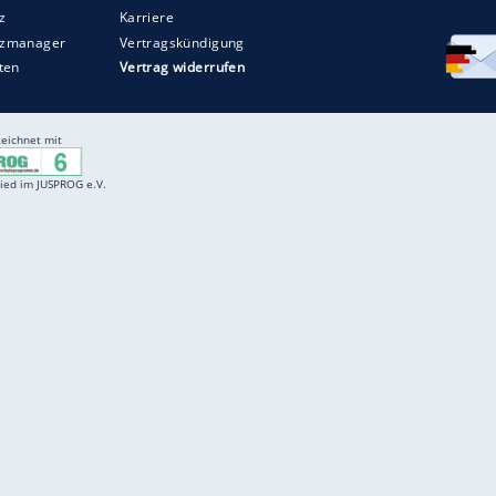
Entertainment
F
Cartoons
Spiele
D
Einbürgerungstest
Videos
f
Führerscheintest
Wissens-Quiz
f
Promi-Quiz
Witze
f
K
freenet