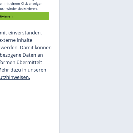
Glomex GmbH
Wir benötigen Ihre Zustimmung, um den
von unserer Redaktion eingebundenen
Inhalt von Glomex GmbH anzuzeigen. Sie
können diesen mit einem Klick anzeigen
lassen und auch wieder deaktivieren.
jetzt aktivieren
Ich bin damit einverstanden,
dass mir externe Inhalte
angezeigt werden. Damit können
personenbezogene Daten an
Drittplattformen übermittelt
werden.
Mehr dazu in unseren
Datenschutzhinweisen.