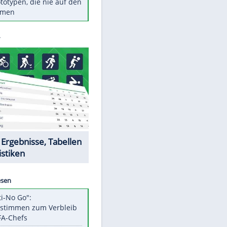
Diese TV-Legenden sind bis
heute unvergessen
Woran man Menschen mit
niedrigem EQ erkennt
Torlos gegen Kaiserslautern:
Stotterstart von Wolfsburg
Ist ein Vulkanausbruch in
Deutschland möglich?
5 VW-Prototypen, die nie auf den
Markt kamen
Datencenter