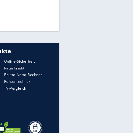
Times: Infantino bietet WM-
Finale für Unterstützung
Medien: Infantino ruft FIFA-
Mitarbeiter zu Krisentreffen
Millionendeal perfekt:
Diomande wechselt nach
Madrid