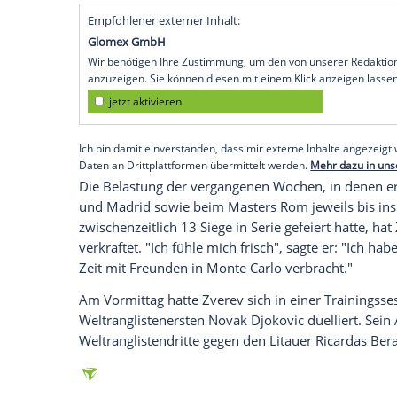
Paris
(SID) -
Deutschlands
Topspieler
Ale
beginnenden
French Open
in
Paris
nicht
lassen. "Ich versuche, nicht vorauszude
manchmal gemacht und bin dann früh aus
"Das ist ein langes Turnier mit vielen ha
Der an Nummer zwei gesetzte
Zverev
geh
zu den heißesten Anwärtern auf den Sieg.
hervorragende Sandplatzsaison für mich"
Spieler nähern sich ihrem Topniveau. Das
Empfohlener externer Inhalt:
Glomex GmbH
Wir benötigen Ihre Zustimmung, um den von un
anzuzeigen. Sie können diesen mit einem Klick a
jetzt aktivieren