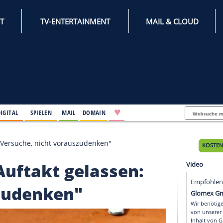
INTERNET
TV-ENTERTAINMENT
♥
IFESTYLE
DIGITAL
SPIELEN
MAIL
DOMAIN
 gelassen: "Versuche, nicht vorauszudenken"
pen-Auftakt gelassen: