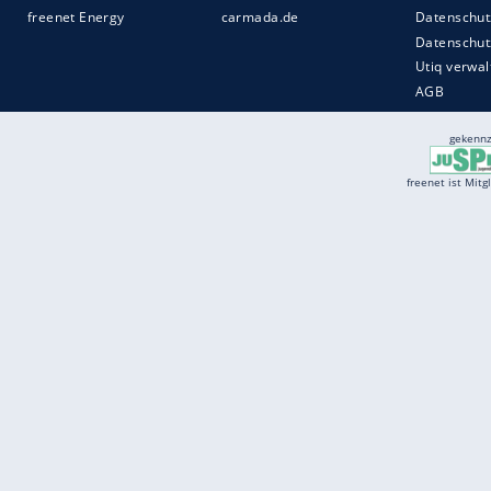
Services
Börse
Jobbörse
Spritpreis aktuell
Wetter
Ferientermine
Partnersuche
Online Angebote