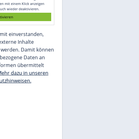
Glomex GmbH
Wir benötigen Ihre Zustimmung, um den
von unserer Redaktion eingebundenen
Inhalt von Glomex GmbH anzuzeigen. Sie
können diesen mit einem Klick anzeigen
lassen und auch wieder deaktivieren.
jetzt aktivieren
Ich bin damit einverstanden,
dass mir externe Inhalte
angezeigt werden. Damit können
personenbezogene Daten an
Drittplattformen übermittelt
werden.
Mehr dazu in unseren
Datenschutzhinweisen.