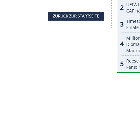
halte angezeigt werden. Damit können personenbezogene
r dazu in unseren Datenschutzhinweisen.
in denen er bei seinen Turniersiegen in München
ils bis ins Finale vorgedrungen war und dabei
t hatte, hat
Zverev
laut eigener Aussage gut
 er: "Ich habe dreieinhalb Tage nichts gemacht, nur
ht."
 Trainingssession mit dem früheren
liert. Sein Auftaktmatch bestreitet der
icardas Berankis.
ZURÜCK ZUR STARTS