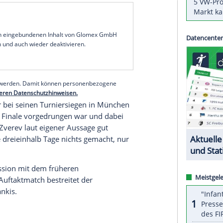
xander Zverev
will sich bei den am Sonntag
 von der großen
Erwartungshaltung
beeinflussen
nken. Das habe ich bei anderen Grand Slams
geschieden", sagte der 21-Jährige am Freitag.
rten Matches."
ört in
Paris
hinter "Sandplatzkönig"
Rafael Nadal
 "Offensichtlich war es bislang eine
, sagte der Hamburger: "Aber auch viele andere
 wird ein sehr interessantes Turnier."
serer Redaktion eingebundenen Inhalt von Glomex GmbH
nzeigen lassen und auch wieder deaktivieren.