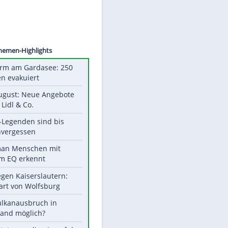
©
SID
Unsere Themen-Highlights
Feueralarm am Gardasee: 250
Menschen evakuiert
Ab 10. August: Neue Angebote
bei ALDI, Lidl & Co.