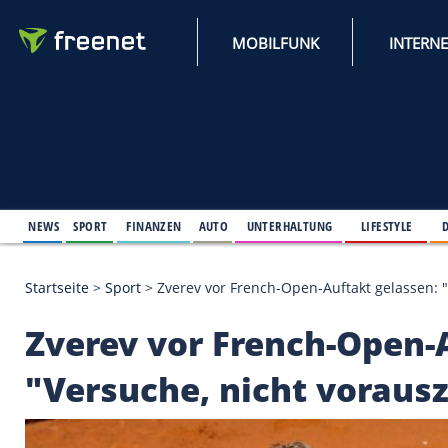
MOBILFUNK
NEWS
SPORT
FINANZEN
AUTO
UNTERHALTUNG
L
Startseite
>
Sport
>
Zverev vor French-Open-Auftakt
Zverev vor French-O