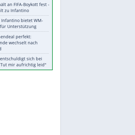
Aktuelle Ergebnisse, Tabellen
und Statistiken
Meistgelesen
"Infanti-No Go":
Pressestimmen zum Verbleib
des FIFA-Chefs
UEFA hält an FIFA-Boykott fest -
CAF hält zu Infantino
EITE