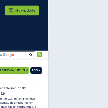
MAIL & CLOUD
Alle Angebote
KOSTENLOSE E-MAIL SICHERN
LOGIN
Video
Empfohlener externer Inhalt: