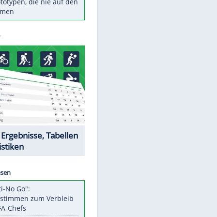
Diese TV-Legenden sind bis
heute unvergessen
Woran man Menschen mit
niedrigem EQ erkennt
Torlos gegen Kaiserslautern:
Stotterstart von Wolfsburg
Ist ein Vulkanausbruch in
Deutschland möglich?
5 VW-Prototypen, die nie auf den
Markt kamen
Datencenter