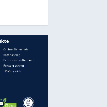
Times: Infantino bietet WM-
Finale für Unterstützung
Millionendeal perfekt:
Diomande wechselt nach
Madrid
Reese entschuldigt sich bei
Fans: "Tut mir aufrichtig leid"