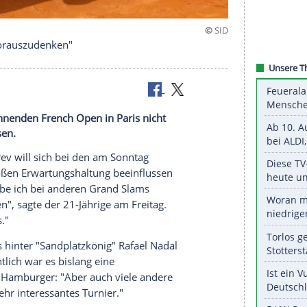
che, nicht vorauszudenken"
onntag beginnenden French Open in Paris nicht
lussen lassen.