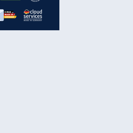
inanzen & Produkte
iscounter-Angebote
Online-Sicherheit
reenet Cloud
Ratenkredit
reenet Mail
Brutto-Netto-Rechner
reenet Webhosting
Rentenrechner
fz-Versicherung
TV-Vergleich