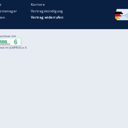
Entertainment
F
Cartoons
Spiele
D
Einbürgerungstest
Videos
f
Führerscheintest
Wissens-Quiz
f
Promi-Quiz
Witze
f
K
freenet