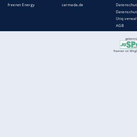
Services
Börse
Jobbörse
Spritpreis aktuell
Wetter
Ferientermine
Partnersuche
Online Angebote