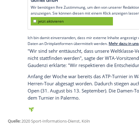
Shanghai
(SID) - Das gaben die Herren-
am Freitag bekannt. Davon betroffen sin
Veranstaltungen - darunter auch das
Sha
Damen in
Shenzhen
.
Die chinesischen Behörden hatten jüngst 
Olympischen Winterspiele
2022 in Pekin
durchgeführt werden dürfen.
Empfohlener externer Inhalt:
Glomex GmbH
Wir benötigen Ihre Zustimmung, um den von un
anzuzeigen. Sie können diesen mit einem Klick a
jetzt aktivieren
Ich bin damit einverstanden, dass mir externe In
Daten an Drittplattformen übermittelt werden.
Meh