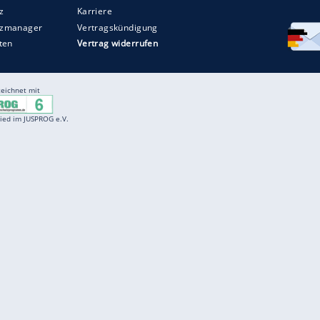
Entertainment
F
Cartoons
Spiele
D
Einbürgerungstest
Videos
f
Führerscheintest
Wissens-Quiz
f
Promi-Quiz
Witze
f
K
freenet