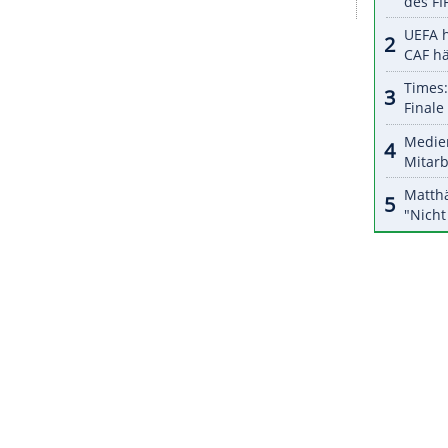
eltklasse-Veranstaltungen in
China
in diesem Jahr
A-Vorsitzende
Steve Simon
. ATP-Chef
Andrea
 Entscheidung der chinesischen Regierung."
urnier
in Washington und damit der Restart der
tiegen auch die Zweifel an der Austragung der US
e Damen-Tour plant ihren Start am 3. August mit
ZURÜCK ZUR STARTS