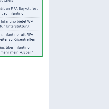
Aktuelle Ergebnisse, Tabellen
und Statistiken
Meistgelesen
"Infanti-No Go":
Pressestimmen zum Verbleib
EITE
des FIFA-Chefs
UEFA hält an FIFA-Boykott fest -
CAF hält zu Infantino