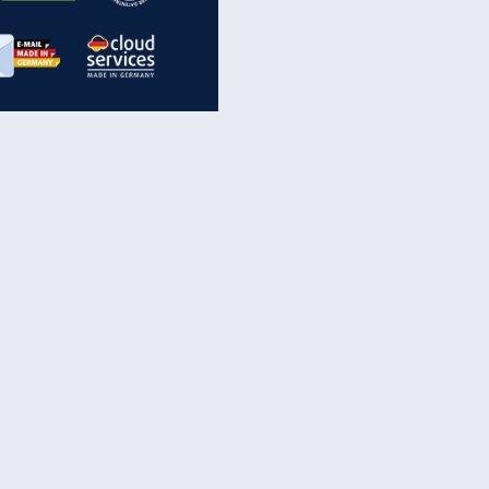
inanzen & Produkte
iscounter-Angebote
Online-Sicherheit
reenet Cloud
Ratenkredit
reenet Mail
Brutto-Netto-Rechner
reenet Webhosting
Rentenrechner
fz-Versicherung
TV-Vergleich