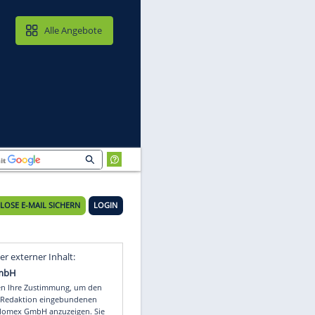
MAIL & CLOUD
Alle Angebote
KOSTENLOSE E-MAIL SICHERN
LOGIN
Video
Empfohlener externer Inhalt: