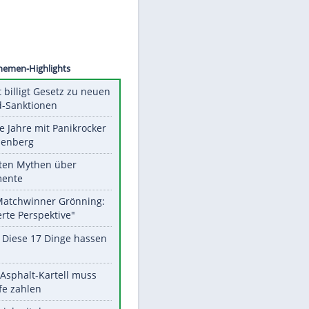
©
SID
Unsere Themen-Highlights
US-Senat billigt Gesetz zu neuen
Russland-Sanktionen
Durch die Jahre mit Panikrocker
Udo Lindenberg