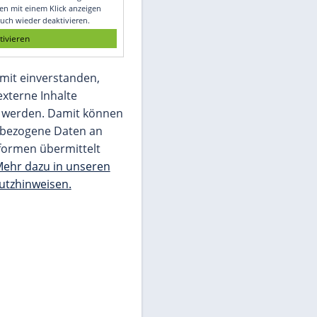
Glomex GmbH
Wir benötigen Ihre Zustimmung, um den
von unserer Redaktion eingebundenen
Inhalt von Glomex GmbH anzuzeigen. Sie
können diesen mit einem Klick anzeigen
lassen und auch wieder deaktivieren.
jetzt aktivieren
Ich bin damit einverstanden,
dass mir externe Inhalte
angezeigt werden. Damit können
personenbezogene Daten an
Drittplattformen übermittelt
werden.
Mehr dazu in unseren
Datenschutzhinweisen.