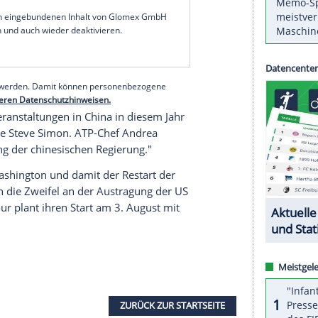
Organisation ATP und die Damen-Organisation WTA
d vier ATP-Turniere und sieben WTA-
nghai Masters
der Herren und die WTA-Finals der
beschlossen, dass bis auf die Testevents für die
g bis zum Jahresende keine Sportveranstaltungen
serer Redaktion eingebundenen Inhalt von Glomex GmbH
nzeigen lassen und auch wieder deaktivieren.
halte angezeigt werden. Damit können personenbezogene
r dazu in unseren Datenschutzhinweisen.