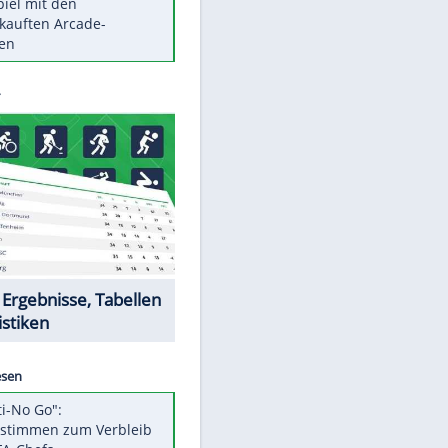
Die größten Mythen über
Medikamente
Berlins Matchwinner Grönning:
"Veränderte Perspektive"
Vorsicht: Diese 17 Dinge hassen
Katzen
Illegales Asphalt-Kartell muss
Mio-Strafe zahlen
Memo-Spiel mit den
meistverkauften Arcade-
Maschinen
Datencenter