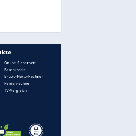
Times: Infantino bietet WM-
Finale für Unterstützung
Medien: Infantino ruft FIFA-
Mitarbeiter zu Krisentreffen
Matthäus über Infantino:
"Nicht mehr mein Fußball"