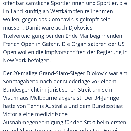
offenbar sämtliche Sportlerinnen und Sportler, die
im Land künftig an Wettkämpfen teilnehmen
wollen, gegen das
Coronavirus
geimpft sein
müssen. Damit wäre auch Djokovics
Titelverteidigung
bei den Ende Mai beginnenden
French Open
in Gefahr. Die Organisatoren der
US
Open
wollen die Impfvorschriften der Regierung in
New York
befolgen.
Der 20-malige Grand-Slam-Sieger
Djokovic
war am
Sonntagabend nach der
Niederlage
vor einem
Bundesgericht
im juristischen Streit um sein
Visum aus
Melbourne
abgereist. Der 34-Jährige
hatte von Tennis
Australia
und dem
Bundesstaat
Victoria eine medizinische
Ausnahmegenehmigung
für den Start beim ersten
Grand-Slam-Turnier
des Jahres erhalten. Für eine