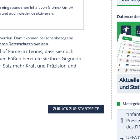
etzten Auftritt bei einem Major unterlag die 37
an Position 21 gesetzten Russin Jekaterina
re Rückkehr auf die Tour gefeiert, ursprünglich
eiten Mal für beendet erklärt. Bei den
US Open
,
n konnte, war sie dank einer Wild Card am
serer Redaktion eingebundenen Inhalt von Glomex GmbH
nzeigen lassen und auch wieder deaktivieren.
halte angezeigt werden. Damit können personenbezogene
r dazu in unseren Datenschutzhinweisen.