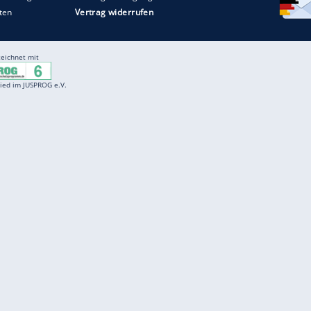
Entertainment
F
Cartoons
Spiele
D
Einbürgerungstest
Videos
f
Führerscheintest
Wissens-Quiz
f
Promi-Quiz
Witze
f
K
freenet
Kundenservice
Gender-Hinweis