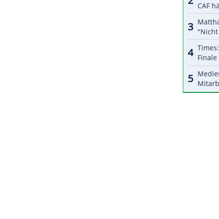
lied der Hall of Fame im Tennis, dass sie noch
e und flinken Füßen bereitete sie ihrer Gegnerin
 im dritten Satz mehr Kraft und Präzision und
fekt.
ZURÜCK ZUR STARTS