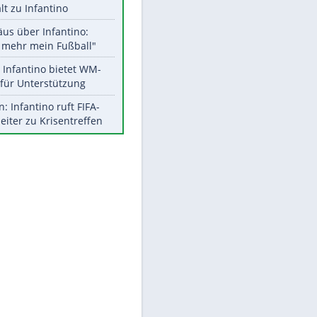
Aktuelle Ergebnisse, Tabellen
und Statistiken
Meistgelesen
EITE
"Infanti-No Go":
Pressestimmen zum Verbleib
des FIFA-Chefs
UEFA hält an FIFA-Boykott fest -
CAF hält zu Infantino
Matthäus über Infantino:
"Nicht mehr mein Fußball"