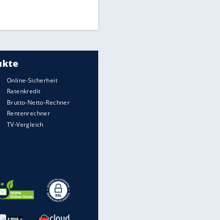
Times: Infantino bietet WM-
Finale für Unterstützung
Medien: Infantino ruft FIFA-
Mitarbeiter zu Krisentreffen