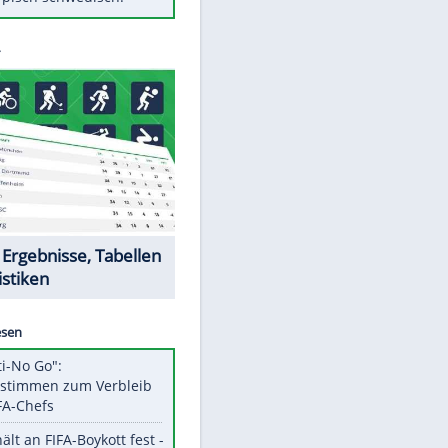
Diese Autos haben uns verlassen
Auftakt-Misere gestoppt: Berlin
gewinnt in Bochum
Mit diesen Tricks wird der Grill
ruckzuck sauber
So nutzt man alte Smartphones
sinnvoll
Das ist typisch schwedisch!
Datencenter