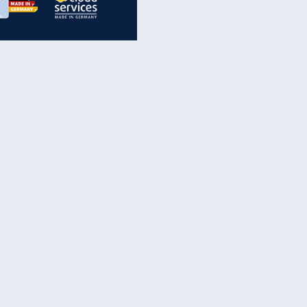
inanzen & Produkte
iscounter-Angebote
Online-Sicherheit
reenet Cloud
Ratenkredit
reenet Mail
Brutto-Netto-Rechner
reenet Webhosting
Rentenrechner
fz-Versicherung
TV-Vergleich