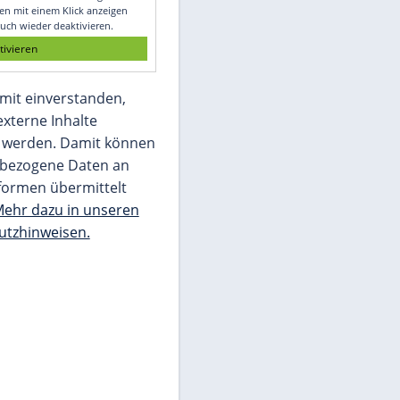
Glomex GmbH
Wir benötigen Ihre Zustimmung, um den
von unserer Redaktion eingebundenen
Inhalt von Glomex GmbH anzuzeigen. Sie
können diesen mit einem Klick anzeigen
lassen und auch wieder deaktivieren.
jetzt aktivieren
Ich bin damit einverstanden,
dass mir externe Inhalte
angezeigt werden. Damit können
personenbezogene Daten an
Drittplattformen übermittelt
werden.
Mehr dazu in unseren
Datenschutzhinweisen.