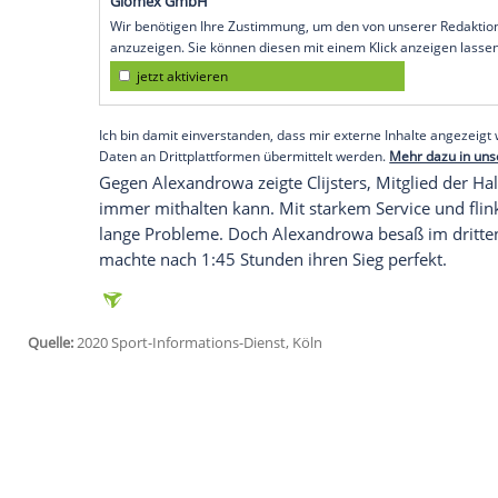
New York
(SID) - Acht Jahre nach ihrem l
Jahre alte Belgierin bei den
US Open
der 
Alexandrowa mit 6:3, 5:7, 1:6.
Im Februar dieses Jahres hatte
Clijsters
ih
hatte sie 2012 ihre Profikarriere zum zw
die
Clijsters
2005, 2009 und 2010 gewinne
Start.
Empfohlener externer Inhalt:
Glomex GmbH
Wir benötigen Ihre Zustimmung, um den von un
anzuzeigen. Sie können diesen mit einem Klick a
jetzt aktivieren
Ich bin damit einverstanden, dass mir externe In
Daten an Drittplattformen übermittelt werden.
Meh