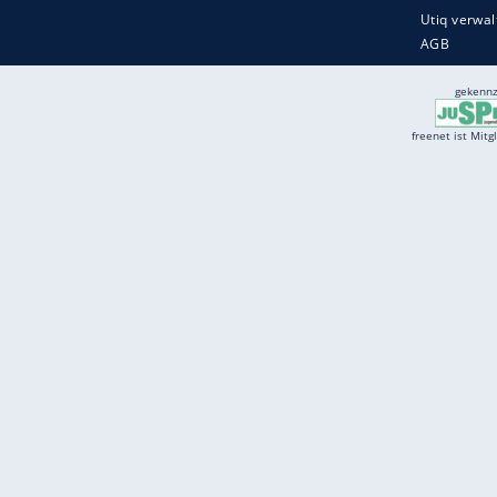
Services
Börse
Jobbörse
Spritpreis aktuell
Wetter
Ferientermine
Partnersuche
Online Angebote
freenet Mobilfunk
freenet Video