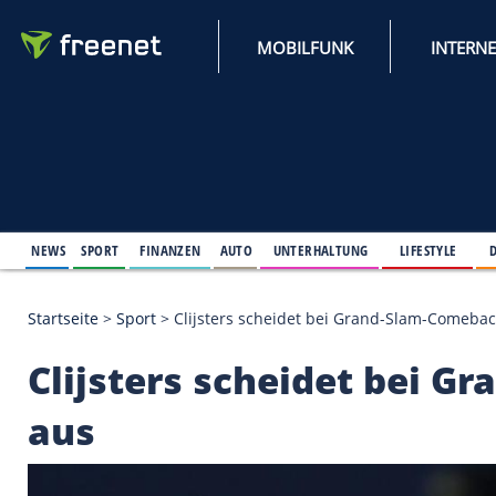
MOBILFUNK
NEWS
SPORT
FINANZEN
AUTO
UNTERHALTUNG
L
Startseite
>
Sport
>
Clijsters scheidet bei Grand-S
Clijsters scheidet 