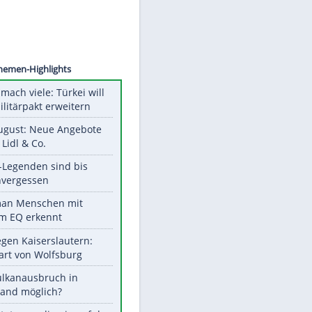
©
SID
Unsere Themen-Highlights
Aus drei mach viele: Türkei will
neuen Militärpakt erweitern
Ab 10. August: Neue Angebote
bei ALDI, Lidl & Co.