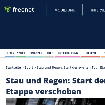
MOBILFUNK
NEWS
SPORT
FINANZEN
AUTO
UNTERHALTUNG
L
Startseite
>
Sport
>
Stau und Regen: Start der zwei
Stau und Regen: Star