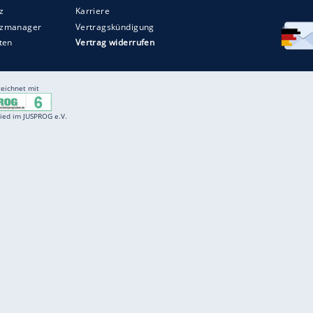
Entertainment
F
Cartoons
Spiele
D
Einbürgerungstest
Videos
f
Führerscheintest
Wissens-Quiz
f
Promi-Quiz
Witze
f
K
freenet