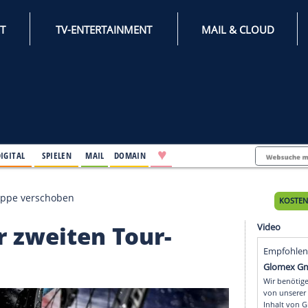
INTERNET
TV-ENTERTAINMENT
♥
IFESTYLE
DIGITAL
SPIELEN
MAIL
DOMAIN
ten Tour-Etappe verschoben
t der zweiten Tour-