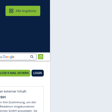
MAIL & CLOUD
Alle Angebote
KOSTENLOSE E-MAIL SICHERN
LOGIN
Video
Empfohlener externer Inhalt: