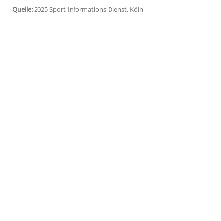
Teilstück der diesjährigen
Frankreich-Run
Mer am
Sonntag
nun um 12.30 Uhr an, w
die Verzögerung waren wetterbedingte S
auf der engen
Zufahrtsstraße
geraten wa
Vor dem
Startort
Lauwin-Planque hatte es
sowie Medien-Fahrzeuge auf dem Weg zu
Maximilian Schachmann
berichtete auf 
für 1,5 km rund 70 Minuten gebraucht ha
Quelle:
2025 Sport-Informations-Dienst, Köln