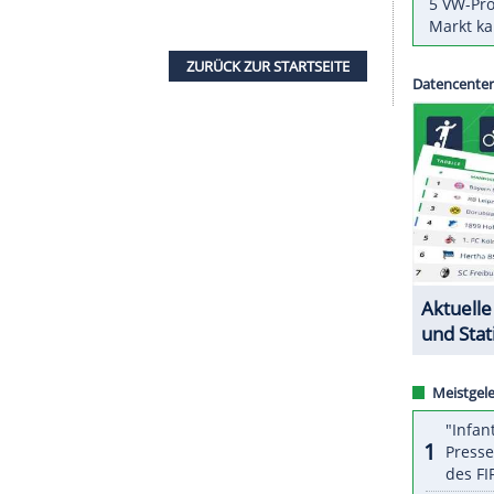
dfahrt
von Lauwin-Planque nach Boulogne-sur-
ie die Organisatoren bekannt gaben. Grund für
taus, in die die Teambusse bei strömenden
Regen
ren.
 sich kilometerlang gestaut, als die Mannschaften
m Parkplatz waren. Der deutsche
Profi
der
Plattform
X, dass sein Team Soudal Quick-Step
be. Vielen anderen erging es genauso.
ZURÜCK ZUR STARTS