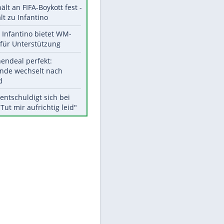
Aktuelle Ergebnisse, Tabellen
und Statistiken
Meistgelesen
"Infanti-No Go":
Pressestimmen zum Verbleib
des FIFA-Chefs
UEFA hält an FIFA-Boykott fest -
CAF hält zu Infantino