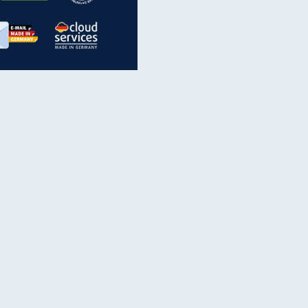
inanzen & Produkte
iscounter-Angebote
Online-Sicherheit
reenet Cloud
Ratenkredit
reenet Mail
Brutto-Netto-Rechner
reenet Webhosting
Rentenrechner
fz-Versicherung
TV-Vergleich