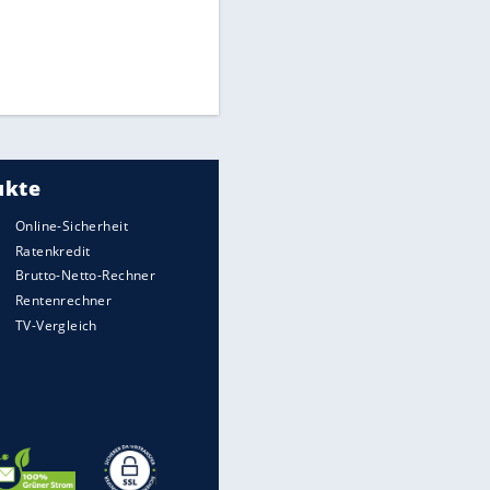
Times: Infantino bietet WM-
Finale für Unterstützung
Millionendeal perfekt:
Diomande wechselt nach
Madrid
Reese entschuldigt sich bei
Fans: "Tut mir aufrichtig leid"