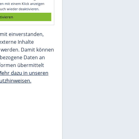
Glomex GmbH
Wir benötigen Ihre Zustimmung, um den
von unserer Redaktion eingebundenen
Inhalt von Glomex GmbH anzuzeigen. Sie
können diesen mit einem Klick anzeigen
lassen und auch wieder deaktivieren.
jetzt aktivieren
Ich bin damit einverstanden,
dass mir externe Inhalte
angezeigt werden. Damit können
personenbezogene Daten an
Drittplattformen übermittelt
werden.
Mehr dazu in unseren
Datenschutzhinweisen.