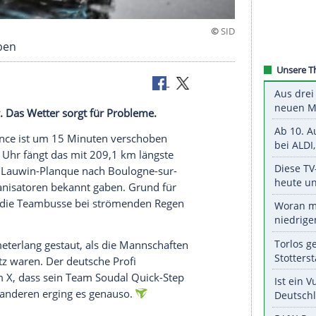
pe verschoben
innt später. Das Wetter sorgt für Probleme.
Tour de France
ist um 15 Minuten verschoben
t
um 12.15 Uhr fängt das mit 209,1 km längste