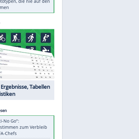
Diese TV-Legenden sind bis
heute unvergessen
Woran man Menschen mit
niedrigem EQ erkennt
Torlos gegen Kaiserslautern:
Stotterstart von Wolfsburg
Ist ein Vulkanausbruch in
Deutschland möglich?
5 VW-Prototypen, die nie auf den
Markt kamen
EITE
Datencenter