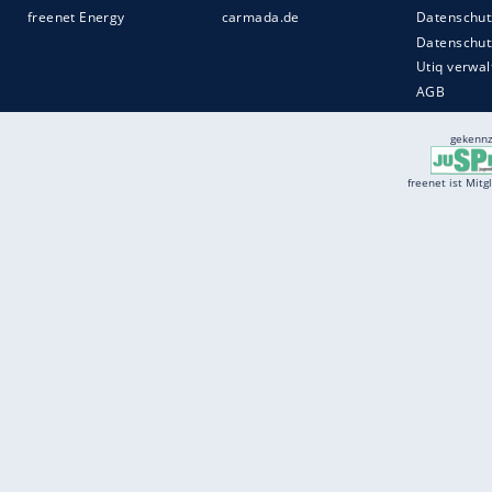
Services
Börse
Jobbörse
Spritpreis aktuell
Wetter
Ferientermine
Partnersuche
Online Angebote