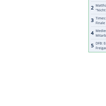
olleyball Awards als Trainer des Jahres
 Arbeit bei den Niedersachsen Begehrlichkeiten
vergangenen Saison zur deutschen
der Champions League gecoacht hatte.
ZURÜCK ZUR STARTS