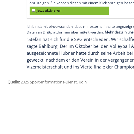
galt bis 2028. Auch der Sportliche Leite
Bahlburg verlängerten.
Die seit 2014 währende Erfolgsgeschichte
noch nicht fertig, haben gemeinsam noch
Hübner betonte: "Wir wollen gern zusam
Empfohlener externer Inhalt:
Glomex GmbH
Wir benötigen Ihre Zustimmung, um den von un
anzuzeigen. Sie können diesen mit einem Klick a
jetzt aktivieren
Ich bin damit einverstanden, dass mir externe In
Daten an Drittplattformen übermittelt werden.
Meh
"Stefan hat sich für die SVG entschieden.