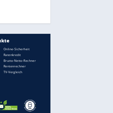
Times: Infantino bietet WM-
Finale für Unterstützung
Medien: Infantino ruft FIFA-
Mitarbeiter zu Krisentreffen
DFB: Ermittlungen im "Fall
Freigang" dauern noch an