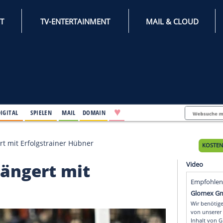
INTERNET
TV-ENTERTAINMENT
♥
IFESTYLE
DIGITAL
SPIELEN
MAIL
DOMAIN
rg verlängert mit Erfolgstrainer Hübner
 verlängert mit