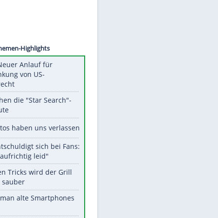
/Witke
Unsere Themen-Highlights
Trump: Neuer Anlauf für
Beschränkung von US-
Geburtsrecht
Das machen die "Star Search"-