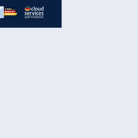
inanzen & Produkte
iscounter-Angebote
Online-Sicherheit
reenet Cloud
Ratenkredit
reenet Mail
Brutto-Netto-Rechner
reenet Webhosting
Rentenrechner
fz-Versicherung
TV-Vergleich