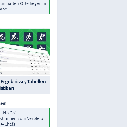
Stars heute
Diese Autos haben uns verlassen
Reese entschuldigt sich bei Fans:
"Tut mir aufrichtig leid"
Mit diesen Tricks wird der Grill
ruckzuck sauber
So nutzt man alte Smartphones
sinnvoll
Diese traumhaften Orte liegen in
Deutschland
Datencenter