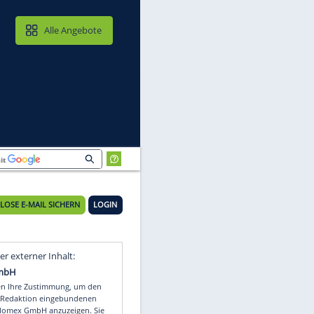
MAIL & CLOUD
Alle Angebote
KOSTENLOSE E-MAIL SICHERN
LOGIN
Video
Empfohlener externer Inhalt: