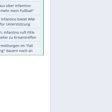
Aktuelle Ergebnisse, Tabellen
und Statistiken
EITE
Meistgelesen
"Infanti-No Go":
Pressestimmen zum Verbleib
des FIFA-Chefs
Matthäus über Infantino:
"Nicht mehr mein Fußball"