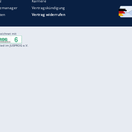
Entertainment
F
Cartoons
Spiele
D
Einbürgerungstest
Videos
f
Führerscheintest
Wissens-Quiz
f
Promi-Quiz
Witze
f
K
freenet