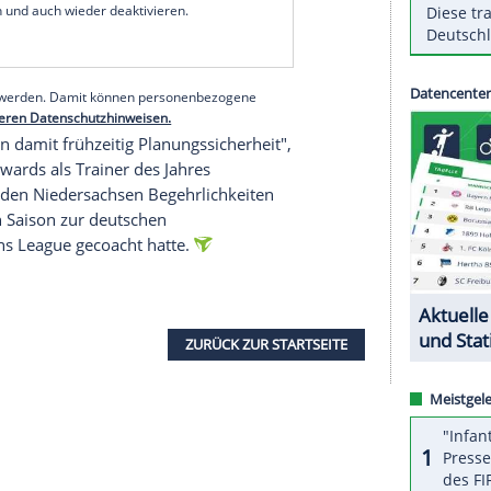
r Bernd Schlesinger und Geschäftsführer Andreas
 rund um das Trio soll weitergehen. "Wir sind
 etwas vor", sagte der Geschäftsführer. Auch
men diesen nächsten Abschnitt weitergehen."
serer Redaktion eingebundenen Inhalt von Glomex GmbH
nzeigen lassen und auch wieder deaktivieren.
halte angezeigt werden. Damit können personenbezogene
r dazu in unseren Datenschutzhinweisen.
 Wir schaffen damit frühzeitig Planungssicherheit",