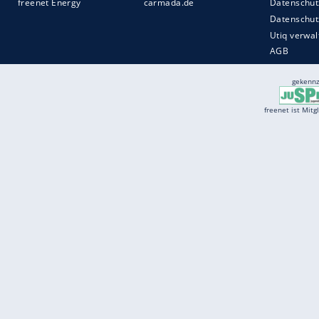
Services
Börse
Jobbörse
Spritpreis aktuell
Wetter
Ferientermine
Partnersuche
Online Angebote