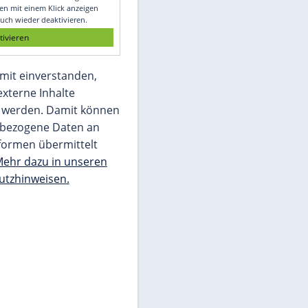
Glomex GmbH
Wir benötigen Ihre Zustimmung, um den
von unserer Redaktion eingebundenen
Inhalt von Glomex GmbH anzuzeigen. Sie
können diesen mit einem Klick anzeigen
lassen und auch wieder deaktivieren.
jetzt aktivieren
Ich bin damit einverstanden,
dass mir externe Inhalte
angezeigt werden. Damit können
personenbezogene Daten an
Drittplattformen übermittelt
werden.
Mehr dazu in unseren
Datenschutzhinweisen.