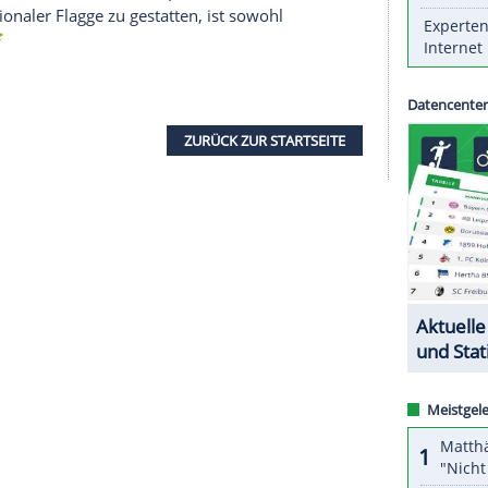
an den Spielen ermöglicht hat. "Ukrainische
pischen Spielen teilnehmen. Wir werden nicht an
den an keinen anderen offiziellen paralympischen
ortminister Matwiy Bidny in Sozialen Medien an.
biha rief andere Länder zudem dazu auf, der
thleten werden unter eigener Flagge bei den
Bidny zuvor schon auf Schärfste verurteilt. "Die
alympics, Mördern und ihren Komplizen die
unter nationaler Flagge zu gestatten, ist sowohl
eb Bidny.
ZURÜCK ZUR STARTS