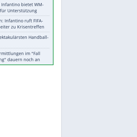
Aktuelle Ergebnisse, Tabellen
und Statistiken
Meistgelesen
Matthäus über Infantino:
"Nicht mehr mein Fußball"
Times: Infantino bietet WM-
Finale für Unterstützung