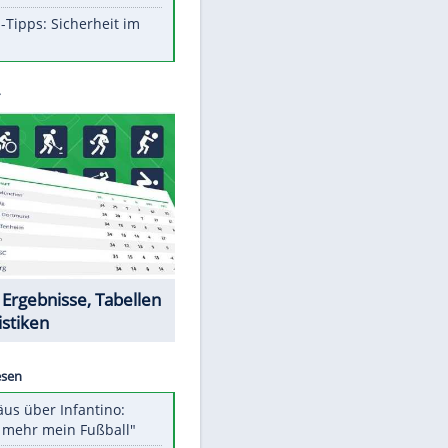
Aufruhr!
Was bei der Vogelfütterung
wirklich sinnvoll ist
Die schlimmsten Bad Boys der
Sportwelt
Im Zeitraffer: Die Entwicklung
des Lenkrades
So sollte man Ohren auf keinen
Fall reinigen
Experten-Tipps: Sicherheit im
Internet
Datencenter
EITE