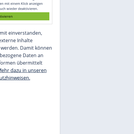
Glomex GmbH
Wir benötigen Ihre Zustimmung, um den
von unserer Redaktion eingebundenen
Inhalt von Glomex GmbH anzuzeigen. Sie
können diesen mit einem Klick anzeigen
lassen und auch wieder deaktivieren.
jetzt aktivieren
Ich bin damit einverstanden,
dass mir externe Inhalte
angezeigt werden. Damit können
personenbezogene Daten an
Drittplattformen übermittelt
werden.
Mehr dazu in unseren
Datenschutzhinweisen.