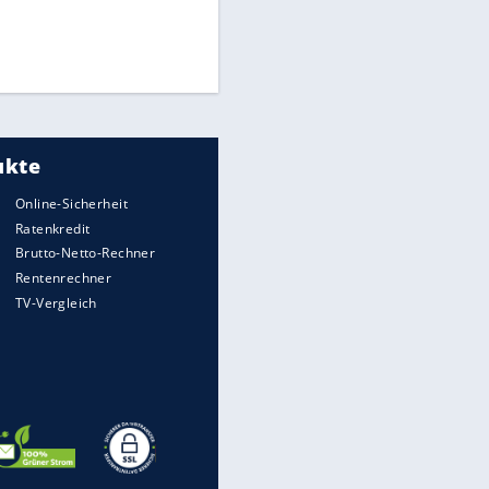
Medien: Infantino ruft FIFA-
Mitarbeiter zu Krisentreffen
Die spektakulärsten Handball-
Bilder
DFB: Ermittlungen im "Fall
Freigang" dauern noch an