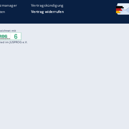
Entertainment
F
Cartoons
Spiele
D
Einbürgerungstest
Videos
f
Führerscheintest
Wissens-Quiz
f
Promi-Quiz
Witze
f
K
freenet