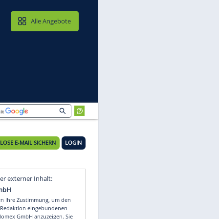
MAIL & CLOUD
Alle Angebote
KOSTENLOSE E-MAIL SICHERN
LOGIN
Video
Empfohlener externer Inhalt: