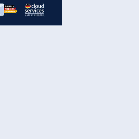
inanzen & Produkte
iscounter-Angebote
Online-Sicherheit
reenet Cloud
Ratenkredit
reenet Mail
Brutto-Netto-Rechner
reenet Webhosting
Rentenrechner
fz-Versicherung
TV-Vergleich