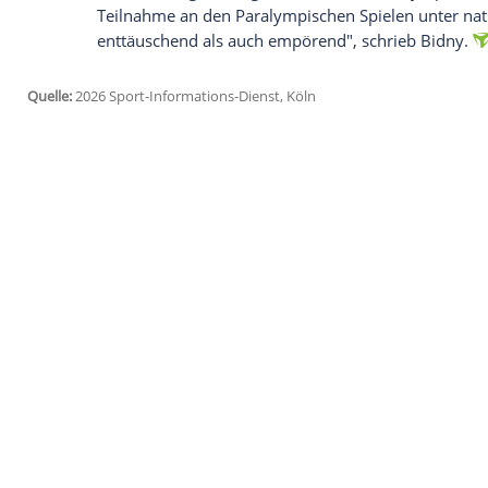
aus Russland und Belarus die Teilnahme 
Amtsträger werden nicht an den Paralym
der Eröffnungsfeier teilnehmen. Wir wer
Veranstaltungen mitwirken", kündigte Sp
Der ukrainische Außenminister Andrij Sy
Eröffnungsfeier fernzubleiben.
Sechs russische und vier belarussische A
Paralympics starten. Die Zulassung hatte 
Entscheidung der Organisatoren der Par
Teilnahme an den Paralympischen Spielen 
enttäuschend als auch empörend", schri
Quelle:
2026 Sport-Informations-Dienst, Köln