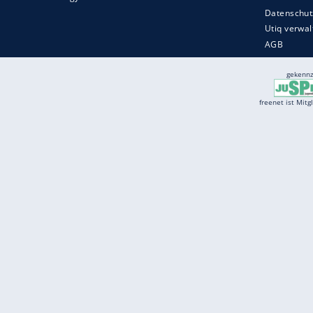
Services
Börse
Jobbörse
Spritpreis aktuell
Wetter
Ferientermine
Partnersuche
Online Angebote