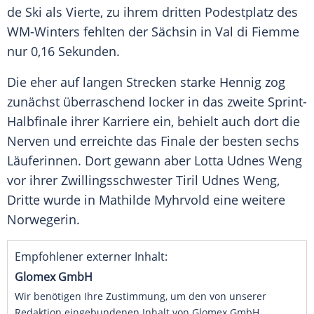
de
Ski
als Vierte, zu ihrem dritten
Podestplatz
des
WM-Winters
fehlten
der
Sächsin
in Val di Fiemme
nur 0,16 Sekunden.
Die eher auf langen Strecken
starke
Hennig zog
zunächst
überraschend
locker in das zweite Sprint-
Halbfinale ihrer Karriere ein, behielt auch dort die
Nerven und
erreichte
das
Finale
der
besten
sechs
Läuferinnen. Dort gewann aber Lotta Udnes Weng
vor ihrer
Zwillingsschwester
Tiril Udnes Weng,
Dritte wurde in Mathilde Myhrvold eine weitere
Norwegerin.
Empfohlener externer Inhalt:
Glomex GmbH
Wir benötigen Ihre Zustimmung, um den von unserer
Redaktion eingebundenen Inhalt von Glomex GmbH