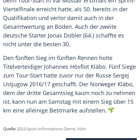
beim Tour-Start in
Val Müstair
erstmals ein Sprint-
Viertelfinale
erreicht
hatte, als 50. bereits in der
Qualifikation
und
verlor
damit auch in der
Gesamtwertung an Boden. Auch der zweite
deutsche Starter Jonas Dobler (64.)
schaffte
es
nicht unter die
besten
30.
Den fünften Sieg im fünften Rennen holte
Titelverteidiger
Johannes Hösflot Kläbo. Fünf Siege
zum Tour-Start hatte zuvor nur der Russe Sergej
Ustjugow 2016/17
geschafft
. Der Norweger Kläbo,
dem der dritte Gesamtsieg kaum noch zu nehmen
ist, kann nun am
Samstag
mit einem Sieg über 15
km eine alleinige
Bestmarke
aufstellen.
Quelle:
2023 Sport-Informations-Dienst, Köln