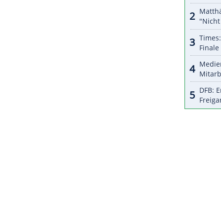
halte angezeigt werden. Damit können personenbezogene
r dazu in unseren Datenschutzhinweisen.
zurückkehren zu können", sagte
Hendry
, "ich habe
Es fühlt sich nur gut an, zurückzukommen."
ZURÜCK ZUR STARTS