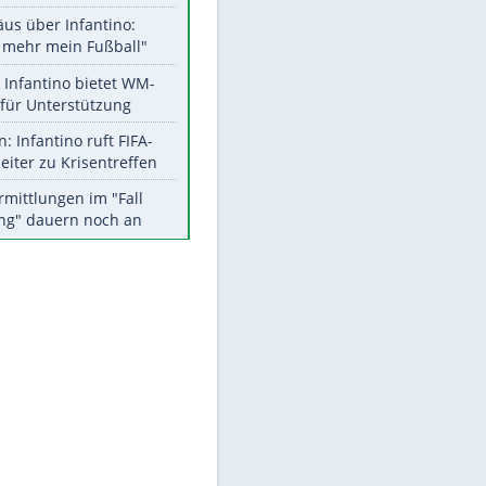
Aktuelle Ergebnisse, Tabellen
und Statistiken
Meistgelesen
EITE
"Infanti-No Go":
Pressestimmen zum Verbleib
des FIFA-Chefs
Matthäus über Infantino:
"Nicht mehr mein Fußball"