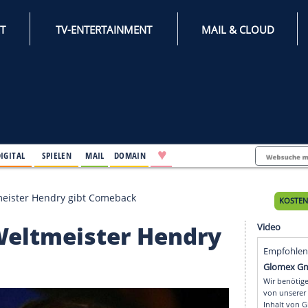
INTERNET
TV-ENTERTAINMENT
♥
IFESTYLE
DIGITAL
SPIELEN
MAIL
DOMAIN
ooker-Weltmeister Hendry gibt Comeback
ker-Weltmeister Hend