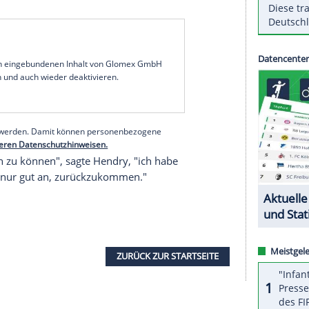
 der im Mai 2012 seinen Rücktritt erklärt hatte,
Wildcard
für die kommenden beiden Saisons.
uropean Masters vom 21. bis 27. September im
schon viermal gewonnen hat.
 2012 im englischen Sheffield hatte
Stephen
 und damit eine großartige Karriere zunächst
r sich siebenmal die WM-Krone gesichert, in der
unerreicht. Dies waren auch seine 36
länder Ronnie O'Sullivan bei dessen WM-Triumph
serer Redaktion eingebundenen Inhalt von Glomex GmbH
nzeigen lassen und auch wieder deaktivieren.