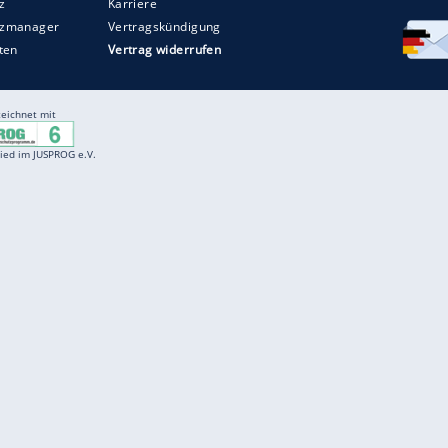
Entertainment
F
Cartoons
Spiele
D
Einbürgerungstest
Videos
f
Führerscheintest
Wissens-Quiz
f
Promi-Quiz
Witze
f
K
freenet