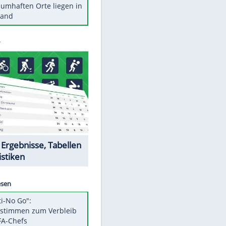
Stars heute
Diese Autos haben uns verlassen
Reese entschuldigt sich bei Fans:
"Tut mir aufrichtig leid"
Mit diesen Tricks wird der Grill
ruckzuck sauber
So nutzt man alte Smartphones
sinnvoll
Diese traumhaften Orte liegen in
Deutschland
Datencenter