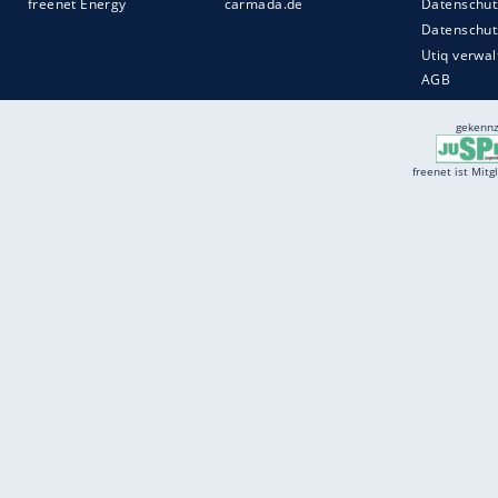
Services
Börse
Jobbörse
Spritpreis aktuell
Wetter
Ferientermine
Partnersuche
Online Angebote