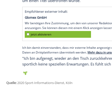
London
(SID) - Der 51 Jahre alte Schotte,
erhält von der World
Snooker
Tour eine
Seinen ersten Auftritt wird
Hendry
beim E
englischen
Milton Keynes
haben, das er 
Nach seinem Viertelfinal-Aus bei der WM
Hendry
seinen Queue in die Ecke gestellt
beendet. Zwischen 1990 und 1999 hatte e
modernen Ära des Snookersports ist das 
Turniersiege, ehe er im August vom Eng
um einen Titel übertroffen wurde.
Empfohlener externer Inhalt:
Glomex GmbH
Wir benötigen Ihre Zustimmung, um den von un
anzuzeigen. Sie können diesen mit einem Klick a
jetzt aktivieren