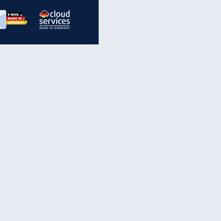
inanzen & Produkte
iscounter-Angebote
Online-Sicherheit
reenet Cloud
Ratenkredit
reenet Mail
Brutto-Netto-Rechner
reenet Webhosting
Rentenrechner
fz-Versicherung
TV-Vergleich