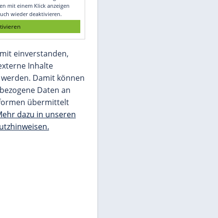
Glomex GmbH
Wir benötigen Ihre Zustimmung, um den
von unserer Redaktion eingebundenen
Inhalt von Glomex GmbH anzuzeigen. Sie
können diesen mit einem Klick anzeigen
lassen und auch wieder deaktivieren.
jetzt aktivieren
Ich bin damit einverstanden,
dass mir externe Inhalte
angezeigt werden. Damit können
personenbezogene Daten an
Drittplattformen übermittelt
werden.
Mehr dazu in unseren
Datenschutzhinweisen.