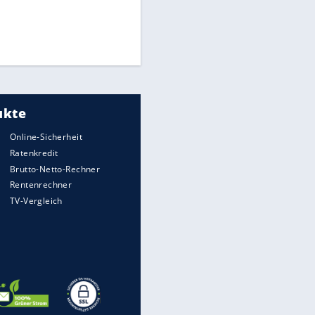
Times: Infantino bietet WM-
Finale für Unterstützung
Medien: Infantino ruft FIFA-
Mitarbeiter zu Krisentreffen
DFB: Ermittlungen im "Fall
Freigang" dauern noch an