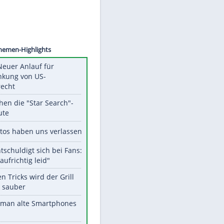
©
SID
Unsere Themen-Highlights
Trump: Neuer Anlauf für
Beschränkung von US-
Geburtsrecht
Das machen die "Star Search"-