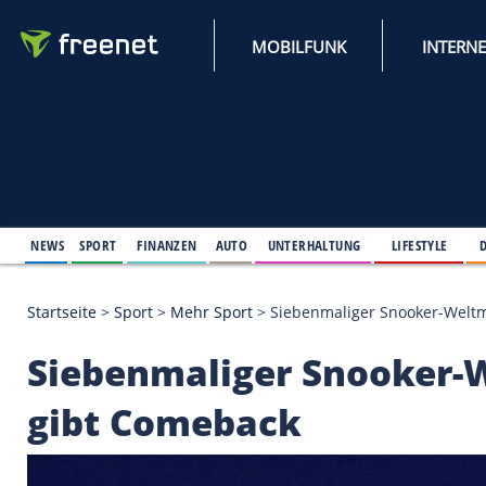
MOBILFUNK
NEWS
SPORT
FINANZEN
AUTO
UNTERHALTUNG
L
Startseite
>
Sport
>
Mehr Sport
>
Siebenmaliger Sn
Siebenmaliger Snoo