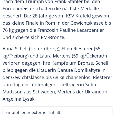
nach dem Triumph von
Frank Stäbler
bei den
Europameisterschaften
die nächste Medaille
beschert. Die 28-Jährige vom KSV
Krefeld
gewann
das kleine Finale in
Rom
in der Gewichtsklasse bis
76 kg gegen die Französin
Pauline Lecarpentier
und sicherte sich EM-Bronze.
Anna Schell
(
Unterföhring
),
Ellen Riesterer
(55
kg/Freiburg) und
Laura Mertens
(59 kg/Ückerath)
verloren dagegen ihre Kämpfe um Bronze.
Schell
blieb gegen die Litauerin
Danute Domikaityte
in
der Gewichtsklasse bis 68 kg chancenlos.
Riesterer
unterlag der fünfmaligen Titelträgerin
Sofia
Mattsson
aus Schweden,
Mertens
der Ukrainerin
Angelina Lysak
.
Empfohlener externer Inhalt: