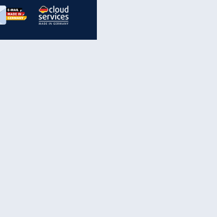
inanzen & Produkte
iscounter-Angebote
Online-Sicherheit
reenet Cloud
Ratenkredit
reenet Mail
Brutto-Netto-Rechner
reenet Webhosting
Rentenrechner
fz-Versicherung
TV-Vergleich