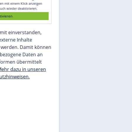
Glomex GmbH
Wir benötigen Ihre Zustimmung, um den
von unserer Redaktion eingebundenen
Inhalt von Glomex GmbH anzuzeigen. Sie
können diesen mit einem Klick anzeigen
lassen und auch wieder deaktivieren.
jetzt aktivieren
Ich bin damit einverstanden,
dass mir externe Inhalte
angezeigt werden. Damit können
personenbezogene Daten an
Drittplattformen übermittelt
werden.
Mehr dazu in unseren
Datenschutzhinweisen.