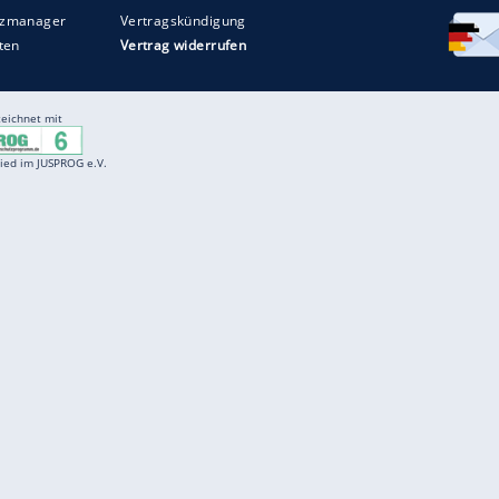
Entertainment
F
Cartoons
Spiele
D
Einbürgerungstest
Videos
f
Führerscheintest
Wissens-Quiz
f
Promi-Quiz
Witze
f
K
freenet