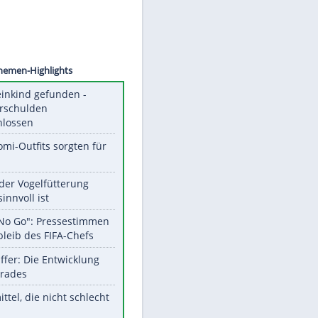
©
SID
Unsere Themen-Highlights
Totes Kleinkind gefunden -
Fremdverschulden
ausgeschlossen
Diese Promi-Outfits sorgten für