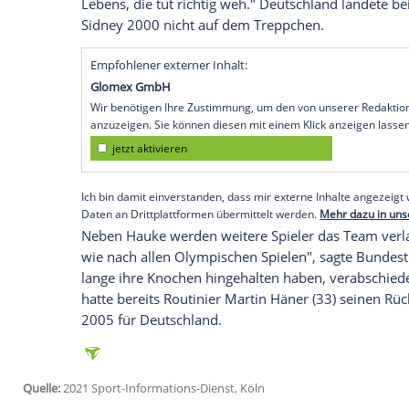
Tokio (SID) -
Kapitän
Tobias Hauke
(33) h
dem verlorenen
Bronzespiel
gegen
Indie
Hauke
am Donnerstag in
Tokio
. Ganz auf
nicht mehr für die deutsche
Nationalman
sich noch "die Möglichkeit, in der Halle f
Hauke
spielt seit 16 Jahren für
Deutschla
gewann der Spieler vom
Harvestehuder 
in Rio die
Bronzemedaille
. 2013 wurde
H
Die
Niederlage
gegen
Indien
am Donnersta
Lebens, die tut richtig weh."
Deutschland
Sidney
2000 nicht auf dem
Treppchen
.
Empfohlener externer Inhalt:
Glomex GmbH
Wir benötigen Ihre Zustimmung, um den von un
anzuzeigen. Sie können diesen mit einem Klick a