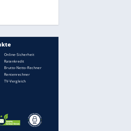
Medien: Infantino ruft FIFA-
Mitarbeiter zu Krisentreffen
DFB: Ermittlungen im "Fall
Freigang" dauern noch an
Die spektakulärsten Handball-
Bilder