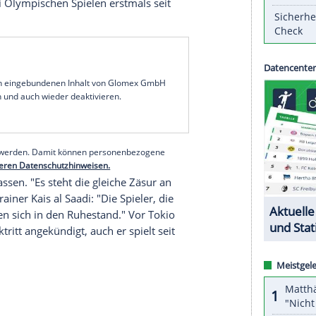
at seine Länderspiel-Karriere im
Feldhockey
nach
n
(4:5) beendet. "Für mich war es das jetzt", sagte
hören werde er nicht, allerdings "auf jeden Fall
nschaft
auf dem Feld spielen". Vielleicht ergebe
ür
Deutschland
zu spielen".
nds
Hockey-Männer. Mit der
Nationalmannschaft
THC
2008 und 2012
Olympiagold
und holte 2016
auke
zudem als Welthockeyspieler ausgezeichnet.
g bezeichnete er als "die härteste meines
landete bei
Olympischen Spielen
erstmals seit
serer Redaktion eingebundenen Inhalt von Glomex GmbH
nzeigen lassen und auch wieder deaktivieren.