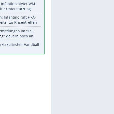
Aktuelle Ergebnisse, Tabellen
und Statistiken
Meistgelesen
Matthäus über Infantino:
"Nicht mehr mein Fußball"
Times: Infantino bietet WM-
EITE
Finale für Unterstützung