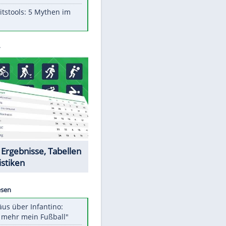
Aufruhr!
Was bei der Vogelfütterung
wirklich sinnvoll ist
"Infanti-No Go": Pressestimmen
zum Verbleib des FIFA-Chefs
Im Zeitraffer: Die Entwicklung
des Lenkrades
Lebensmittel, die nicht schlecht
werden
Sicherheitstools: 5 Mythen im
Check
Datencenter