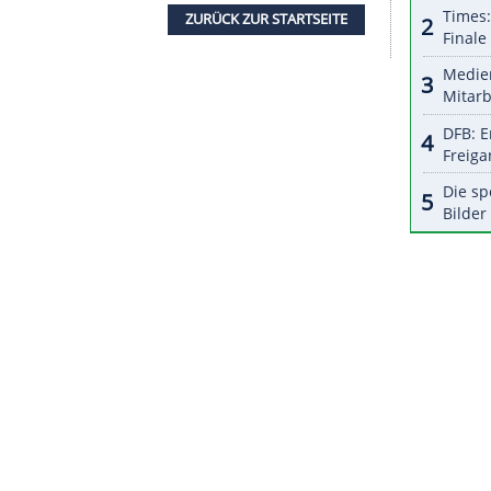
halte angezeigt werden. Damit können personenbezogene
r dazu in unseren Datenschutzhinweisen.
Team verlassen. "Es steht die gleiche
Zäsur
an
gte
Bundestrainer
Kais al Saadi: "Die Spieler, die
erabschieden sich in den
Ruhestand
." Vor
Tokio
 seinen
Rücktritt
angekündigt, auch er spielt seit
ZURÜCK ZUR STARTS