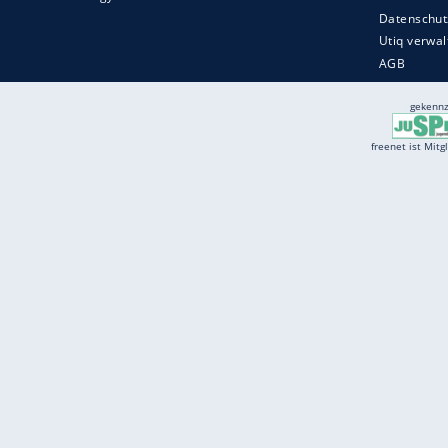
Services
Börse
Jobbörse
Spritpreis aktuell
Wetter
Ferientermine
Partnersuche
Online Angebote