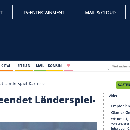
INTERNET
TV-ENTERTAINMENT
♥
IFESTYLE
DIGITAL
SPIELEN
MAIL
DOMAIN
uke beendet Länderspiel-Karriere
ke beendet Länderspie