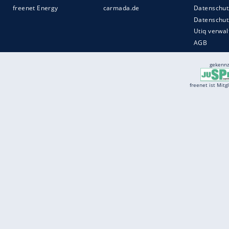
Services
Börse
Jobbörse
Spritpreis aktuell
Wetter
Ferientermine
Partnersuche
Online Angebote