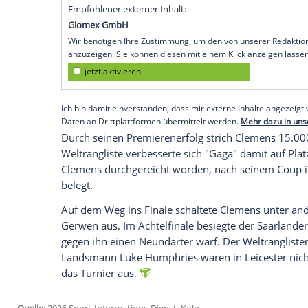
Players-Championship-Turnierserie in Lei
Endspiel seit drei Jahren setzte sich der
Briten Luke Woodhouse durch und beende
Niederlagen.
Clemens checkte mit 170 Punkten das hö
seine Arme nach oben, dann umarmte er 
Max Hopp, Ricardo Pietreczko, Martin Sch
Deutsche, der ein Turnier der PDC gewin
Empfohlener externer Inhalt:
Glomex GmbH
Wir benötigen Ihre Zustimmung, um den von un
anzuzeigen. Sie können diesen mit einem Klick a
jetzt aktivieren