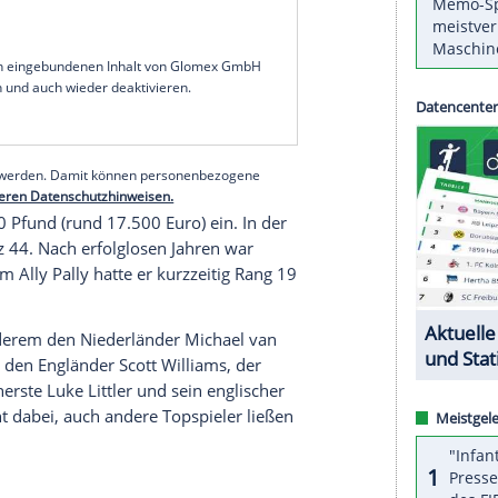
cester nicht zu schlagen, in seinem ersten
 42-Jährige aus Saarwellingen mit 8:6 gegen den
te damit seinen Finalfluch von sechs
chste Finish zum Matchgewinn. Ungläubig riss er
seinen geschlagenen Gegner und lachte. Nach
indler und Niko Springer ist Clemens der fünfte
nt.
serer Redaktion eingebundenen Inhalt von Glomex GmbH
nzeigen lassen und auch wieder deaktivieren.