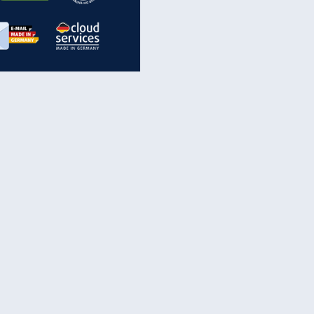
inanzen & Produkte
iscounter-Angebote
Online-Sicherheit
reenet Cloud
Ratenkredit
reenet Mail
Brutto-Netto-Rechner
reenet Webhosting
Rentenrechner
fz-Versicherung
TV-Vergleich