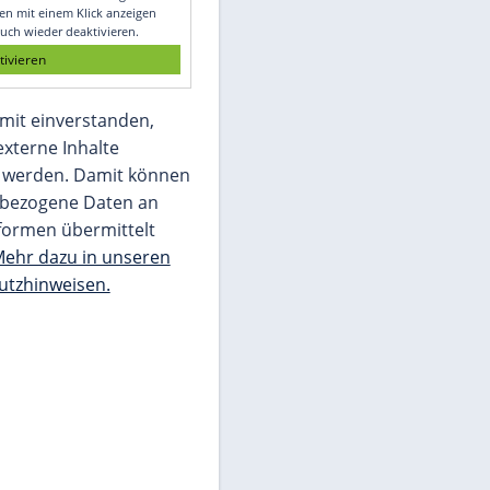
Glomex GmbH
Wir benötigen Ihre Zustimmung, um den
von unserer Redaktion eingebundenen
Inhalt von Glomex GmbH anzuzeigen. Sie
können diesen mit einem Klick anzeigen
lassen und auch wieder deaktivieren.
jetzt aktivieren
Ich bin damit einverstanden,
dass mir externe Inhalte
angezeigt werden. Damit können
personenbezogene Daten an
Drittplattformen übermittelt
werden.
Mehr dazu in unseren
Datenschutzhinweisen.