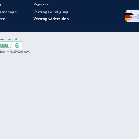
Entertainment
F
Cartoons
Spiele
D
Einbürgerungstest
Videos
f
Führerscheintest
Wissens-Quiz
f
Promi-Quiz
Witze
f
K
freenet