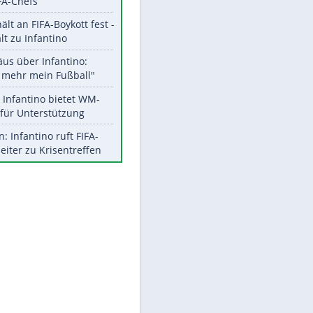
Aktuelle Ergebnisse, Tabellen
und Statistiken
Meistgelesen
"Infanti-No Go":
Pressestimmen zum Verbleib
des FIFA-Chefs
UEFA hält an FIFA-Boykott fest -
EITE
CAF hält zu Infantino