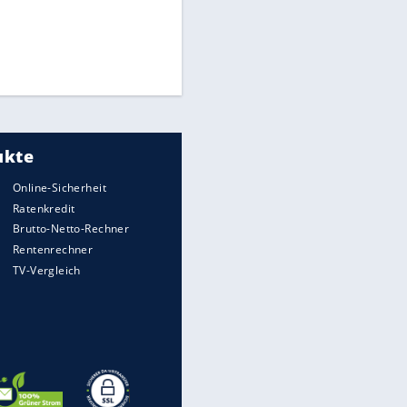
Matthäus über Infantino:
"Nicht mehr mein Fußball"
Times: Infantino bietet WM-
Finale für Unterstützung
Medien: Infantino ruft FIFA-
Mitarbeiter zu Krisentreffen