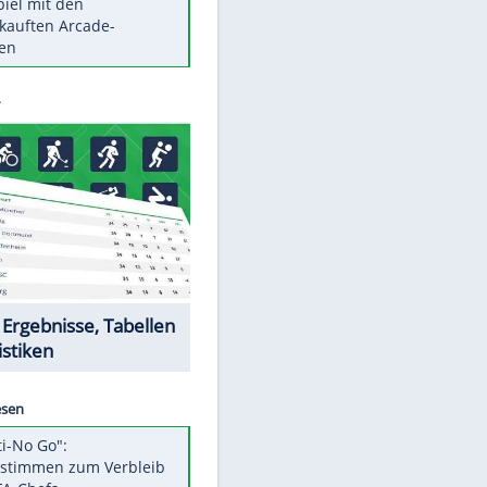
Die größten Mythen über
Medikamente
Auftakt-Misere gestoppt: Berlin
gewinnt in Bochum
Vorsicht: Diese 17 Dinge hassen
Katzen
Illegales Asphalt-Kartell muss
Mio-Strafe zahlen
Memo-Spiel mit den
meistverkauften Arcade-
Maschinen
Datencenter