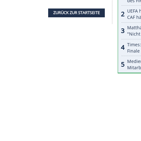
halte angezeigt werden. Damit können personenbezogene
r dazu in unseren Datenschutzhinweisen.
mens 15.000 Pfund (rund 17.500 Euro) ein. In der
mit auf Platz 44. Nach erfolglosen Jahren war
em Coup im Ally Pally hatte er kurzzeitig Rang 19
ns unter anderem den Niederländer Michael van
 Saarländer den Engländer Scott Williams, der
tranglistenerste Luke Littler und sein englischer
ster nicht dabei, auch andere Topspieler ließen
ZURÜCK ZUR STARTS