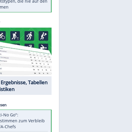
Diese TV-Legenden sind bis
heute unvergessen
Woran man Menschen mit
niedrigem EQ erkennt
Torlos gegen Kaiserslautern:
Stotterstart von Wolfsburg
Ist ein Vulkanausbruch in
Deutschland möglich?
5 VW-Prototypen, die nie auf den
Markt kamen
Datencenter