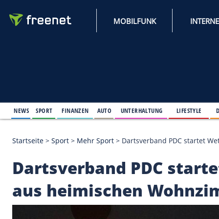
MOBILFUNK
NEWS
SPORT
FINANZEN
AUTO
UNTERHALTUNG
L
Startseite
>
Sport
>
Mehr Sport
>
Dartsverband PDC
Dartsverband PDC s