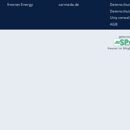
Services
Börse
Jobbörse
Spritpreis aktuell
Wetter
Ferientermine
Partnersuche
Online Angebote