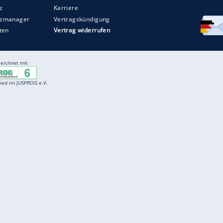
Entertainment
F
Cartoons
Spiele
D
Einbürgerungstest
Videos
f
Führerscheintest
Wissens-Quiz
f
Promi-Quiz
Witze
f
K
freenet