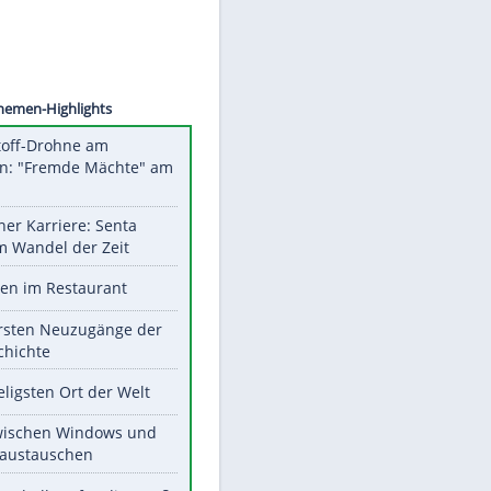
©
SID
Unsere Themen-Highlights
Sprengstoff-Drohne am
Flughafen: "Fremde Mächte" am
Werk?
Bilder einer Karriere: Senta