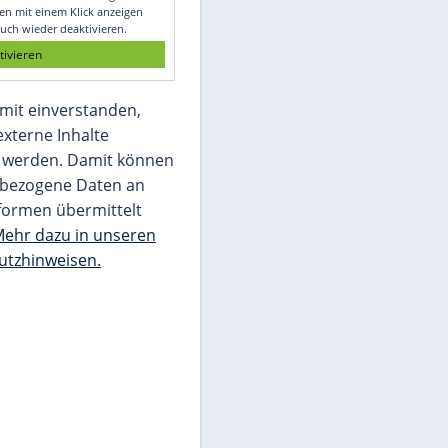
Glomex GmbH
Wir benötigen Ihre Zustimmung, um den
von unserer Redaktion eingebundenen
Inhalt von Glomex GmbH anzuzeigen. Sie
können diesen mit einem Klick anzeigen
lassen und auch wieder deaktivieren.
jetzt aktivieren
Ich bin damit einverstanden,
dass mir externe Inhalte
angezeigt werden. Damit können
personenbezogene Daten an
Drittplattformen übermittelt
werden.
Mehr dazu in unseren
Datenschutzhinweisen.