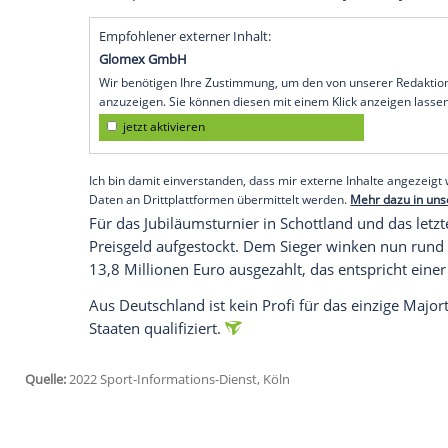
angefangen", sagte der 46-Jährige: "Ich h
(Bernhard) Langer, (Ernie) Els und (Tom) 
wie man es macht. Dies ist mein sechste
Besonderes."
Woods startet ab
Donnerstag
(15.59 Uhr 
der Welt. Zu den
Favoriten
zählt der dre
sein sensationelles
Comeback
nach sein
nicht mehr, zu denen gehört neben dem We
dem Spanier Jon Rahm vor allem Rory Mc
Empfohlener externer Inhalt:
Glomex GmbH
Wir benötigen Ihre Zustimmung, um den von un
anzuzeigen. Sie können diesen mit einem Klick a
jetzt aktivieren