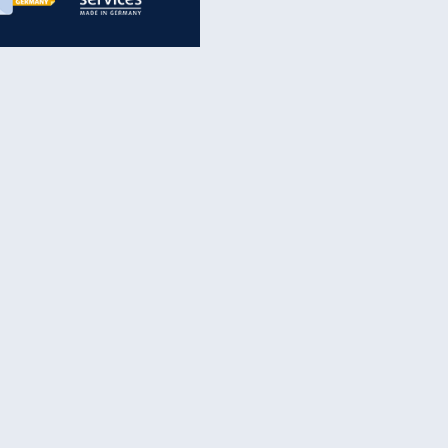
inanzen & Produkte
iscounter-Angebote
Online-Sicherheit
reenet Cloud
Ratenkredit
reenet Mail
Brutto-Netto-Rechner
reenet Webhosting
Rentenrechner
fz-Versicherung
TV-Vergleich