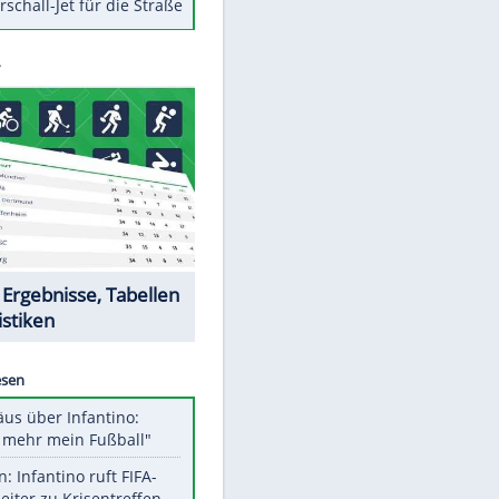
Berger im Wandel der Zeit
Todsünden im Restaurant
Die teuersten Neuzugänge der
BVB-Geschichte
Die gruseligsten Ort der Welt
Daten zwischen Windows und
Android austauschen
Ein Hyperschall-Jet für die Straße
Datencenter