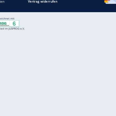
Entertainment
F
Cartoons
Spiele
D
Einbürgerungstest
Videos
f
Führerscheintest
Wissens-Quiz
f
Promi-Quiz
Witze
f
K
freenet
Kundenservice
Gender-Hinweis