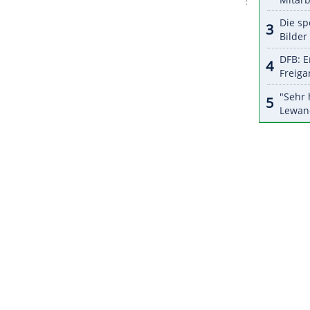
halte angezeigt werden. Damit können personenbezogene
r dazu in unseren Datenschutzhinweisen.
nd das letzte
Major
des Jahres wurde extra das
n nun rund 2,5
Millionen
Euro
, insgesamt werden
pricht einer
Steigerung
um 22 Prozent.
nzige Majorturnier außerhalb der Vereinigten
ZURÜCK ZUR STARTS