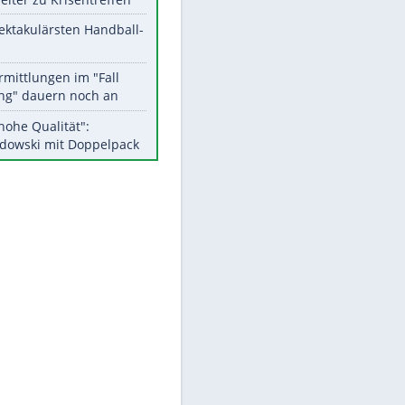
Aktuelle Ergebnisse, Tabellen
und Statistiken
Meistgelesen
Matthäus über Infantino:
"Nicht mehr mein Fußball"
EITE
Medien: Infantino ruft FIFA-
Mitarbeiter zu Krisentreffen
Die spektakulärsten Handball-
Bilder