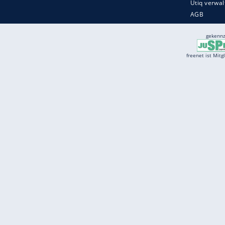
Services
Börse
Jobbörse
Spritpreis aktuell
Wetter
Ferientermine
Partnersuche
Online Angebote
freenet Mobilfunk
freenet Video