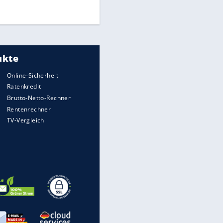
DFB: Ermittlungen im "Fall
Freigang" dauern noch an
"Sehr hohe Qualität":
Lewandowski mit Doppelpack