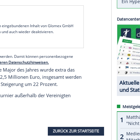
abe hier mein erstes Spiel gemacht. Ich habe mit
Watson gespielt, und sie alle haben mir gezeigt,
s
Turnier
hier, und es ist immer etwas ganz
MESZ/Sky) beim traditionsreichsten
Golfturnier
imalige
Champion
, der beim
US
Masters im
April
em schweren
Autounfall
gefeiert hatte, allerdings
ltranglistenersten Scottie Scheffler (
USA
) und
Ilroy aus Nordirland.
serer Redaktion eingebundenen Inhalt von Glomex GmbH
nzeigen lassen und auch wieder deaktivieren.