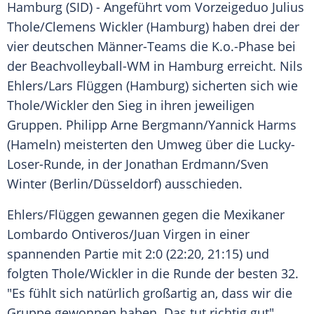
Hamburg
(SID) - Angeführt vom
Vorzeigeduo
Julius
Thole
/
Clemens Wickler
(
Hamburg
) haben drei der
vier deutschen Männer-Teams die K.o.-Phase bei
der Beachvolleyball-WM in
Hamburg
erreicht.
Nils
Ehlers
/
Lars Flüggen
(
Hamburg
) sicherten sich wie
Thole
/
Wickler
den Sieg in ihren jeweiligen
Gruppen.
Philipp Arne Bergmann
/
Yannick Harms
(
Hameln
) meisterten den Umweg über die Lucky-
Loser-Runde, in der
Jonathan Erdmann
/
Sven
Winter
(Berlin/Düsseldorf) ausschieden.
Ehlers
/
Flüggen
gewannen gegen die Mexikaner
Lombardo Ontiveros/
Juan Virgen
in einer
spannenden Partie mit 2:0 (22:20, 21:15) und
folgten
Thole
/
Wickler
in die Runde der besten 32.
"Es fühlt sich natürlich großartig an, dass wir die
Gruppe gewonnen haben. Das tut richtig gut",