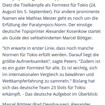
Dietz
die
Titelkämpfe
als
Formtest
für
Tokio
(24.
August bis 5. September). Für andere prominente
Namen wie
Mathias Mester
geht es noch um die
Erfüllung der Paralympics-Norm. Der einstige
deutsche Topsprinter
Alexander Kosenkow
startet
als Guide des sehbehinderten
Marcel Böttger
.
"Ich erwarte in erster Linie, dass noch manche
Normen für
Tokio
erfüllt werden. Darauf liegt die
größte Aufmerksamkeit", sagte
Peters
: "Zudem ist
es ein guter
Formtest
für alle. Es ist wichtig, sich
im internationalen Vergleich zu bewähren und
Wettkampferfahrung zu sammeln." Bislang hat
sich das deutsche Team 23 Slots für
Tokio
erkämpft. - Das deutsche Aufgebot im Überblick:
Marcel Böttger
(Bad Oeynhausen),
Alexander