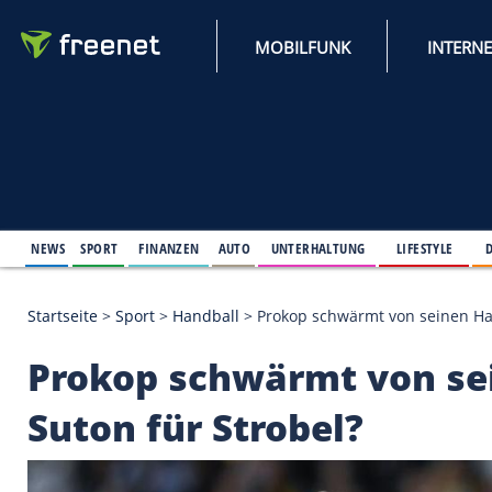
MOBILFUNK
NEWS
SPORT
FINANZEN
AUTO
UNTERHALTUNG
L
Startseite
>
Sport
>
Handball
>
Prokop schwärmt von
Prokop schwärmt vo