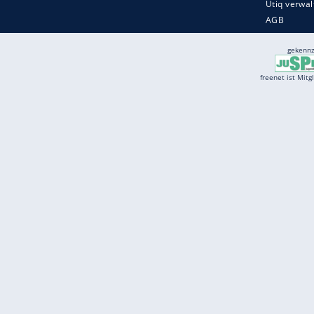
Services
Börse
Jobbörse
Spritpreis aktuell
Wetter
Ferientermine
Partnersuche
Online Angebote
freenet Mobilfunk
freenet Video