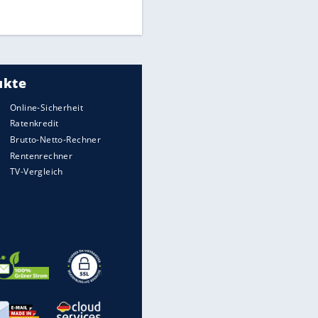
DFB: Ermittlungen im "Fall
Freigang" dauern noch an
"Sehr hohe Qualität":
Lewandowski mit Doppelpack
EITE