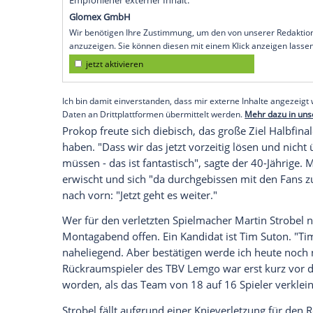
Köln
(SID) - Noch lange nach dem 22:21 
Bundestrainer vom Auftritt seines Teams.
Zeit, die wir im Berufsleben erleben dürf
In diesem Job sei es manchmal richtig sc
schön, dass wir gerade auf der Sonnense
vor dem letzten Spieltag auf Platz eins 
gegen den im Kampf ums Halbfinale cha
Mittwoch (20.30 Uhr/
ARD
) um den Grup
Empfohlener externer Inhalt:
Glomex GmbH
Wir benötigen Ihre Zustimmung, um den von un
anzuzeigen. Sie können diesen mit einem Klick a
jetzt aktivieren