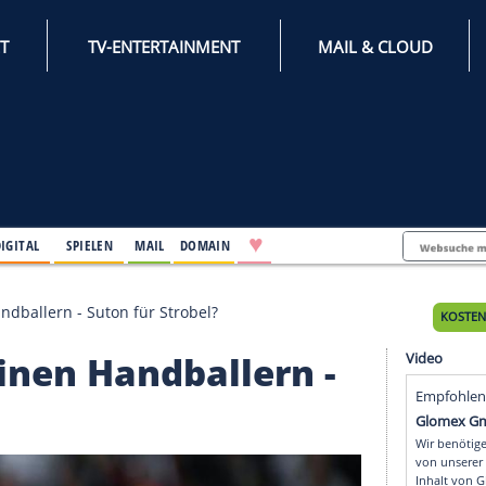
INTERNET
TV-ENTERTAINMENT
♥
IFESTYLE
DIGITAL
SPIELEN
MAIL
DOMAIN
 seinen Handballern - Suton für Strobel?
n seinen Handballern 