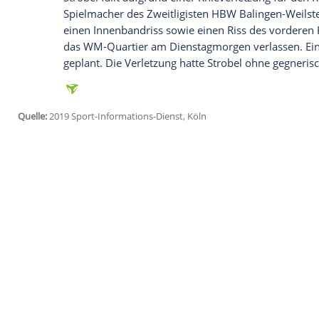
Ich bin damit einverstanden, dass mir externe In
Daten an Drittplattformen übermittelt werden.
Meh
Prokop
freute sich diebisch, das große Zi
haben. "Dass wir das jetzt vorzeitig lö
müssen - das ist fantastisch", sagte der
erwischt und sich "da durchgebissen mi
nach vorn: "Jetzt geht es weiter."
Wer für den verletzten Spielmacher
Marti
Montagabend offen. Ein Kandidat ist
Tim
naheliegend. Aber bestätigen werde ich h
Rückraumspieler des TBV Lemgo war erst
worden, als das Team von 18 auf 16 Spie
Strobel
fällt aufgrund einer Knieverletzun
Spielmacher des Zweitligisten HBW Baling
einen Innenbandriss sowie einen Riss de
das WM-Quartier am Dienstagmorgen verl