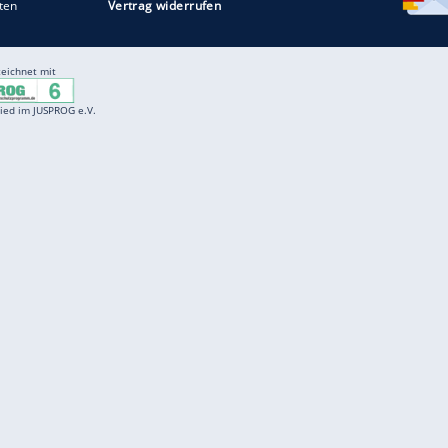
Entertainment
F
Cartoons
Spiele
D
Einbürgerungstest
Videos
f
Führerscheintest
Wissens-Quiz
f
Promi-Quiz
Witze
f
K
freenet
Kundenservice
Gender-Hinweis