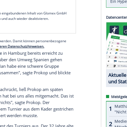
(11:11) gegen
Kroatien
schwärmte der
 "Natürlich ist das im Moment für uns die geilste
en", sagte
Prokop
.
hwierig und "manchmal richtig toll. Und das ist
ite stehen." Mit 7:1 Punkten liegt das DHB-Team
der Hauptrundengruppe 1. Im abschließenden Spiel
ncenlosen Europameister
Spanien
geht es am
pensieg.
serer Redaktion eingebundenen Inhalt von Glomex GmbH
nzeigen lassen und auch wieder deaktivieren.