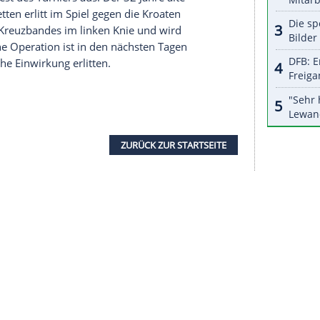
halte angezeigt werden. Damit können personenbezogene
r dazu in unseren Datenschutzhinweisen.
el Halbfinale in Hamburg bereits erreicht zu
sen und nicht über den Umweg
Spanien
gehen
 40-Jährige. Man habe eine schwere Gruppe
t den Fans zusammen", sagte
Prokop
und blickte
n Strobel
nachrückt, ließ
Prokop
am späten
 Suton
. "
Tim
hat bei uns alles mitgemacht. Das ist
eute noch nichts", sagte
Prokop
. Der
 kurz vor dem Turnier aus dem Kader gestrichen
ler verkleinert werden musste.
g für den Rest des Turniers aus. Der 32 Jahre alte
en-Weilstetten erlitt im Spiel gegen die Kroaten
s vorderen Kreuzbandes im linken Knie und wird
assen. Eine Operation ist in den nächsten Tagen