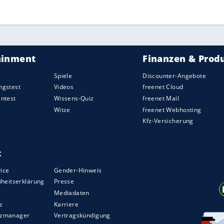
 gegnerische Einwirkung erlitten.
ZURÜCK ZUR STARTS