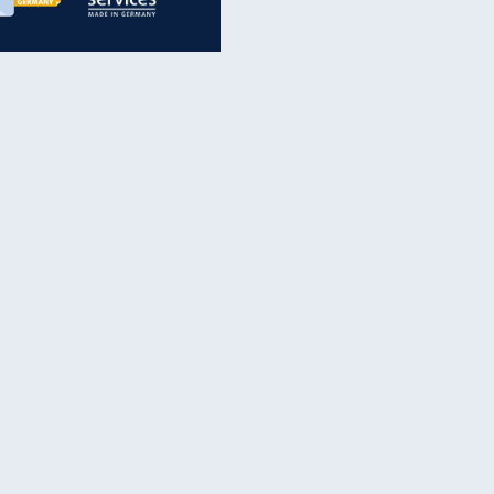
inanzen & Produkte
iscounter-Angebote
Online-Sicherheit
reenet Cloud
Ratenkredit
reenet Mail
Brutto-Netto-Rechner
reenet Webhosting
Rentenrechner
fz-Versicherung
TV-Vergleich