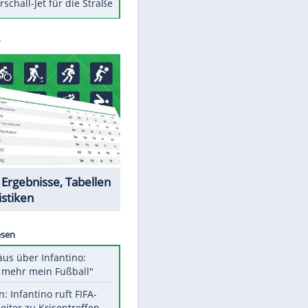
Berger im Wandel der Zeit
Todsünden im Restaurant
Die teuersten Neuzugänge der
BVB-Geschichte
Die gruseligsten Ort der Welt
Daten zwischen Windows und
Android austauschen
Ein Hyperschall-Jet für die Straße
Datencenter