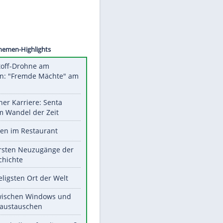
©
SID
Unsere Themen-Highlights
Sprengstoff-Drohne am
Flughafen: "Fremde Mächte" am
Werk?
Bilder einer Karriere: Senta