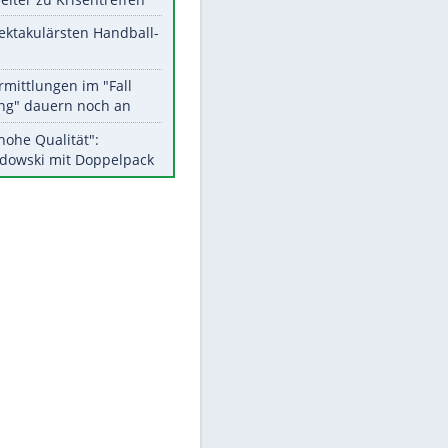
Aktuelle Ergebnisse, Tabellen
und Statistiken
Meistgelesen
Matthäus über Infantino:
"Nicht mehr mein Fußball"
Medien: Infantino ruft FIFA-
Mitarbeiter zu Krisentreffen
Die spektakulärsten Handball-
Bilder