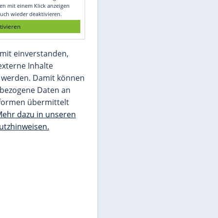
Glomex GmbH
Wir benötigen Ihre Zustimmung, um den
von unserer Redaktion eingebundenen
Inhalt von Glomex GmbH anzuzeigen. Sie
können diesen mit einem Klick anzeigen
lassen und auch wieder deaktivieren.
jetzt aktivieren
Ich bin damit einverstanden,
dass mir externe Inhalte
angezeigt werden. Damit können
personenbezogene Daten an
Drittplattformen übermittelt
werden.
Mehr dazu in unseren
Datenschutzhinweisen.