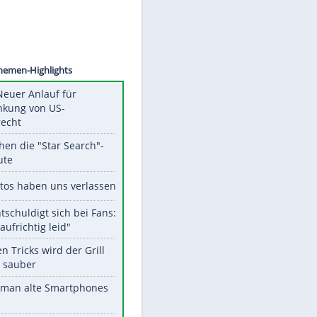
©
SID
Unsere Themen-Highlights
Trump: Neuer Anlauf für
Beschränkung von US-
Geburtsrecht
Das machen die "Star Search"-