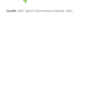
spielt seit 2016 für die HSG und erzielt
wechselt, war zunächst nicht bekannt.
"Es war und ist eine tolle Zeit hier, an d
auch der Geburt unserer Kinder immer z
norwegischer Vize-Weltmeister von 2019:
im Verein noch einmal international, mö
habe ich mich, auch weil ich mittlerweile
entschieden."
Quelle:
2021 Sport-Informations-Dienst, Köln