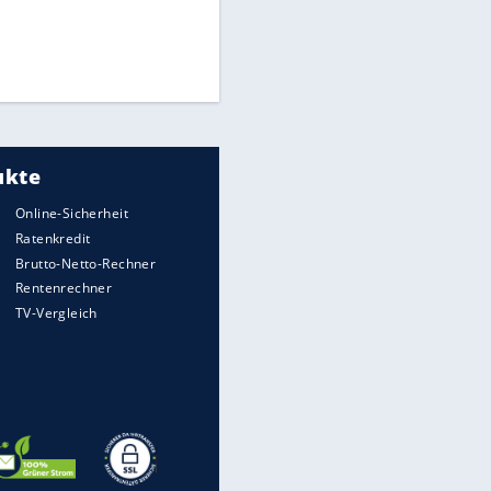
Times: Infantino bietet WM-
Finale für Unterstützung
Medien: Infantino ruft FIFA-
Mitarbeiter zu Krisentreffen
DFB: Ermittlungen im "Fall
Freigang" dauern noch an