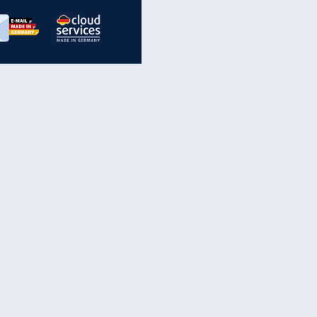
inanzen & Produkte
iscounter-Angebote
Online-Sicherheit
reenet Cloud
Ratenkredit
reenet Mail
Brutto-Netto-Rechner
reenet Webhosting
Rentenrechner
fz-Versicherung
TV-Vergleich