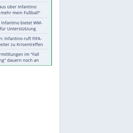
Aktuelle Ergebnisse, Tabellen
und Statistiken
Meistgelesen
"Infanti-No Go":
Pressestimmen zum Verbleib
des FIFA-Chefs
Matthäus über Infantino:
"Nicht mehr mein Fußball"