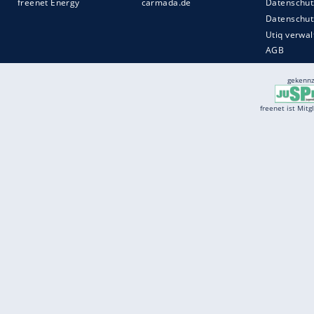
Services
Börse
Jobbörse
Spritpreis aktuell
Wetter
Ferientermine
Partnersuche
Online Angebote