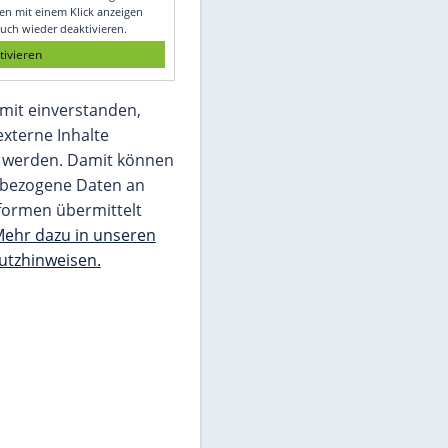
Glomex GmbH
Wir benötigen Ihre Zustimmung, um den
von unserer Redaktion eingebundenen
Inhalt von Glomex GmbH anzuzeigen. Sie
können diesen mit einem Klick anzeigen
lassen und auch wieder deaktivieren.
jetzt aktivieren
Ich bin damit einverstanden,
dass mir externe Inhalte
angezeigt werden. Damit können
personenbezogene Daten an
Drittplattformen übermittelt
werden.
Mehr dazu in unseren
Datenschutzhinweisen.