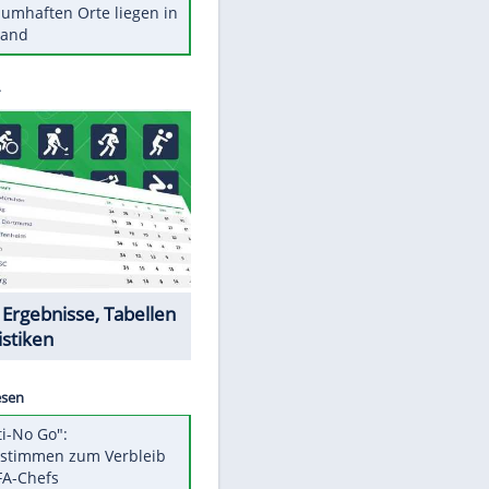
Stars heute
Diese Autos haben uns verlassen
Reese entschuldigt sich bei Fans:
"Tut mir aufrichtig leid"
Mit diesen Tricks wird der Grill
ruckzuck sauber
So nutzt man alte Smartphones
sinnvoll
Diese traumhaften Orte liegen in
Deutschland
EITE
Datencenter