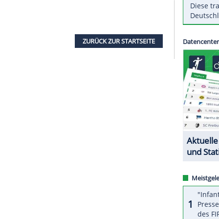
e in 135 Spielen 501 Tore. Wohin
Björnsen
ie ich mich wegen vieler sportlicher Highlights und
urückerinnern werde", sagte
Björnsen
,
 "Allerdings war es schon immer mein Ziel, auch
glichst Champions League zu spielen. Deshalb
 32 Jahre alt bin, für eine Veränderung
ZURÜCK ZUR STARTS