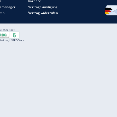
Entertainment
F
Cartoons
Spiele
D
Einbürgerungstest
Videos
f
Führerscheintest
Wissens-Quiz
f
Promi-Quiz
Witze
f
K
freenet