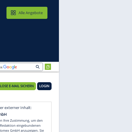
MAIL & CLOUD
Alle Angebote
KOSTENLOSE E-MAIL SICHERN
LOGIN
Video
Empfohlener externer Inhalt: