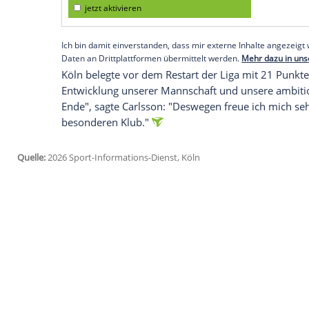
"Unsere Mannschaft hat unter ihr eine g
von Britta ist klar erkennbar", sagte Nic
Frauenfußball beim FC, und ergänzte: "Bri
Gespür für den Umgang mit ihrer Mannsc
Empfohlener externer Inhalt:
Glomex GmbH
Wir benötigen Ihre Zustimmung, um den von un
anzuzeigen. Sie können diesen mit einem Klick a
jetzt aktivieren
Ich bin damit einverstanden, dass mir externe In
Daten an Drittplattformen übermittelt werden.
Meh
Köln belegte vor dem Restart der Liga mi
Entwicklung unserer Mannschaft und unse