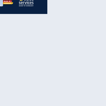
inanzen & Produkte
iscounter-Angebote
Online-Sicherheit
reenet Cloud
Ratenkredit
reenet Mail
Brutto-Netto-Rechner
reenet Webhosting
Rentenrechner
fz-Versicherung
TV-Vergleich