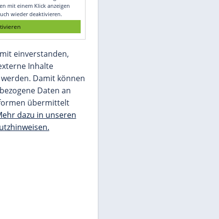
Glomex GmbH
Wir benötigen Ihre Zustimmung, um den
von unserer Redaktion eingebundenen
Inhalt von Glomex GmbH anzuzeigen. Sie
können diesen mit einem Klick anzeigen
lassen und auch wieder deaktivieren.
jetzt aktivieren
Ich bin damit einverstanden,
dass mir externe Inhalte
angezeigt werden. Damit können
personenbezogene Daten an
Drittplattformen übermittelt
werden.
Mehr dazu in unseren
Datenschutzhinweisen.