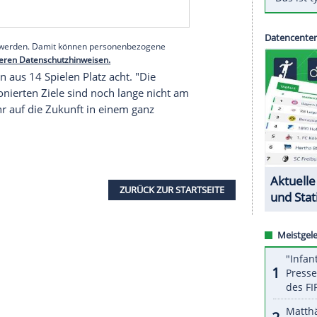
roßartige Entwicklung genommen. Die Handschrift
ole Bender-Rummler, die Bereichsleiterin
tta ist akribisch, ehrgeizig und hat ein sehr gutes
haft."
serer Redaktion eingebundenen Inhalt von Glomex GmbH
nzeigen lassen und auch wieder deaktivieren.
halte angezeigt werden. Damit können personenbezogene
r dazu in unseren Datenschutzhinweisen.
t 21 Punkten aus 14 Spielen Platz acht. "Die
re ambitionierten Ziele sind noch lange nicht am