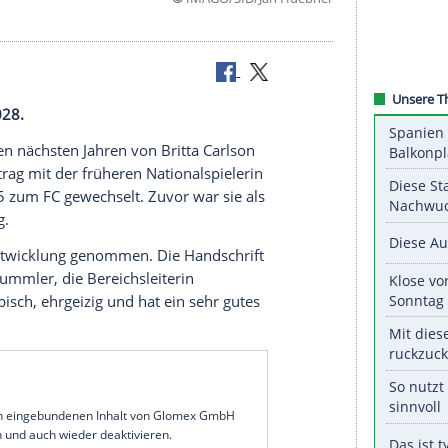
©
IMAGO/SID/Jan H
reibt bis 2028.
 auch in den nächsten Jahren von Britta Carlson
ufenden Vertrag mit der früheren Nationalspielerin
 Januar 2025 zum FC gewechselt. Zuvor war sie als
schaft tätig.