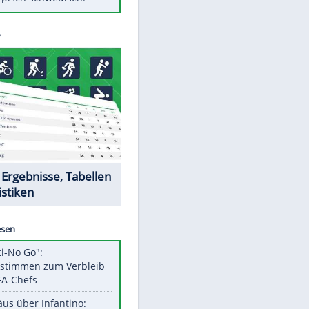
Diese Autos haben uns verlassen
Klose vor Saisonstart: "Ab
Sonntag ist Druck da"
Mit diesen Tricks wird der Grill
ruckzuck sauber
So nutzt man alte Smartphones
sinnvoll
Das ist typisch schwedisch!
Datencenter