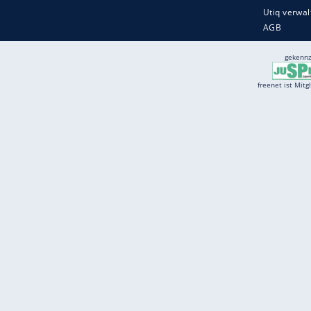
Services
Börse
Jobbörse
Spritpreis aktuell
Wetter
Ferientermine
Partnersuche
Online Angebote
freenet Mobilfunk
freenet Video