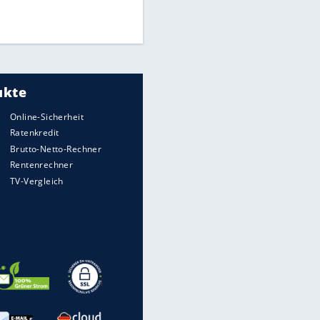
UEFA hält an FIFA-Boykott fest -
CAF hält zu Infantino
Medien: Infantino ruft FIFA-
Mitarbeiter zu Krisentreffen