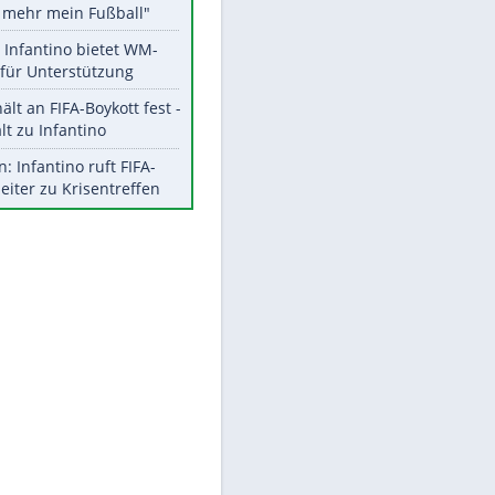
Aktuelle Ergebnisse, Tabellen
EITE
und Statistiken
Meistgelesen
"Infanti-No Go":
Pressestimmen zum Verbleib
des FIFA-Chefs
Matthäus über Infantino:
"Nicht mehr mein Fußball"
Times: Infantino bietet WM-
Finale für Unterstützung