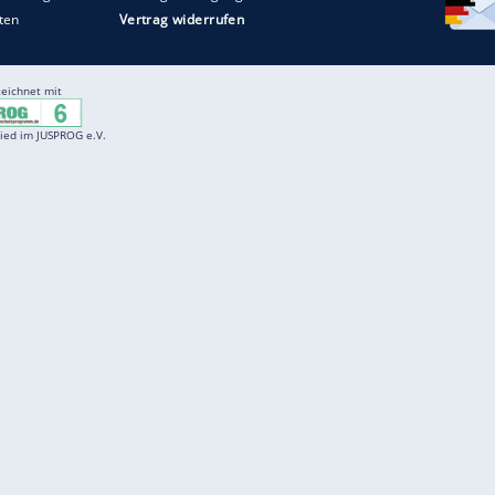
Entertainment
F
Cartoons
Spiele
D
Einbürgerungstest
Videos
f
Führerscheintest
Wissens-Quiz
f
Promi-Quiz
Witze
f
K
freenet
Kundenservice
Gender-Hinweis