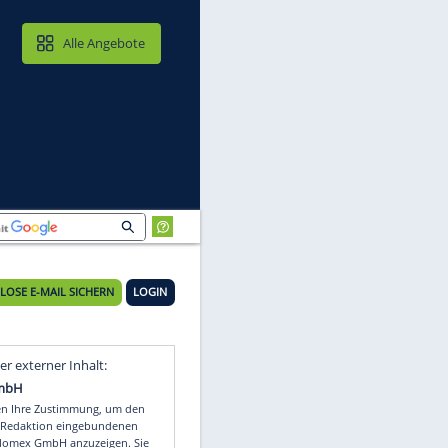
MAIL & CLOUD
Alle Angebote
KOSTENLOSE E-MAIL SICHERN
LOGIN
Video
Empfohlener externer Inhalt: