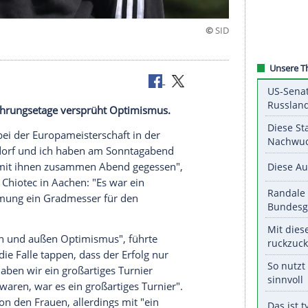
 viel zu
e EM. Die Führungsetage versprüht Optimismus.
allerinnen bei der
Europameisterschaft
in der
rnd Neuendorf und ich haben am Sonntagabend