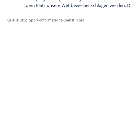
jetzt aktivieren
Ich bin damit einverstanden, dass mir externe In
Daten an Drittplattformen übermittelt werden.
Meh
Für ihn persönlich sei die Frauen-EM i
als die Klub-WM. "Aki Watzke und die
Ba
EM über die Klub-WM der Herren stelle", 
tun. Das ist ein großartiges, sportlich we
intensiver und lieber an als die anderen S
Bei der Frauen-EM sei es außerdem eine
Schweden
und
Dänemark
mit dem DFB 
ist kurios, dass alle drei Gruppengegne
sind", sagte Rettig. "Deswegen hoffe ich
dem Platz unsere Wettbewerber schlage