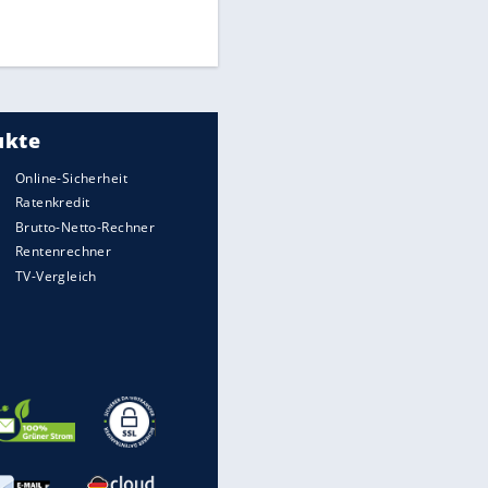
Times: Infantino bietet WM-
EITE
Finale für Unterstützung
Medien: Infantino ruft FIFA-
Mitarbeiter zu Krisentreffen