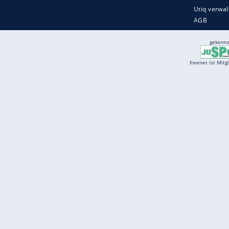
Services
Börse
Jobbörse
Spritpreis aktuell
Wetter
Ferientermine
Partnersuche
Online Angebote
freenet Mobilfunk
freenet Video