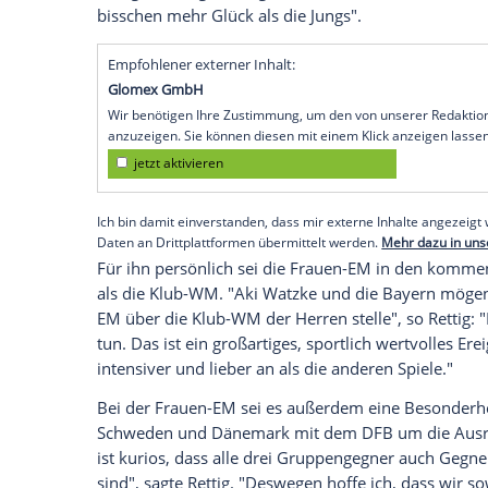
die Mädels Richtung
Schweiz
verabschied
erzählte der DFB-Geschäftsführer auf de
ansteckender Spirit, der da herrscht. W
sportlichen Erfolg ist, wird das was."
Bundestrainer
Christian Wück
versprühe 
Rettig weiter aus. Er selbst wolle allerdin
der
Titel
ist. Wir haben es bei der
U21
ges
gespielt und im
Finale
verloren. Obwohl al
Ein "genauso großartiges Turnier" wünsch
bisschen mehr
Glück
als die Jungs".
Empfohlener externer Inhalt:
Glomex GmbH
Wir benötigen Ihre Zustimmung, um den von un
anzuzeigen. Sie können diesen mit einem Klick a