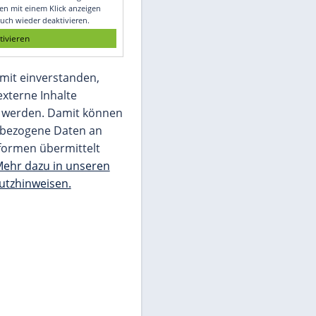
Glomex GmbH
Wir benötigen Ihre Zustimmung, um den
von unserer Redaktion eingebundenen
Inhalt von Glomex GmbH anzuzeigen. Sie
können diesen mit einem Klick anzeigen
lassen und auch wieder deaktivieren.
jetzt aktivieren
Ich bin damit einverstanden,
dass mir externe Inhalte
angezeigt werden. Damit können
personenbezogene Daten an
Drittplattformen übermittelt
werden.
Mehr dazu in unseren
Datenschutzhinweisen.