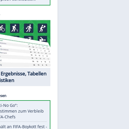
Diese Autos haben uns verlassen
Randale in Dresden: DFB-
Bundesgericht bestätigt Urteil
Mit diesen Tricks wird der Grill
ruckzuck sauber
So nutzt man alte Smartphones
sinnvoll
Das ist typisch schwedisch!
Datencenter