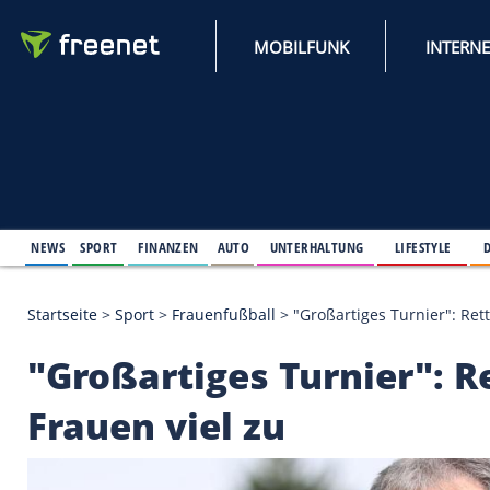
MOBILFUNK
NEWS
SPORT
FINANZEN
AUTO
UNTERHALTUNG
L
Startseite
>
Sport
>
Frauenfußball
>
"Großartiges Tu
"Großartiges Turnier