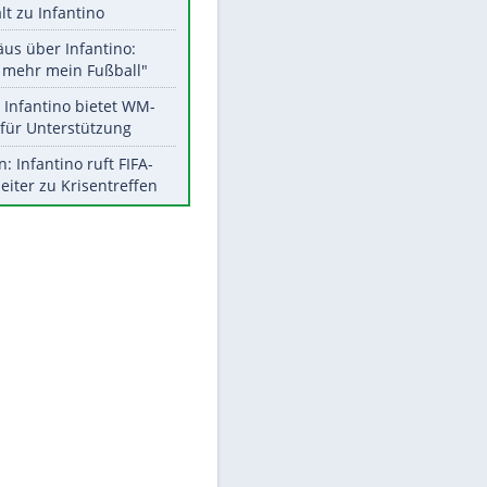
Aktuelle Ergebnisse, Tabellen
und Statistiken
Meistgelesen
"Infanti-No Go":
Pressestimmen zum Verbleib
des FIFA-Chefs
UEFA hält an FIFA-Boykott fest -
CAF hält zu Infantino
Matthäus über Infantino:
"Nicht mehr mein Fußball"