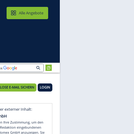
MAIL & CLOUD
Alle Angebote
KOSTENLOSE E-MAIL SICHERN
LOGIN
Video
Empfohlener externer Inhalt: