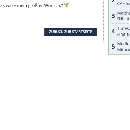
halte angezeigt werden. Damit können personenbezogene
r dazu in unseren Datenschutzhinweisen.
n den kommenden Wochen auch deutlich wichtiger
yern
mögen mir verzeihen, dass ich die Frauen-
so Rettig: "Das hat nicht nur was mit Eigennutz zu
rtvolles
Ereignis
. Deshalb schaue ich mir die Spiele
piele."
Besonderheit
, dass die Gruppengegner
Polen
,
um die
Ausrichtung
der EM 2029 konkurrieren. "Es
r auch Gegner auf dem sportpolitischen
Parkett
, dass wir sowohl auf dem Platz als auch neben
n werden. Das wäre mein größter Wunsch."