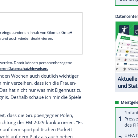
et, haben mit ihnen zusammen Abend gegessen",
m Kongress Chiotec in Aachen: "Es war ein
enn die Stimmung ein
Gradmesser
für den
"nach innen und außen Optimismus", führte
gs "nicht in die Falle tappen, dass der Erfolg nur
ehen. Da haben wir ein großartiges
Turnier
le traurig waren, war es ein großartiges Turnier".
e er sich von den Frauen, allerdings mit "ein
serer Redaktion eingebundenen Inhalt von Glomex GmbH
nzeigen lassen und auch wieder deaktivieren.