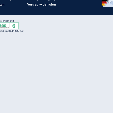
Entertainment
F
Cartoons
Spiele
D
Einbürgerungstest
Videos
f
Führerscheintest
Wissens-Quiz
f
Promi-Quiz
Witze
f
K
freenet
Kundenservice
Gender-Hinweis