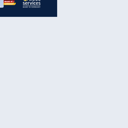
inanzen & Produkte
iscounter-Angebote
Online-Sicherheit
reenet Cloud
Ratenkredit
reenet Mail
Brutto-Netto-Rechner
reenet Webhosting
Rentenrechner
fz-Versicherung
TV-Vergleich