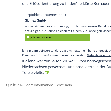
Tabellenzweite der Frauen-Bundesliga am
Nationalspielerin in die englische Women
Ablösesumme machten die Wölfe keine 
"Wir haben es uns nicht leicht gemacht, 
Vertragsauflösung auf uns zukam", sagte
VfL. Ausschlaggebend für den Transfer d
Meister einen Vertrag bis 2027 besaß, sei
gewesen. "Mit Blick auf die zuletzt sta
Frauenfußball gilt es auch für uns, eine
und Erlösorientierung zu finden", erklärt
Empfohlener externer Inhalt:
Glomex GmbH
Wir benötigen Ihre Zustimmung, um den von un
anzuzeigen. Sie können diesen mit einem Klick a