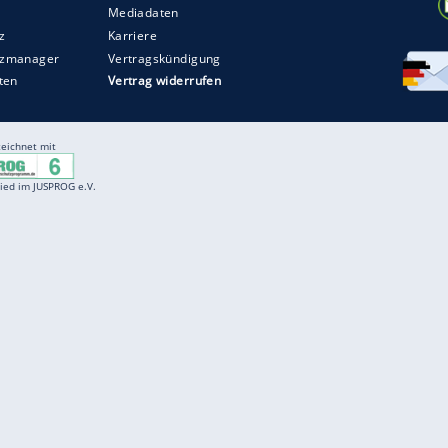
Entertainment
F
Cartoons
Spiele
D
Einbürgerungstest
Videos
f
Führerscheintest
Wissens-Quiz
f
Promi-Quiz
Witze
f
K