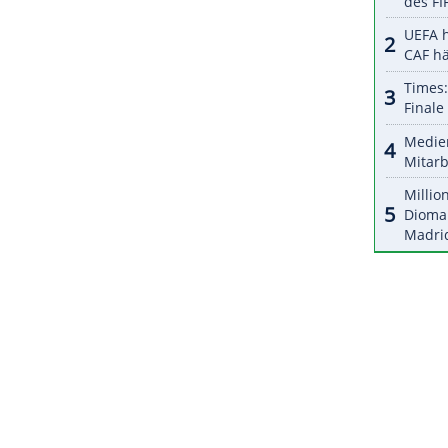
halte angezeigt werden. Damit können personenbezogene
r dazu in unseren Datenschutzhinweisen.
wegischen Erstligisten SK Brann Bergen zu den
 in der Bundesliga 33 Spiele, in denen sie vier
ZURÜCK ZUR STARTS