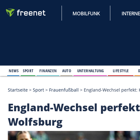
MOBILFUNK
NEWS
SPORT
FINANZEN
AUTO
UNTERHALTUNG
L
Startseite
>
Sport
>
Frauenfußball
>
England-Wechsel
England-Wechsel per