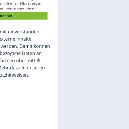
Glomex GmbH
Wir benötigen Ihre Zustimmung, um den
von unserer Redaktion eingebundenen
Inhalt von Glomex GmbH anzuzeigen. Sie
können diesen mit einem Klick anzeigen
lassen und auch wieder deaktivieren.
jetzt aktivieren
Ich bin damit einverstanden,
dass mir externe Inhalte
angezeigt werden. Damit können
personenbezogene Daten an
Drittplattformen übermittelt
werden.
Mehr dazu in unseren
Datenschutzhinweisen.