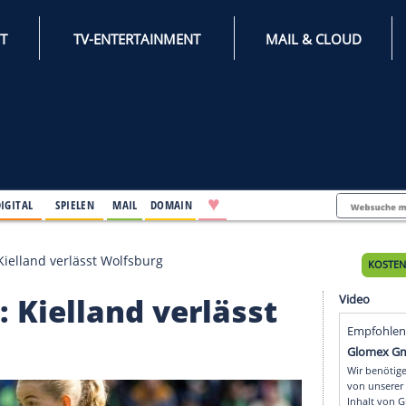
INTERNET
TV-ENTERTAINMENT
♥
IFESTYLE
DIGITAL
SPIELEN
MAIL
DOMAIN
 perfekt: Kielland verlässt Wolfsburg
fekt: Kielland verläss