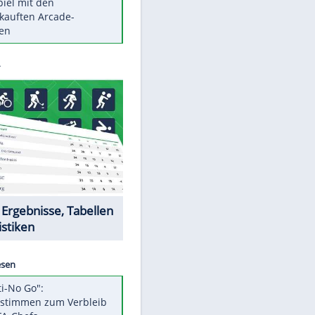
Die größten Mythen über
Medikamente
Braunschweig nach Kantersieg in
Magdeburg an der Spitze
Vorsicht: Diese 17 Dinge hassen
Katzen
Illegales Asphalt-Kartell muss
Mio-Strafe zahlen
Memo-Spiel mit den
meistverkauften Arcade-
Maschinen
Datencenter