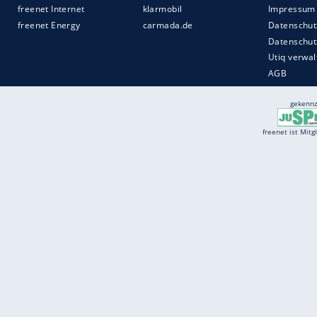
Services
Börse
Jobbörse
Spritpreis aktuell
Wetter
Ferientermine
Partnersuche