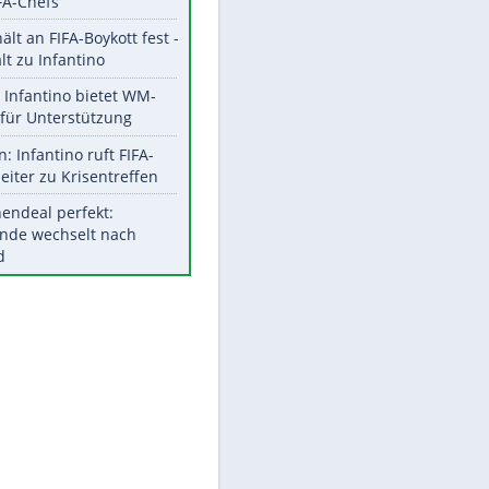
Aktuelle Ergebnisse, Tabellen
und Statistiken
Meistgelesen
EITE
"Infanti-No Go":
Pressestimmen zum Verbleib
des FIFA-Chefs
UEFA hält an FIFA-Boykott fest -
CAF hält zu Infantino