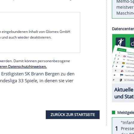
 Freitag bekanntgab, wechselt die norwegische
's Super League zu Aston Villa. Zur Höhe der
Angabe.
als Justine mit dem Wunsch nach einer
 Vanessa Bernauer, Direktorin Frauenfußball beim
er 23-Jährigen, die beim siebenmaligen deutschen
 letztlich die wirtschaftliche Komponente
rk steigenden Ablösesummen im internationalen
 Balance zwischen sportlicher Wettbewerbsfähigkeit
e Bernauer.
serer Redaktion eingebundenen Inhalt von Glomex GmbH
nzeigen lassen und auch wieder deaktivieren.