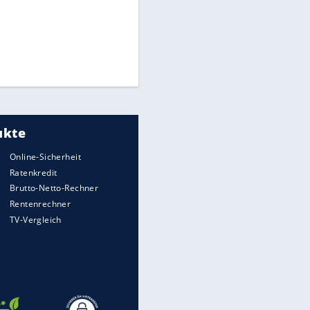
Times: Infantino bietet WM-
Finale für Unterstützung
Medien: Infantino ruft FIFA-
Mitarbeiter zu Krisentreffen
Millionendeal perfekt:
Diomande wechselt nach
Madrid