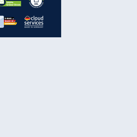
inanzen & Produkte
iscounter-Angebote
Online-Sicherheit
reenet Cloud
Ratenkredit
reenet Mail
Brutto-Netto-Rechner
reenet Webhosting
Rentenrechner
fz-Versicherung
TV-Vergleich