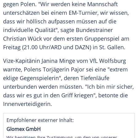
gegen
Polen
. "Wir werden keine Mannschaft
unterschätzen bei einem EM-Turnier, wir wissen,
dass wir höllisch aufpassen müssen auf die
individuelle Qualität", sagte
Bundestrainer
Christian Wück
vor dem ersten
Gruppenspiel
am
Freitag
(21.00 Uhr/ARD und DAZN) in St.
Gallen
.
Vize-Kapitänin
Janina Minge
vom
VfL Wolfsburg
warnte, Polens
Torjägerin
Pajor sei eine "extrem
eklige Gegenspielerin", deren Tiefenläufe
unterbunden werden müssten. "Ich bin mir sicher,
dass wir es gut in den Griff kriegen", betonte die
Innenverteidigerin.
Empfohlener externer Inhalt:
Glomex GmbH
Wir benötigen Ihre Zustimmung, um den von unserer