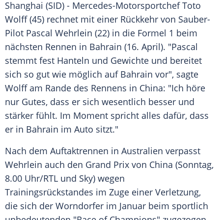
Shanghai
(SID) - Mercedes-Motorsportchef
Toto
Wolff
(45) rechnet mit einer Rückkehr von Sauber-
Pilot
Pascal Wehrlein
(22) in die
Formel 1
beim
nächsten Rennen in
Bahrain
(16. April). "Pascal
stemmt fest Hanteln und Gewichte und bereitet
sich so gut wie möglich auf
Bahrain
vor", sagte
Wolff
am Rande des Rennens in
China
: "Ich höre
nur Gutes, dass er sich wesentlich besser und
stärker fühlt. Im Moment spricht alles dafür, dass
er in
Bahrain
im Auto sitzt."
Nach dem Auftaktrennen in
Australien
verpasst
Wehrlein
auch den Grand Prix von
China
(Sonntag,
8.00 Uhr/
RTL
und Sky) wegen
Trainingsrückstandes im Zuge einer Verletzung,
die sich der Worndorfer im Januar beim sportlich
unbedeutenden "Race of Champions" zugezogen