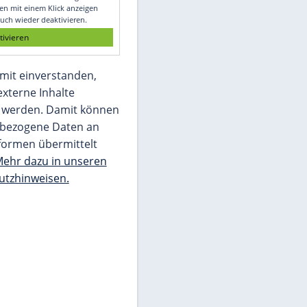
er
Glomex GmbH
Wir benötigen Ihre Zustimmung, um den
von unserer Redaktion eingebundenen
Inhalt von Glomex GmbH anzuzeigen. Sie
können diesen mit einem Klick anzeigen
lassen und auch wieder deaktivieren.
jetzt aktivieren
Ich bin damit einverstanden,
dass mir externe Inhalte
angezeigt werden. Damit können
personenbezogene Daten an
Drittplattformen übermittelt
werden.
Mehr dazu in unseren
Datenschutzhinweisen.