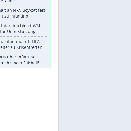
Aktuelle Ergebnisse, Tabellen
und Statistiken
Meistgelesen
EITE
"Infanti-No Go":
Pressestimmen zum Verbleib
des FIFA-Chefs
UEFA hält an FIFA-Boykott fest -
CAF hält zu Infantino