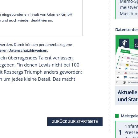
rühere Mercedes-Technikchef
Paddy Lowe
im
The Controls".
Hamilton
habe früher "vieles dem
 den WM-Titel 2016 abgejagt hatte, habe er
ochkonzentriert bleiben muss".
gartiger Fahrer", sagte
Lowe
über den Briten, der
chers
Rekord von sieben WM-Titeln einzustellen:
 Eine davon, "vieles manchmal einfach laufen zu
gen
Rosberg
"radikal ausgemerzt".
serer Redaktion eingebundenen Inhalt von Glomex GmbH
nzeigen lassen und auch wieder deaktivieren.