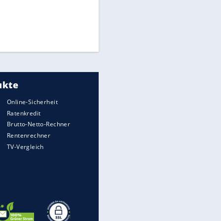
Times: Infantino bietet WM-
Finale für Unterstützung
Medien: Infantino ruft FIFA-
Mitarbeiter zu Krisentreffen
Matthäus über Infantino:
"Nicht mehr mein Fußball"