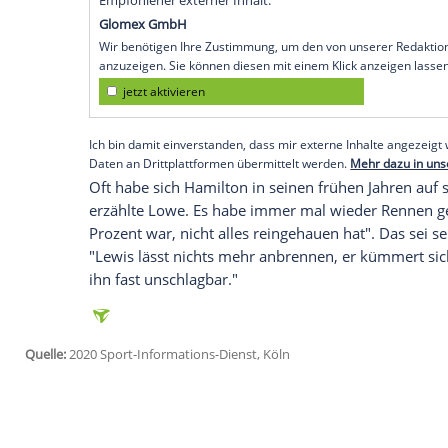
Köln
(SID) - Diese Meinung vertrat der f
Gespräch mit dem Formel-1-Podcast "At 
Zufall überlassen". Nachdem
Rosberg
ihm
endlich eingesehen, "dass er jederzeit h
Hamilton
sei "ein fantastischer, ein einzi
auf dem besten Weg ist,
Michael Schuma
"Aber er hatte früher einige Schwächen."
lassen", habe er nach der Niederlage ge
Empfohlener externer Inhalt:
Glomex GmbH
Wir benötigen Ihre Zustimmung, um den von un
anzuzeigen. Sie können diesen mit einem Klick a
jetzt aktivieren