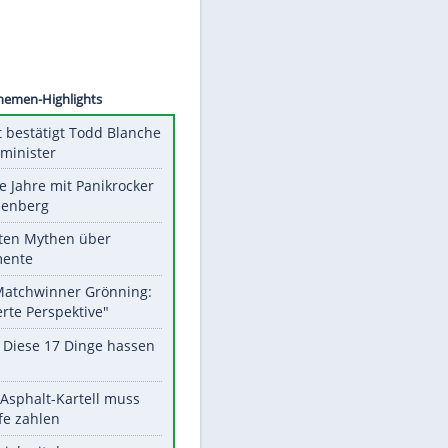
©
SID
Unsere Themen-Highlights
US-Senat bestätigt Todd Blanche
als Justizminister
Durch die Jahre mit Panikrocker
Udo Lindenberg