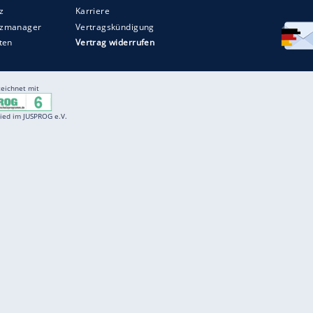
Entertainment
F
Cartoons
Spiele
D
Einbürgerungstest
Videos
f
Führerscheintest
Wissens-Quiz
f
Promi-Quiz
Witze
f
K
freenet