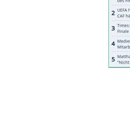
halte angezeigt werden. Damit können personenbezogene
r dazu in unseren Datenschutzhinweisen.
Jahren auf sein überragendes Talent verlassen,
r Rennen gegeben, "in denen
Lewis
nicht bei 100
. Das sei seit
Rosbergs
Triumph anders geworden:
ümmert sich um jedes kleine Detail. Das macht
ZURÜCK ZUR STARTS