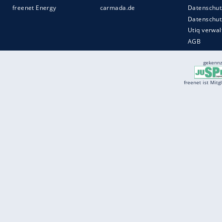
Services
Börse
Jobbörse
Spritpreis aktuell
Wetter
Ferientermine
Partnersuche
Online Angebote