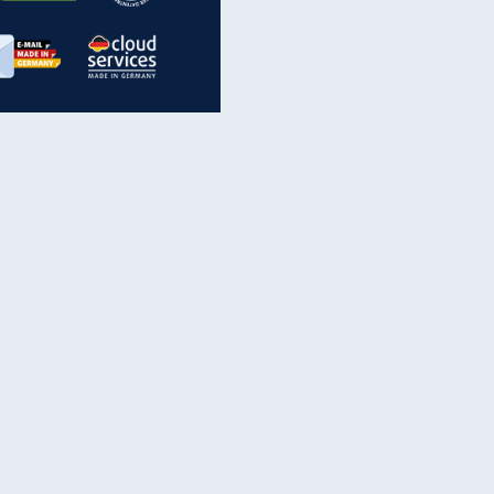
inanzen & Produkte
iscounter-Angebote
Online-Sicherheit
reenet Cloud
Ratenkredit
reenet Mail
Brutto-Netto-Rechner
reenet Webhosting
Rentenrechner
fz-Versicherung
TV-Vergleich