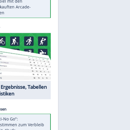
Die größten Mythen über
Medikamente
Berlins Matchwinner Grönning:
"Veränderte Perspektive"
Vorsicht: Diese 17 Dinge hassen
Katzen
Illegales Asphalt-Kartell muss
Mio-Strafe zahlen
Memo-Spiel mit den
meistverkauften Arcade-
Maschinen
Datencenter