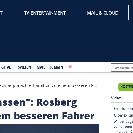
INTERNET
TV-ENTERTAINMENT
♥
IFESTYLE
DIGITAL
SPIELEN
MAIL
DOMAIN
erlassen": Rosberg machte Hamilton zu einem besseren Fah
überlassen": Rosberg