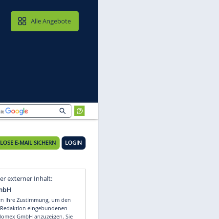
MAIL & CLOUD
Alle Angebote
KOSTENLOSE E-MAIL SICHERN
LOGIN
Video
Empfohlener externer Inhalt: