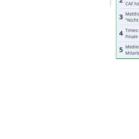
sagen wir es ruhig, noch nicht auf den grünen Zweig
e sich als "sehr selbstkritisch". Vor allem schaue
 was ich hätte besser machen können, bevor ich mit
 den britischen Rennstall Aston Martin. Ans
hren wolle er keine Rennen mehr fahren, aber
könnte realistisch sein."
ZURÜCK ZUR STARTS