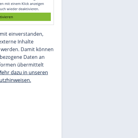
Glomex GmbH
Wir benötigen Ihre Zustimmung, um den
von unserer Redaktion eingebundenen
Inhalt von Glomex GmbH anzuzeigen. Sie
können diesen mit einem Klick anzeigen
lassen und auch wieder deaktivieren.
jetzt aktivieren
Ich bin damit einverstanden,
dass mir externe Inhalte
angezeigt werden. Damit können
personenbezogene Daten an
Drittplattformen übermittelt
werden.
Mehr dazu in unseren
Datenschutzhinweisen.