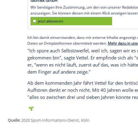
Selbstkritik
gespart. "Wir als Team haben 
aber unter dem Strich sind wir, wenn man 
eben nicht gewonnen haben", sagte der 
Zeit: "Ich glaube, dass ich meinen Anteil
Vettel
feierte in sechs Jahren im Cockpit 
Den WM-Titel brachte der 33-Jährige alle
erwies sich als besonders schwierig.
Empfohlener externer Inhalt:
Glomex GmbH
Wir benötigen Ihre Zustimmung, um den von un
anzuzeigen. Sie können diesen mit einem Klick a
jetzt aktivieren
Ich bin damit einverstanden, dass mir externe In
Daten an Drittplattformen übermittelt werden.
Meh