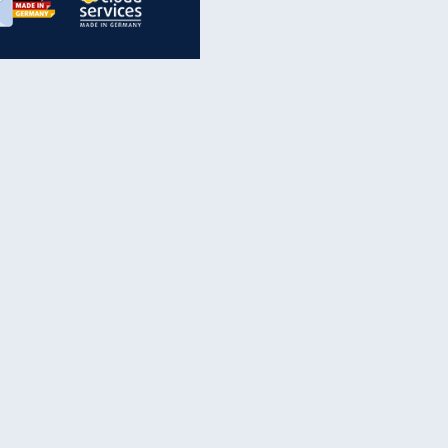
inanzen & Produkte
iscounter-Angebote
Online-Sicherheit
reenet Cloud
Ratenkredit
reenet Mail
Brutto-Netto-Rechner
reenet Webhosting
Rentenrechner
fz-Versicherung
TV-Vergleich