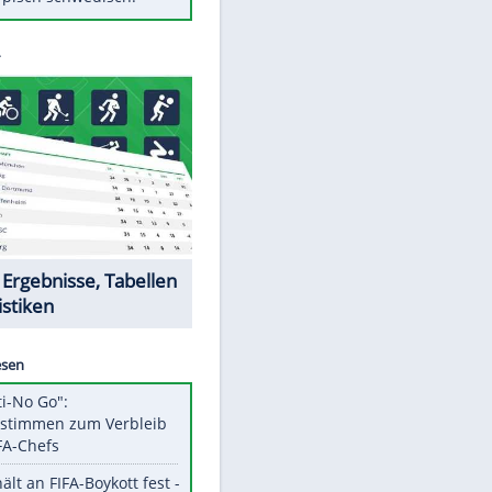
Diese Autos haben uns verlassen
Auftakt-Misere gestoppt: Berlin
gewinnt in Bochum
Mit diesen Tricks wird der Grill
ruckzuck sauber
So nutzt man alte Smartphones
sinnvoll
Das ist typisch schwedisch!
Datencenter