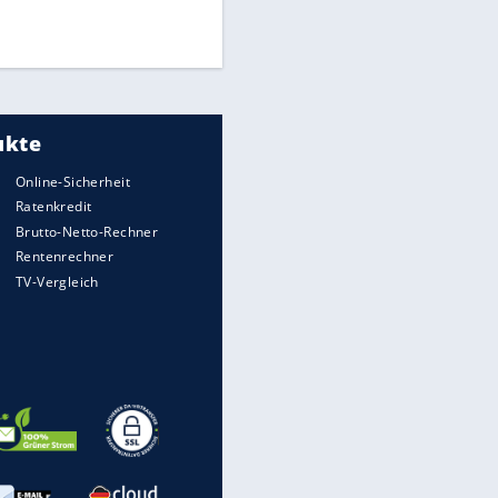
Times: Infantino bietet WM-
Finale für Unterstützung
Medien: Infantino ruft FIFA-
Mitarbeiter zu Krisentreffen