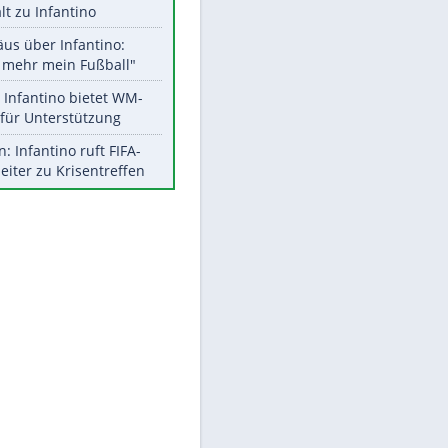
Aktuelle Ergebnisse, Tabellen
und Statistiken
Meistgelesen
"Infanti-No Go":
Pressestimmen zum Verbleib
des FIFA-Chefs
EITE
UEFA hält an FIFA-Boykott fest -
CAF hält zu Infantino
Matthäus über Infantino:
"Nicht mehr mein Fußball"