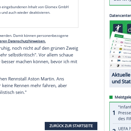
in den vergangenen Jahren extrem viel probiert,
es ganz hart formuliert, gescheitert – weil wir
viermalige Weltmeister der Wochenzeitung Die
 daran hatte und habe."
der
Scuderia
unter anderem 14 Grand-Prix-Siege.
rdings nicht nach Maranello. Die Saison 2020
serer Redaktion eingebundenen Inhalt von Glomex GmbH
nzeigen lassen und auch wieder deaktivieren.
halte angezeigt werden. Damit können personenbezogene
r dazu in unseren Datenschutzhinweisen.