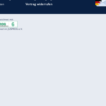
Entertainment
F
Cartoons
Spiele
D
Einbürgerungstest
Videos
f
Führerscheintest
Wissens-Quiz
f
Promi-Quiz
Witze
f
K
freenet
Kundenservice
Gender-Hinweis