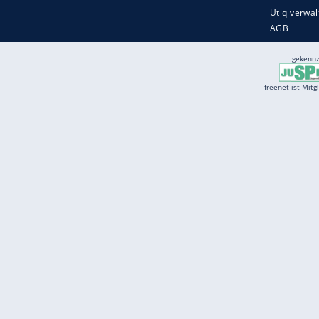
Services
Börse
Jobbörse
Spritpreis aktuell
Wetter
Ferientermine
Partnersuche
Online Angebote
freenet Mobilfunk
freenet Video