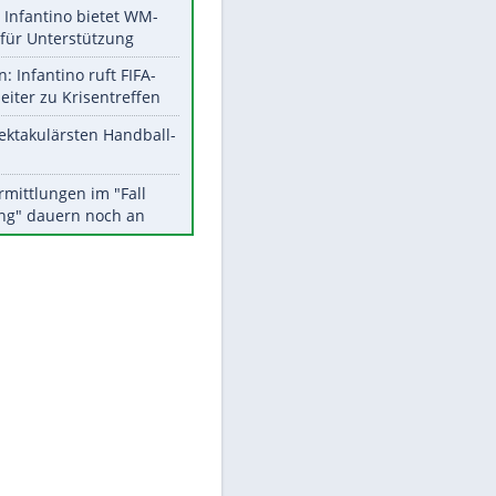
Aktuelle Ergebnisse, Tabellen
und Statistiken
Meistgelesen
Matthäus über Infantino:
"Nicht mehr mein Fußball"
Times: Infantino bietet WM-
Finale für Unterstützung
EITE