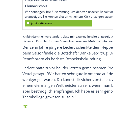
Abu Dhabi
(SID) - Sie waren sich nicht 
seinen starken Leistungen mitverantwortl
doch nach dem letzten gemeinsamen Re
monegassischen Teamkollegen mit Anerk
"An
Charles
, du bist der talentierteste F
begegnet ist. Verschwende dein Talent ni
bist und lächelst. Danke für alles", schri
in
Abu Dhabi
getragen hatte, ehe er ihn
L
Empfohlener externer Inhalt:
Glomex GmbH
Wir benötigen Ihre Zustimmung, um den von un
anzuzeigen. Sie können diesen mit einem Klick a
jetzt aktivieren