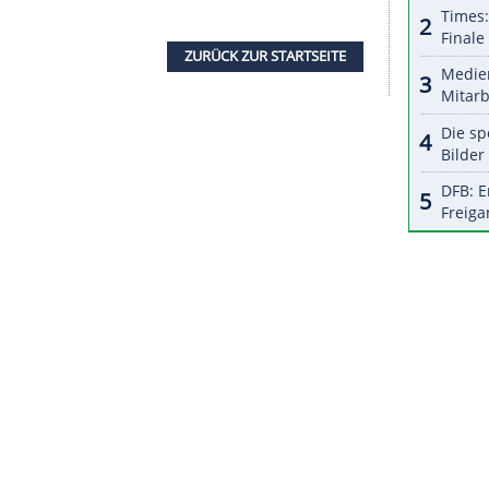
halte angezeigt werden. Damit können personenbezogene
r dazu in unseren Datenschutzhinweisen.
dem Heppenheimer ebenfalls seinen Helm, der
eb" trug. Das Austauschen der Helme gilt unter
dung.
insamen Pressekonferenz als Teamkollegen über
nte auf der Strecke, aber auch andere, die
vorstellen, wie einschüchternd es war, neben
 wenn man bei
Ferrari
ankommt. Du hast mich
 sehr genossen, diese zwei Jahre dein
ZURÜCK ZUR STARTS