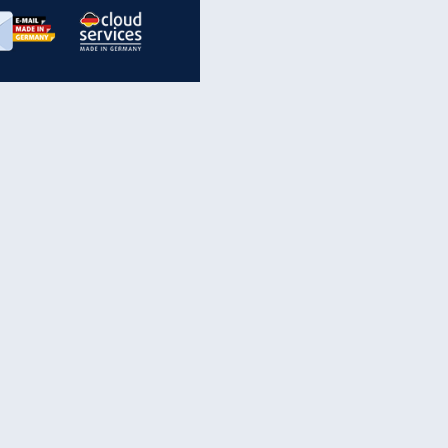
inanzen & Produkte
iscounter-Angebote
Online-Sicherheit
reenet Cloud
Ratenkredit
reenet Mail
Brutto-Netto-Rechner
reenet Webhosting
Rentenrechner
fz-Versicherung
TV-Vergleich