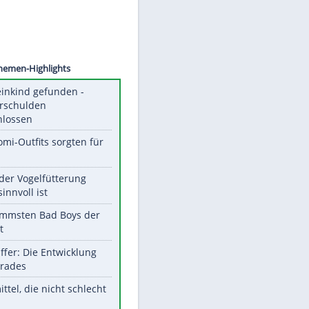
©
SID
Unsere Themen-Highlights
Totes Kleinkind gefunden -
Fremdverschulden
ausgeschlossen
Diese Promi-Outfits sorgten für