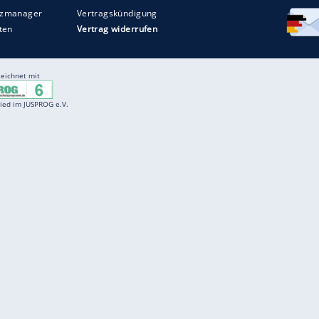
Entertainment
F
Cartoons
Spiele
D
Einbürgerungstest
Videos
f
Führerscheintest
Wissens-Quiz
f
Promi-Quiz
Witze
f
K
freenet