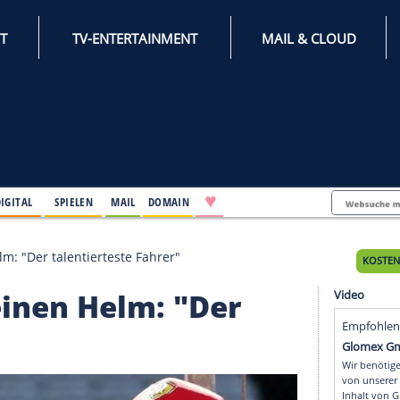
INTERNET
TV-ENTERTAINMENT
♥
IFESTYLE
DIGITAL
SPIELEN
MAIL
DOMAIN
c seinen Helm: "Der talentierteste Fahrer"
rc seinen Helm: "Der