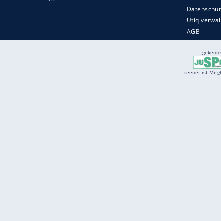
Services
Börse
Jobbörse
Spritpreis aktuell
Wetter
Ferientermine
Partnersuche
Online Angebote