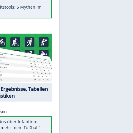
Aufruhr!
Was bei der Vogelfütterung
wirklich sinnvoll ist
Die schlimmsten Bad Boys der
Sportwelt
Im Zeitraffer: Die Entwicklung
des Lenkrades
Lebensmittel, die nicht schlecht
werden
Sicherheitstools: 5 Mythen im
Check
Datencenter