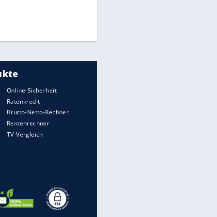
Medien: Infantino ruft FIFA-
Mitarbeiter zu Krisentreffen
Die spektakulärsten Handball-
Bilder
DFB: Ermittlungen im "Fall
Freigang" dauern noch an