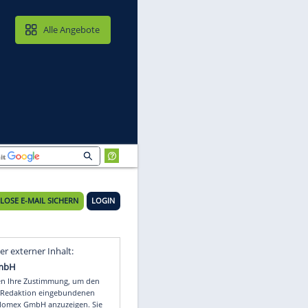
MAIL & CLOUD
Alle Angebote
KOSTENLOSE E-MAIL SICHERN
LOGIN
Video
Empfohlener externer Inhalt: