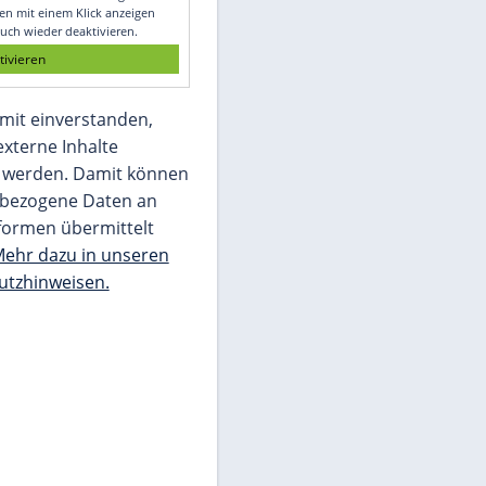
Glomex GmbH
Wir benötigen Ihre Zustimmung, um den
von unserer Redaktion eingebundenen
Inhalt von Glomex GmbH anzuzeigen. Sie
können diesen mit einem Klick anzeigen
lassen und auch wieder deaktivieren.
jetzt aktivieren
Ich bin damit einverstanden,
dass mir externe Inhalte
angezeigt werden. Damit können
personenbezogene Daten an
Drittplattformen übermittelt
werden.
Mehr dazu in unseren
Datenschutzhinweisen.